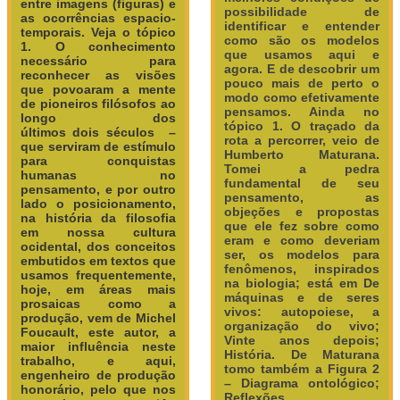
entre imagens (figuras) e
possibilidade de
as ocorrências espacio-
identificar e entender
temporais.
Veja o tópico
como são os modelos
1. O conhecimento
que usamos aqui e
necessário para
agora. E de descobrir um
reconhecer as visões
pouco mais de perto o
que povoaram a mente
modo como efetivamente
de pioneiros filósofos ao
pensamos.
Ainda no
longo dos
tópico 1. O traçado da
últimos
dois
séculos –
rota a percorrer, veio de
que serviram de estímulo
Humberto Maturana.
para conquistas
Tomei a pedra
humanas no
fundamental de seu
pensamento, e por outro
pensamento, as
lado o posicionamento,
objeções e propostas
na história da filosofia
que ele fez sobre como
em nossa cultura
eram e como deveriam
ocidental, dos conceitos
ser, os modelos para
embutidos em textos que
fenômenos, inspirados
usamos frequentemente,
na biologia; está em De
hoje, em áreas mais
máquinas e de seres
prosaicas como a
vivos: autopoiese, a
produção, vem de Michel
organização do vivo;
Foucault, este autor, a
Vinte anos depois;
maior influência neste
História. De Maturana
trabalho, e aqui,
tomo também a Figura 2
engenheiro de produção
– Diagrama ontológico;
honorário, pelo que nos
Reflexões