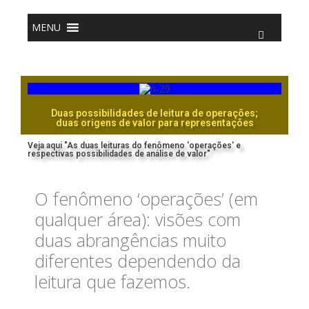
o
conteúdo
MENU
Duas possibilidades de leitura de operações;
duas origens de valor para representações
Veja aqui "As duas leituras do fenômeno 'operações' e
respectivas possibilidades de análise de valor"
O fenômeno ‘operações’ (em
qualquer área): visões com
duas abrangências muito
diferentes dependendo da
leitura que fazemos.