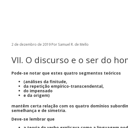
o
Pular
conteúdo
para
o
conteúdo
2 de dezembro de 2019
Por
Samuel R. de Mello
VII. O discurso e o ser do 
Pode-se notar que estes quatro segmentos teóricos
(análises da finitude,
da repetição empírico-transcendental,
do impensado
e da origem)
mantêm certa relação com os quatro domínios subordinad
semelhança e de simetria.
Deve-se lembrar que
a teoria do verbo explicava como a linguagem pod