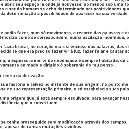
 e abrir seu espaço lá onde já houvesse, ao menos sob uma fo
mo o ser do homem se acha determinado por positividades que
 toda determinação a possibilidade de aparecer na sua verdade 
se podia fazer, num só movimento, o recorte das palavras e 
l mostra como se correspondem, numa oscilação indefinida, o 
fazia brotar, no coração mais silencioso das palavras, das s
da (e que era preciso fazer vir à luz, fazer falar e cantar
na, a espessura inerte do impensado é sempre habitada, de 
vamente animado e dirigido à soberania do “eu penso”.
a teoria da derivação:
 sua história e talvez no instante de sua origem, no ponto m
-se de sua representação primeira, e só estabelecia suas pa
r uma origem que já está sempre esquivada, para avançar ne
istância que o constituem.
so se tenha prosseguido sem modificação através dos tempos, 
e, apesar de tantas mutações vizinhas.