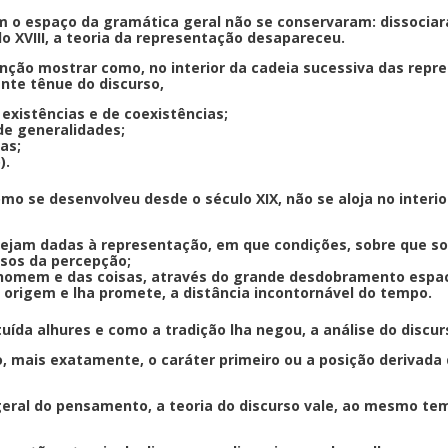
 o espaço da gramática geral não se conservaram: dissociar
lo XVIII, a teoria da representação desapareceu.
função mostrar como, no interior da cadeia sucessiva das rep
nte tênue do discurso,
existências e de coexistências;
de generalidades;
sas;
).
omo se desenvolveu desde o século XIX, não se aloja no interi
sejam dadas à representação, em que condições, sobre que so
rsos da percepção;
homem e das coisas, através do grande desdobramento espacia
 origem e lha promete, a distância incontornável do tempo.
uída alhures e como a tradição lha negou, a análise do discur
 mais exatamente, o caráter primeiro ou a posição derivada d
geral do pensamento, a teoria do discurso vale, ao mesmo 