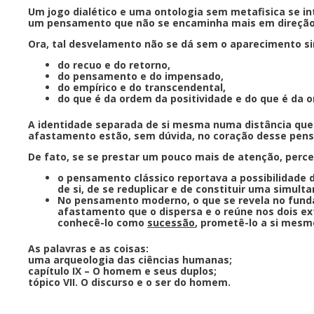
Um jogo dialético e uma ontologia sem metafisica se 
um pensamento que não se encaminha mais em direção 
Ora, tal desvelamento não se dá sem o aparecimento sim
do recuo e do retorno,
do pensamento e do impensado,
do empírico e do transcendental,
do que é da ordem da positividade e do que é da
A identidade separada de si mesma numa distância que lh
afastamento estão, sem dúvida, no coração desse pen
De fato, se se prestar um pouco mais de atenção, perc
o pensamento clássico reportava a possibilidade d
de si, de se reduplicar e de constituir uma simult
No pensamento moderno, o que se revela no fundam
afastamento que o dispersa e o reúne nos dois 
conhecê-lo como
sucessão
, prometê-lo a si mes
As palavras e as coisas:
uma arqueologia das ciências humanas;
capítulo IX – O homem e seus duplos;
tópico VII. O discurso e o ser do homem.