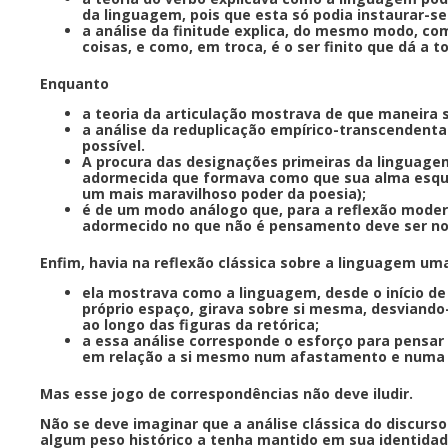
da linguagem, pois que esta só podia instaurar-se
a análise da finitude explica, do mesmo modo, co
coisas, e como, em troca, é o ser finito que dá a
Enquanto
a teoria da articulação mostrava de que maneira 
a análise da reduplicação empírico-transcendenta
possível.
A procura das designações primeiras da linguagem 
adormecida que formava como que sua alma esqueci
um mais maravilhoso poder da poesia);
é de um modo análogo que, para a reflexão moder
adormecido no que não é pensamento deve ser no
Enfim, havia na reflexão clássica sobre a linguagem um
ela mostrava como a linguagem, desde o início de
próprio espaço, girava sobre si mesma, desviando
ao longo das figuras da retórica;
a essa análise corresponde o esforço para pensa
em relação a si mesmo num afastamento e numa d
Mas esse jogo de correspondências não deve iludir.
Não se deve imaginar que a análise clássica do discur
algum peso histórico a tenha mantido em sua identidad