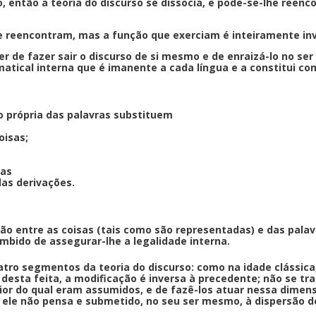
, então a teoria do discurso se dissocia, e pode-se-lhe re
se reencontram, mas a função que exerciam é inteiramente in
der de fazer sair o discurso de si mesmo e de enraizá-lo no se
amatical interna que é imanente a cada língua e a constitui 
ão própria das palavras substituem
oisas;
uas
das derivações.
ão entre as coisas (tais como são representadas) e das palav
mbido de assegurar-lhe a legalidade interna.
ro segmentos da teoria do discurso: como na idade clássica, 
desta feita, a modificação é inversa à precedente; não se tra
erior do qual eram assumidos, e de fazê-los atuar nessa dim
e ele não pensa e submetido, no seu ser mesmo, à dispersão 