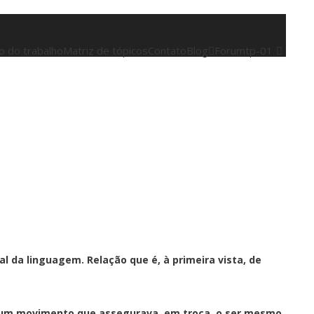
 do trabalho
Matriz de tópicos
Contato
Blog
Forum
tp-01
ral da linguagem.
Relação que é, à primeira vista, de
, num movimento que assegurava, em troca, o ser mesmo