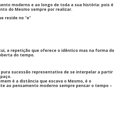
to moderno e ao longo de toda a sua história: pois é
nto do Mesmo sempre por realizar.
ue reside no “e”
tui, a repetição que oferece o idêntico mas na forma do
coberta do tempo.
pura sucessão representativa de se interpelar a partir
spaço.
homem é a distância que escava o Mesmo, é o
rmite ao pensamento moderno sempre pensar o tempo –