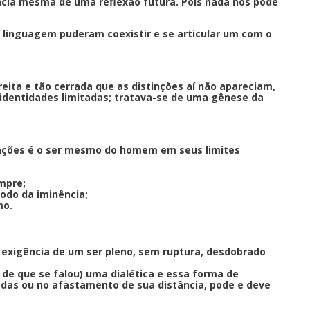
ência mesma de uma reflexão futura. Pois nada nos pode
a linguagem puderam coexistir e se articular um com o
eita e tão cerrada que as distinções aí não apareciam,
dentidades limitadas; tratava-se de uma gênese da
ações é o ser mesmo do homem em seus limites
empre;
odo da iminência;
mo.
 exigência de um ser pleno, sem ruptura, desdobrado
de que se falou) uma dialética e essa forma de
tadas ou no afastamento de sua distância, pode e deve