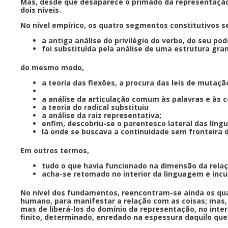
Mas, desde que desaparece o primado da representação
dois níveis.
No nível empírico, os quatro segmentos constitutivos 
a antiga análise do privilégio do verbo, do seu po
foi substituída pela análise de uma estrutura gr
do mesmo modo,
a teoria das flexões, a procura das leis de mutaç
a análise da articulação comum às palavras e às c
a teoria do radical substituiu
a análise da raiz representativa;
enfim, descobriu-se o parentesco lateral das líng
lá onde se buscava a continuidade sem fronteira 
Em outros termos,
tudo o que havia funcionado na dimensão da relaç
acha-se retomado no interior da linguagem e incu
No nível dos fundamentos, reencontram-se ainda os quat
humano, para manifestar a relação com as coisas; mas, 
mas de liberá-los do domínio da representação, no int
finito, determinado, enredado na espessura daquilo qu