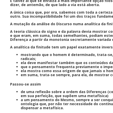
É talvez aí que se enraíza a mais importante opção fil
dizer, de antemão, de que lado a via está aberta.
A única coisa que, por ora, sabemos com toda a certeza
outro. Sua incompatibilidade foi um dos traços funda
A mutação da análise do Discurso numa analítica da fin
A teoria clássica do signo e da palavra devia mostrar 
e que eram, em suma, todas semelhantes, podiam esten
Diferença a partir da monotonia secretamente variada
A analítica da finitude tem um papel exatamente inver
mostrando que o homem é determinado, trata-se,
radicais;
ela deve manifestar também que os conteúdos da 
que o pensamento frequenta previamente o impen
ela mostra como essa origem de que jamais o ho
em suma, trata-se sempre, para ela, de mostrar
Passou-se assim
de uma reflexão sobre a ordem das Diferenças (co
em sua perfeição, que supõem uma metafísica)
a um pensamento do Mesmo, sempre a ser conquista
ontologia que, por não ter necessidade do contínu
dispensar a metafísica.