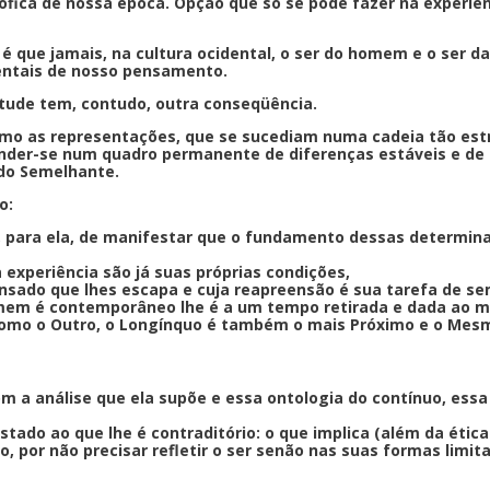
osófica de nossa época. Opção que só se pode fazer na experi
 é que jamais, na cultura ocidental, o ser do homem e o ser d
mentais de nosso pensamento.
itude tem, contudo, outra conseqüência.
como as representações, que se sucediam numa cadeia tão estr
der-se num quadro permanente de diferenças estáveis e de i
 do Semelhante.
so:
 para ela, de manifestar que o fundamento dessas determin
experiência são já suas próprias condições,
sado que lhes escapa e cuja reapreensão é sua tarefa de s
mem é contemporâneo lhe é a um tempo retirada e dada ao m
 como o Outro, o Longínquo é também o mais Próximo e o Mes
m a análise que ela supõe e essa ontologia do contínuo, essa
do ao que lhe é contraditório: o que implica (além da ética 
o, por não precisar refletir o ser senão nas suas formas limi