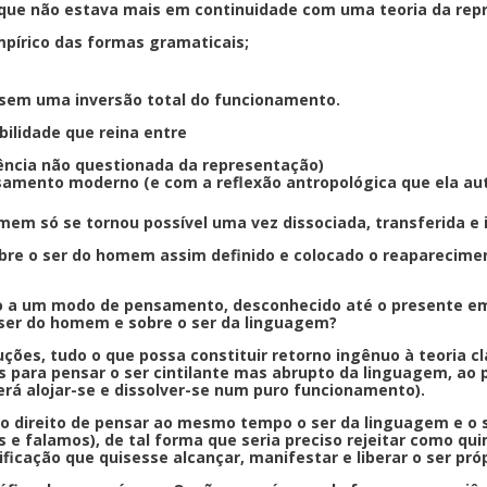
em que não estava mais em continuidade com uma teoria da re
mpírico das formas gramaticais;
sem uma inversão total do funcionamento.
bilidade que reina entre
idência não questionada da representação)
samento moderno (e com a reflexão antropológica que ela aut
m só se tornou possível uma vez dissociada, transferida e i
bre o ser do homem assim definido e colocado o reaparecim
o a um modo de pensamento, desconhecido até o presente em 
 ser do homem e sobre o ser da linguagem?
ções, tudo o que possa constituir retorno ingênuo à teoria cl
para pensar o ser cintilante mas abrupto da linguagem, ao p
erá alojar-se e dissolver-se num puro funcionamento).
o direito de pensar ao mesmo tempo o ser da linguagem e o 
 e falamos), de tal forma que seria preciso rejeitar como qu
ficação que quisesse alcançar, manifestar e liberar o ser pr