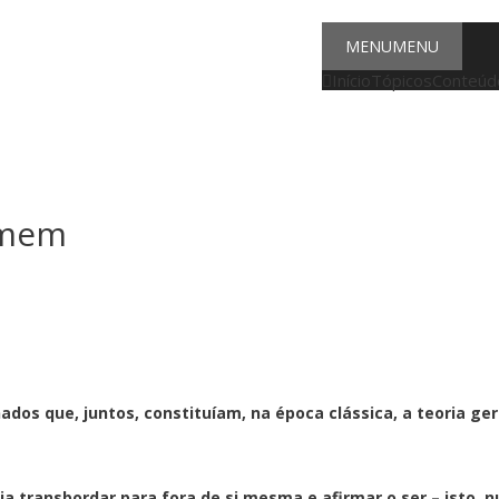
MENU
MENU
Início
Tópicos
Conteúdo
homem
os que, juntos, constituíam, na época clássica, a teoria ge
ia transbordar para fora de si mesma e afirmar o ser – isto