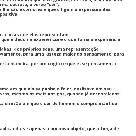
rma secreta, o verbo “ser”;
 lhe são exteriores e que o ligam à espessura das
positiva.
das coisas que elas representam,
que é dado na experiência e o que torna a experiência
ílabas, dos próprios sons, uma representação
 novamente, para uma justeza maior do pensamento, para
certa maneira, por um cogito e que esse pensamento
esmo em que ela se punha a falar, deslizava em seu
lavras, mesmo as mais antigas, quando já desenroladas
ssa direção em que o ser do homem é sempre mantido
aplicando-se apenas a um novo objeto; que a força de