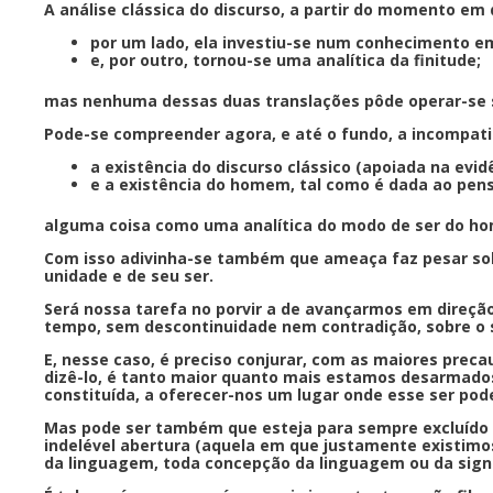
A análise clássica do discurso, a partir do momento 
por um lado, ela investiu-se num conhecimento e
e, por outro, tornou-se uma analítica da finitude;
mas nenhuma dessas duas translações pôde operar-se 
Pode-se compreender agora, e até o fundo, a incompati
a existência do discurso clássico (apoiada na ev
e a existência do homem, tal como é dada ao pen
alguma coisa como uma analítica do modo de ser do home
Com isso adivinha-se também que ameaça faz pesar so
unidade e de seu ser.
Será nossa tarefa no porvir a de avançarmos em direçã
tempo, sem descontinuidade nem contradição, sobre o
E, nesse caso, é preciso conjurar, com as maiores precau
dizê-lo, é tanto maior quanto mais estamos desarmados 
constituída, a oferecer-nos um lugar onde esse ser pod
Mas pode ser também que esteja para sempre excluído 
indelével abertura (aquela em que justamente existimos
da linguagem, toda concepção da linguagem ou da signi