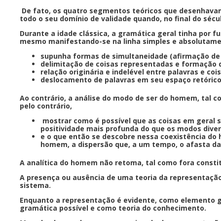
De fato, os quatro segmentos teóricos que desenhavam
todo o seu domínio de validade quando, no final do sécu
Durante a idade clássica, a gramática geral tinha por 
mesmo manifestando-se na linha simples e absolutame
supunha formas de simultaneidade (afirmação de 
delimitação de coisas representadas e formação 
relação originária e indelével entre palavras e coi
deslocamento de palavras em seu espaço retórico
Ao contrário, a análise do modo de ser do homem, tal c
pelo contrário,
mostrar como é possível que as coisas em geral 
positividade mais profunda do que os modos dive
e o que então se descobre nessa coexistência do 
homem, a dispersão que, a um tempo, o afasta da
A analítica do homem não retoma, tal como fora constit
A presença ou ausência de uma teoria da representação,
sistema.
Enquanto a representação é evidente, como elemento 
gramática possível e como teoria do conhecimento.