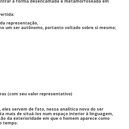
encontrar a forma desencamada e metamorfoseada em
vertida:
r da representação,
como um ser autônomo, portanto voltado sobre si mesmo;
ras (com seu valor representativo)
eles servem de fato, nessa analítica nova do ser
ta mais de situá-los num espaço interior à linguagem,
ensão da exterioridade em que o homem aparece como
do tempo.