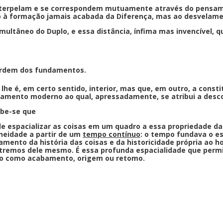
interpelam e se correspondem mutuamente através do pensamen
à formação jamais acabada da Diferença, mas ao desvelame
ultâneo do Duplo, e essa distância, ínfima mas invencível, q
 ordem dos fundamentos.
e é, em certo sentido, interior, mas que, em outro, a consti
samento moderno ao qual, apressadamente, se atribui a des
ebe-se que
e espacializar as coisas em um quadro a essa propriedade da 
aneidade a partir de um
tempo contínuo
: o tempo fundava o e
ento da história das coisas e da historicidade própria ao 
extremos dele mesmo. É essa profunda espacialidade que pe
mo como acabamento, origem ou retomo.