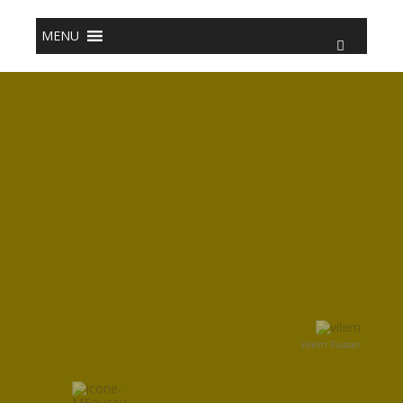
o
conteúdo
MENU
Vilém Flusser