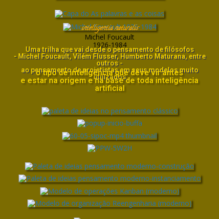
intelligentia naturalis
Michel Foucault
1926-1984
Uma trilha que vai desde o pensamento de filósofos
- Michel Foucault, Vilém Flusser, Humberto Maturana, entre
outros -
ao pensamento de projetistas em seus modelos muito
o tipo de inteligência que deve vir antes
utilizados
e estar na origem e na base de toda inteligência
artificial