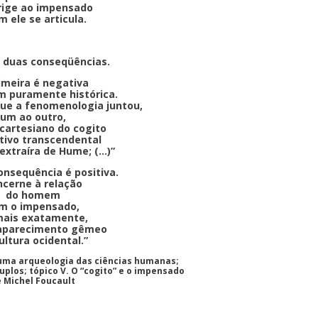
rige ao impensado
m ele se articula.
 duas conseqüências.
imeira é negativa
m puramente histórica.
ue a fenomenologia juntou,
um ao outro,
cartesiano do cogito
tivo transcendental
extraíra de Hume; (…)”
onsequência é positiva.
cerne à relação
do homem
m o impensado,
mais exatamente,
 aparecimento gêmeo
ultura ocidental.”
 uma arqueologia das ciências humanas;
uplos; tópico V. O “cogito” e o impensado
 Michel Foucault