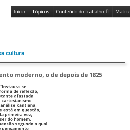
Início
Tópicos
Conteúdo do trabalho
Matriz
a cultura
ento moderno, o de depois de 1825
“Instaura-se
orma de reflexão,
stante afastada
 cartesianismo
 análise kantiana,
e está em questão,
la primeira vez,
 ser do homem,
mensão segundo a qual
o pensamento