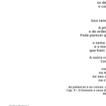
se di
e co
Isso tem
A pr
e de orde
Pode parecer q
o tema 
e o mo
que Kant 
A outra c
Con
co
ou 
ao seu
na c
As palavras e as coisas:
Cap. 9 – O homem e seus d
de
Categorias
Sem categoria