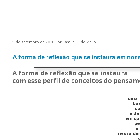
o
Pular
conteúdo
para
o
conteúdo
5 de setembro de 2020
Por
Samuel R. de Mello
A forma de reflexão que se instaura em noss
A forma de reflexão que se instaura
com esse perfil de conceitos do pensam
uma f
ba
do
e da
em qu
pe
o
nessa di