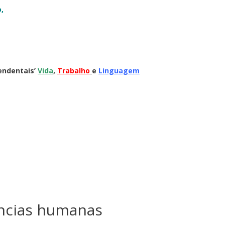
,
endentais’
Vida
,
Trabalho
e
Linguagem
ências humanas