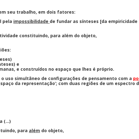
m seu trabalho, em dois fatores:
l pela
impossibilidade
de fundar as sínteses [da empiricidade
ividade constituindo, para além do objeto,
iões:
teses)
nteses) e
manas, e construídos no espaço que lhes é próprio.
 o uso simultâneo de configurações de pensamento com
a
po
espaço da representação’; com duas regiões de um espectro 
a (…)
ituindo, para
além
do objeto,