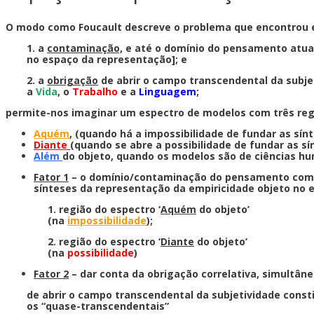
O modo como Foucault descreve o problema que encontrou e
1. a
contaminação,
e até o domínio do pensamento atua
no espaço da representação]; e
2. a
obrigação
de abrir o campo transcendental da subjet
a
Vida
, o
Trabalho
e a
Linguagem
;
permite-nos imaginar um espectro de modelos com três reg
Aquém
, (quando há a impossibilidade de fundar as sín
Diante
(quando se abre a possibilidade de fundar as sí
Além
do objeto, quando os modelos são de ciências hu
Fator 1
– o domínio/contaminação do pensamento com
sínteses da representação da empiricidade objeto no 
1. região do espectro ‘
Aquém
do objeto’
(na
impossibilidade
);
2. região do espectro ‘
Diante
do objeto’
(na
possibilidade
)
Fator 2
– dar conta da obrigação correlativa, simultâne
de abrir o campo transcendental da subjetividade const
os “quase-transcendentais”