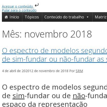
Acessar o conteúdo
Pular para o conteúdo
Início
Tópicos
Conteúdo do trabalho
Matriz
Mês:
novembro 2018
O espectro de modelos segundo
de
sim
-fundar ou
não
-fundar as
4 de abril de 2020
12 de novembro de 2018
Por
SRM
O espectro de modelos segund
de
sim
-fundar ou de
não
-funda
espaço da representação