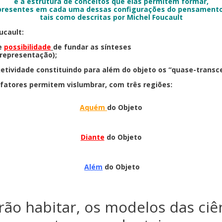
e a estrutura de conceitos que elas permitem formar,
presentes em cada uma dessas configurações do pensamento
tais como descritas por Michel Foucault
ucault:
e
possibilidade
de fundar as sínteses
representação);
jetividade constituindo para além do objeto os “quase-transc
fatores permitem vislumbrar, com três regiões:
Aquém
do Objeto
Diante
do Objeto
Além
do Objeto
ão habitar, os modelos das ci