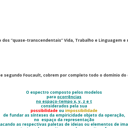
 dos “quase-transcendentais” Vida, Trabalho e Linguagem e
, e segundo Foucault, cobrem por completo todo o domínio d
O espectro composto pelos modelos
para
ocorrências
no espaço-tempo x, y, z e t
considerados pela sua
possibilidade
ou
impossibilidade
de fundar as sínteses da empiricidade objeto da operação,
no espaço da representação
acando as respectivas paletas de ideias ou elementos de i