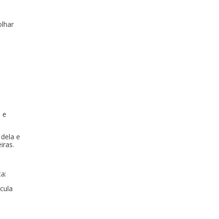
olhar
 e
 dela e
iras.
ca:
cula