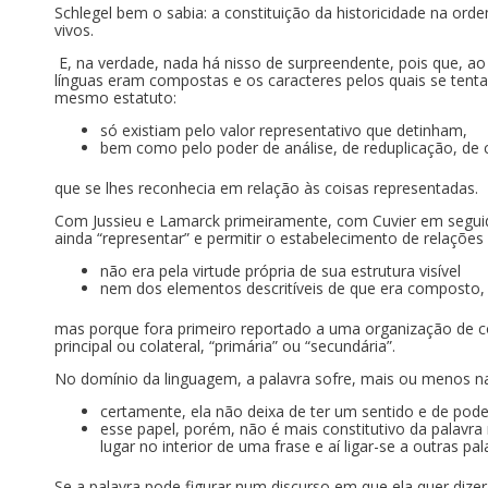
Schlegel bem o sabia: a constituição da historicidade na o
vivos.
E, na verdade, nada há nisso de surpreendente, pois que, ao
línguas eram compostas e os caracteres pelos quais se tenta
mesmo estatuto:
só existiam pelo valor representativo que detinham,
bem como pelo poder de análise, de reduplicação, d
que se lhes reconhecia em relação às coisas representadas.
Com Jussieu e Lamarck primeiramente, com Cuvier em seguida,
ainda “representar” e permitir o estabelecimento de relaçõe
não era pela virtude própria de sua estrutura visível
nem dos elementos descritíveis de que era composto
mas porque fora primeiro reportado a uma organização de co
principal ou colateral, “primária” ou “secundária”.
No domínio da linguagem, a palavra sofre, mais ou menos
certamente, ela não deixa de ter um sentido e de poder
esse papel, porém, não é mais constitutivo da palavra
lugar no interior de uma frase e aí ligar-se a outras p
Se a palavra pode figurar num discurso em que ela quer dize