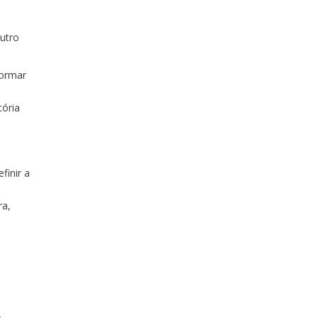
utro
formar
tória
finir a
ra,