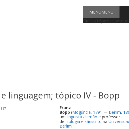
MENU
MENU
Início
Tópicos
Conteúdo
a e linguagem; tópico IV - Bopp
Franz
1867
Bopp
(
Mogúncia
,
1791
—
Berlim
,
18
um
linguista
alemão
e professor
de
filologia
e
sânscrito
na
Universida
Berlim
.