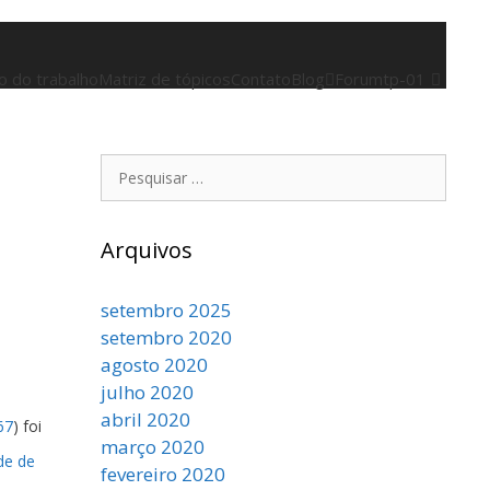
 do trabalho
Matriz de tópicos
Contato
Blog
Forum
tp-01
Arquivos
setembro 2025
setembro 2020
agosto 2020
julho 2020
abril 2020
67
) foi
março 2020
de de
fevereiro 2020