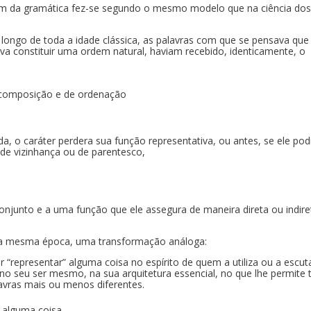
rdem da gramática fez-se segundo o mesmo modelo que na ciência dos
 longo de toda a idade clássica, as palavras com que se pensava que
va constituir uma ordem natural, haviam recebido, identicamente, o
e composição e de ordenação
 o caráter perdera sua função representativa, ou antes, se ele pod
s de vizinhança ou de parentesco,
,
njunto e a uma função que ele assegura de maneira direta ou indire
 na mesma época, uma transformação análoga:
 “representar” alguma coisa no espírito de quem a utiliza ou a escut
 no seu ser mesmo, na sua arquitetura essencial, no que lhe permite
alavras mais ou menos diferentes.
r alguma coisa,