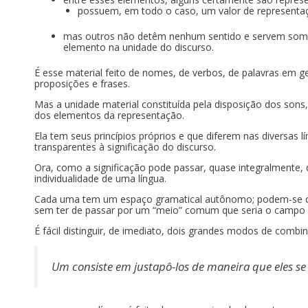
possuem, em todo o caso, um valor de representaçã
mas outros não detêm nenhum sentido e servem somen
elemento na unidade do discurso.
É esse material feito de nomes, de verbos, de palavras em g
proposições e frases.
Mas a unidade material constituída pela disposição dos sons,
dos elementos da representação.
Ela tem seus princípios próprios e que diferem nas diversas
transparentes à significação do discurso.
Ora, como a significação pode passar, quase integralmente, d
individualidade de uma língua.
Cada uma tem um espaço gramatical autônomo; podem-se com
sem ter de passar por um “meio” comum que seria o campo d
É fácil distinguir, de imediato, dois grandes modos de comb
Um consiste em justapô-los de maneira que eles s