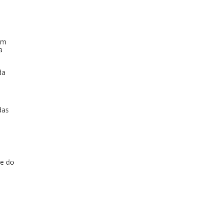
om
a
da
das
 e do