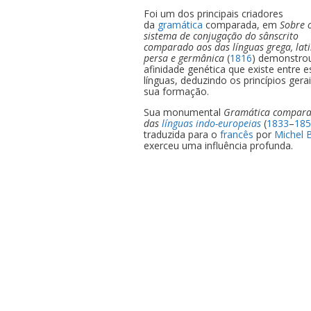
Foi um dos principais criadores
da
gramática
comparada, em
Sobre 
sistema de conjugação do sânscrito
comparado aos das línguas grega, lati
persa e germânica
(
1816
) demonstro
afinidade genética que existe entre 
línguas, deduzindo os princípios gera
sua formação.
Sua monumental
Gramática compar
das
línguas indo-europeias
(
1833
–
18
traduzida para o
francês
por
Michel 
exerceu uma influência profunda.