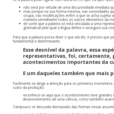
não será por virtude de uma discursividade imediata q
mas porque na sua forma mesma, nas sonoridades qu
ocupa, nas modificações enfim a que se acha sujeita 
maneira semelhante todos os outros elementos da m
de sorte que a palavra só está vinculada a uma repre
gramatical pela qual a língua define e assegura sua co
Para que a palavra possa dizer o que ela diz, é preciso que p
fundamental e determinante.
Esse desnível da palavra, essa espé
representativas, foi, certamente, p
acontecimentos importantes da cu
E um daqueles também que mais p
Facilmente se dirige a atenção para os primeiros momentos da
custo da produção:
reconhece-se aqui que o acontecimento teve grandes 
desenvolvimento de uma ciência, como também acarre
Tampouco se descuida demasiado das formas novas assumida