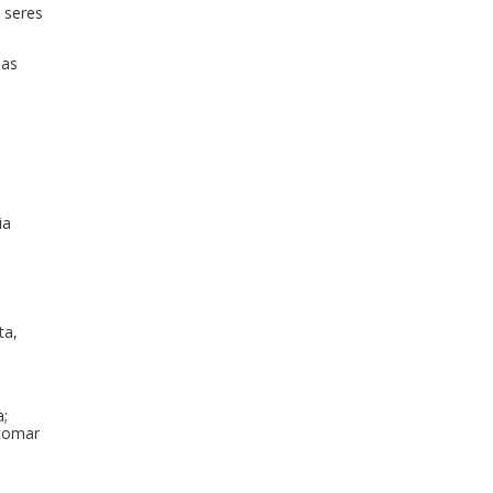
 seres
 as
ia
ta,
a;
 tomar