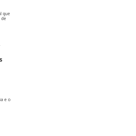
l que
 de
,
s
ia e o