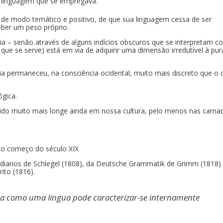
da linguagem que se empregava.
, de modo temático e positivo, de que sua linguagem cessa de ser
eber um peso próprio.
ia – senão através de alguns indícios obscuros que se interpretam c
que se serve) está em via de adquirir uma dimensão irredutível à pur
ia permaneceu, na consciência ocidental, muito mais discreto que o 
ógica.
ido muito mais longe ainda em nossa cultura, pelo menos nas cama
 no começo do século XIX
 indianos de Schlegel (1808), da Deutsche Grammatik de Grimm (1818)
ito (1816).
ra como uma língua pode caracterizar-se internamente