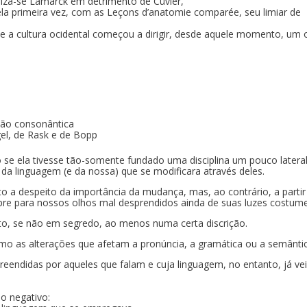
oriza-se Lamarck em detrimento de Cuvier,
ela primeira vez, com as Leçons d’anatomie comparée, seu limiar de
e a cultura ocidental começou a dirigir, desde aquele momento, um 
ação consonântica
gel, de Rask e de Bopp
se ela tivesse tão-somente fundado uma disciplina um pouco lateral
da linguagem (e da nossa) que se modificara através deles.
o a despeito da importância da mudança, mas, ao contrário, a partir
e para nossos olhos mal desprendidos ainda de suas luzes costume
to, se não em segredo, ao menos numa certa discrição.
o as alterações que afetam a pronúncia, a gramática ou a semânti
eendidas por aqueles que falam e cuja linguagem, no entanto, já vei
o negativo: