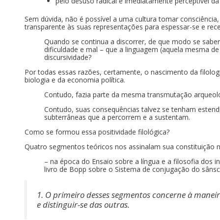
pelo desuso radical e imediatamente perceptível 
Sem dúvida, não é possível a uma cultura tomar consciência
transparente às suas representações para espessar-se e rec
Quando se continua a discorrer, de que modo se saber
dificuldade e mal – que a linguagem (aquela mesma de 
discursividade?
Por todas essas razões, certamente, o nascimento da filolog
biologia e da economia política.
Contudo, fazia parte da mesma transmutação arqueol
Contudo, suas consequências talvez se tenham estend
subterrâneas que a percorrem e a sustentam.
Como se formou essa positividade filológica?
Quatro segmentos teóricos nos assinalam sua constituição
– na época do Ensaio sobre a língua e a filosofia dos
livro de Bopp sobre o Sistema de conjugação do sânscr
1. O primeiro desses segmentos concerne à manei
e distinguir-se das outras.