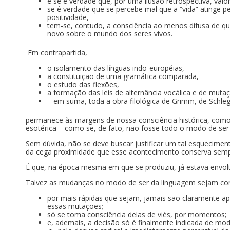
e se é verdade que, por uma ilusão retrospectiva, val
se é verdade que se percebe mal que a “vida” atinge p
positividade,
tem-se, contudo, a consciência ao menos difusa de qu
novo sobre o mundo dos seres vivos.
Em contrapartida,
o isolamento das línguas indo-européias,
a constituição de uma gramática comparada,
o estudo das flexões,
a formação das leis de alternância vocálica e de mut
– em suma, toda a obra filológica de Grimm, de Schle
permanece às margens de nossa consciência histórica, como 
esotérica – como se, de fato, não fosse todo o modo de ser 
Sem dúvida, não se deve buscar justificar um tal esqueciment
da cega proximidade que esse acontecimento conserva sempr
É que, na época mesma em que se produziu, já estava envol
Talvez as mudanças no modo de ser da linguagem sejam com
por mais rápidas que sejam, jamais são claramente apr
essas mutações;
só se toma consciência delas de viés, por momentos;
e, ademais, a decisão só é finalmente indicada de mod