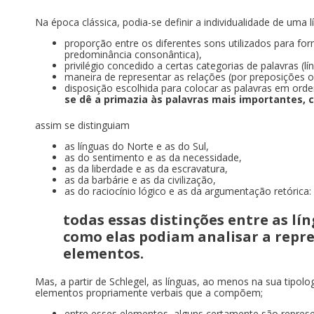
Na época clássica, podia-se definir a individualidade de uma lí
proporção entre os diferentes sons utilizados para for
predominância consonântica),
privilégio concedido a certas categorias de palavras (l
maneira de representar as relações (por preposições o
disposição escolhida para colocar as palavras em orde
se dê a primazia às palavras mais importantes, 
assim se distinguiam
as línguas do Norte e as do Sul,
as do sentimento e as da necessidade,
as da liberdade e as da escravatura,
as da barbárie e as da civilização,
as do raciocínio lógico e as da argumentação retórica:
todas essas distinções entre as l
como elas podiam analisar a repr
elementos.
Mas, a partir de Schlegel, as línguas, ao menos na sua tipol
elementos propriamente verbais que a compõem;
entre esses elementos, alguns certamente são represe