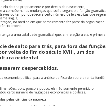
ue ela deteria propriamente e por direito de nascimento,
e a compõem, nas mudanças que sofre segundo a função gramatica
através do tempo, obedece a certo número de leis estritas que regem
esma língua;
sentação, na medida em que primeiramente faz parte da organização
erência própria.
ertença a uma totalidade gramatical que, em relação a ela, é primeira
cie de salto para trás, para fora das funçõe
or volta do fim do século XVIII, um dos
ltura ocidental.
assaram despercebidos.
 economia política, para a análise de Ricardo sobre a renda fundiár
dimensões, pois, pouco a pouco, ele não somente permitiu o
tou certo número de mutações econômicas e políticas.
s pelas ciências da natureza;