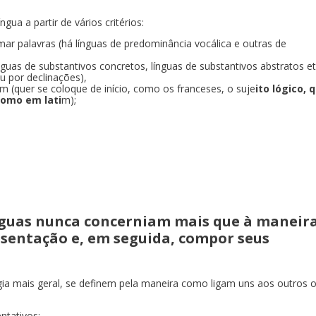
ngua a partir de vários critérios:
mar palavras (há línguas de predominância vocálica e outras de
ínguas de substantivos concretos, línguas de substantivos abstratos et
u por declinações),
m (quer se coloque de início, como os franceses, o suje
ito lógico, 
como em lati
m);
ínguas nunca concerniam mais que à maneir
esentação e, em seguida, compor seus
ogia mais geral, se definem pela maneira como ligam uns aos outros 
ntativos;