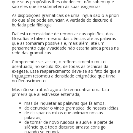
que seus propósitos lhes obedecem, não sabem que
são eles que se submetem às suas exigências.
As disposições gramaticais de uma língua são o a priori
do que aí se pode enunciar. A verdade do discurso é
burlada pela filologia.
Daí esta necessidade de remontar das opiniões, das
filosofias e talvez mesmo das ciências até as palavras
que as tornaram possíveis e, mais além, até um
pensamento cuja vivacidade não estaria ainda presa na
rede das gramáticas.
Compreende-se, assim, o reflorescimento muito
acentuado, no século XIX, de todas as técnicas da
exegese. Esse reaparecimento deve-se ao fato de que a
linguagem retomou a densidade enigmática que tinha
no Renascimento.
Mas não se tratará agora de reencontrar uma fala
primeira que aí estivesse enterrada,
mas de inquietar as palavras que falamos,
de denunciar o vinco gramatical de nossas idéias,
de dissipar os mitos que animam nossas
palavras,
de tornar de novo ruidosa e audível a parte de
silêncio que todo discurso arrasta consigo
quando se enuncia.