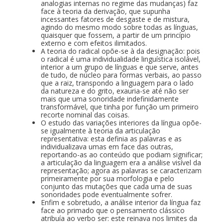
analogias internas no regime das mudanças) faz
face à teoria da derivação, que supunha
incessantes fatores de desgaste e de mistura,
agindo do mesmo modo sobre todas as línguas,
quaisquer que fossem, a partir de um princípio
externo e com efeitos ilimitados.
A teoria do radical opõe-se à da designação: pois
o radical é uma individualidade linguística isolável,
interior a um grupo de línguas e que serve, antes
de tudo, de núcleo para formas verbais, ao passo
que a raiz, transpondo a linguagem para o lado
da natureza e do grito, exauria-se até não ser
mais que uma sonoridade indefinidamente
transformável, que tinha por função um primeiro
recorte nominal das coisas.
O estudo das variações interiores da língua opõe-
se igualmente à teoria da articulação
representativa: esta definia as palavras e as
individualizava umas em face das outras,
reportando-as ao conteúdo que podiam significar;
a articulação da linguagem era a análise visível da
representação; agora as palavras se caracterizam
primeiramente por sua morfologia e pelo
conjunto das mutações que cada uma de suas
sonoridades pode eventualmente sofrer.
Enfim e sobretudo, a análise interior da língua faz
face ao primado que o pensamento clássico
atribuía ao verbo ser: este reinava nos limites da