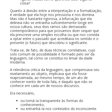
coisa?
Quanto à divisão entre a interpretação e a formalização,
é verdade que ela hoje nos pressiona e nos domina.
Mas não é bastante rigorosa, a bifurcação que ela
delineia não se entranha suficientemente longe em
nossa cultura, seus dois ramos são demasiado
contemporâneos para que possamos dizer sequer que
ela prescreve uma simples escolha ou que nos convida
a optar entre o passado que acreditava no sentido e o
presente (o futuro) que descobriu o significante.
Trata-se, de fato, de duas técnicas correlativas, cujo
solo comum de possibilidade é formado pelo ser da
linguagem, tal como se constitui no limiar da idade
moderna.
A relevância critica da linguagem, que compensava seu
nivelamento ao objeto, implicava que ela fosse
reaproximada, ao mesmo tempo, de um ato de
conhecer isento de toda fala, e daquilo que não se
conhece em cada um de nossos discursos.
Era necessário,
ou torná-Ia transparente às formas do
conhecimento,
ou entranhá-Ia nos conteúdos do inconsciente.