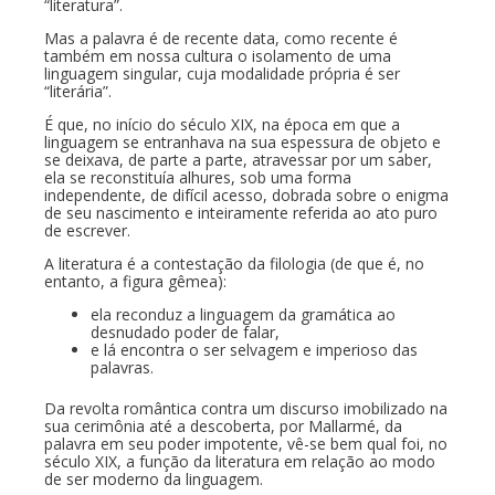
“literatura”.
Mas a palavra é de recente data, como recente é
também em nossa cultura o isolamento de uma
linguagem singular, cuja modalidade própria é ser
“literária”.
É que, no início do século XIX, na época em que a
linguagem se entranhava na sua espessura de objeto e
se deixava, de parte a parte, atravessar por um saber,
ela se reconstituía alhures, sob uma forma
independente, de difícil acesso, dobrada sobre o enigma
de seu nascimento e inteiramente referida ao ato puro
de escrever.
A literatura é a contestação da filologia (de que é, no
entanto, a figura gêmea):
ela reconduz a linguagem da gramática ao
desnudado poder de falar,
e lá encontra o ser selvagem e imperioso das
palavras.
Da revolta romântica contra um discurso imobilizado na
sua cerimônia até a descoberta, por Mallarmé, da
palavra em seu poder impotente, vê-se bem qual foi, no
século XIX, a função da literatura em relação ao modo
de ser moderno da linguagem.