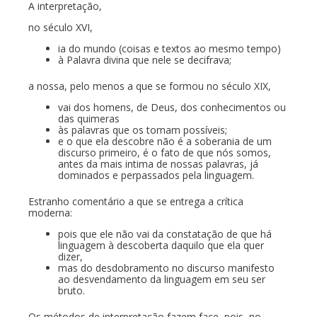
A interpretação,
no século XVI,
ia do mundo (coisas e textos ao mesmo tempo)
à Palavra divina que nele se decifrava;
a nossa, pelo menos a que se formou no século XIX,
vai dos homens, de Deus, dos conhecimentos ou
das quimeras
às palavras que os tomam possíveis;
e o que ela descobre não é a soberania de um
discurso primeiro, é o fato de que nós somos,
antes da mais intima de nossas palavras, já
dominados e perpassados pela linguagem.
Estranho comentário a que se entrega a crítica
moderna:
pois que ele não vai da constatação de que há
linguagem à descoberta daquilo que ela quer
dizer,
mas do desdobramento no discurso manifesto
ao desvendamento da linguagem em seu ser
bruto.
Os métodos de interpretação fazem face, pois, no