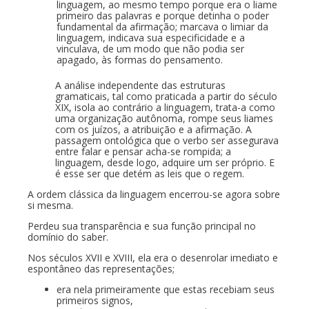
linguagem, ao mesmo tempo porque era o liame
primeiro das palavras e porque detinha o poder
fundamental da afirmação; marcava o limiar da
linguagem, indicava sua especificidade e a
vinculava, de um modo que não podia ser
apagado, às formas do pensamento.
A análise independente das estruturas
gramaticais, tal como praticada a partir do século
XIX, isola ao contrário a linguagem, trata-a como
uma organização autônoma, rompe seus liames
com os juízos, a atribuição e a afirmação. A
passagem ontológica que o verbo ser assegurava
entre falar e pensar acha-se rompida; a
linguagem, desde logo, adquire um ser próprio. E
é esse ser que detém as leis que o regem.
A ordem clássica da linguagem encerrou-se agora sobre
si mesma.
Perdeu sua transparência e sua função principal no
domínio do saber.
Nos séculos XVII e XVIII, ela era o desenrolar imediato e
espontâneo das representações;
era nela primeiramente que estas recebiam seus
primeiros signos,