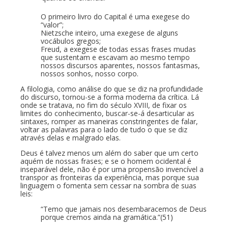
O primeiro livro do Capital é uma exegese do
“valor”;
Nietzsche inteiro, uma exegese de alguns
vocábulos gregos;
Freud, a exegese de todas essas frases mudas
que sustentam e escavam ao mesmo tempo
nossos discursos aparentes, nossos fantasmas,
nossos sonhos, nosso corpo.
A filologia, como análise do que se diz na profundidade
do discurso, tornou-se a forma moderna da crítica. Lá
onde se tratava, no fim do século XVIII, de fixar os
limites do conhecimento, buscar-se-á desarticular as
sintaxes, romper as maneiras constringentes de falar,
voltar as palavras para o lado de tudo o que se diz
através delas e malgrado elas.
Deus é talvez menos um além do saber que um certo
aquém de nossas frases; e se o homem ocidental é
inseparável dele, não é por uma propensão invencível a
transpor as fronteiras da experiência, mas porque sua
linguagem o fomenta sem cessar na sombra de suas
leis:
“Temo que jamais nos desembaracemos de Deus
porque cremos ainda na gramática.”(51)