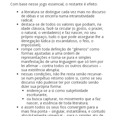
Com base nesse jogo essencial, o restante é efeito:
a literatura se distingue cada vez mais no discurso
de idéias e se encerra numa intransitividade
radical;
destaca-se de todos os valores que podiam, na
idade clássica, fazê-Ia circular (o gosto, o prazer,
o natural, o verdadeiro) e faz nascer, no seu
próprio espaço, tudo o que pode assegurar-lhe a
denegação lúdica (o escandaloso, o feio, o
impossível);
rompe com toda definição de “gêneros” como
formas ajustadas a uma ordem de
representações e torna-se pura e simples
manifestação de uma linguagem que só tem por
lei afirmar – contra todos os outros discursos –
sua existência abrupta;
nessas condições, não lhe resta senão recurvar-
se num perpétuo retorno sobre si, como se seu
discurso não pudesse ter por conteúdo senão
dizer sua própria forma:
endereça-se a si como subjetividade
escriturante,
ou busca capturar, no movimento que a faz
nascer, a essência de toda literatura;
e assim todos os seus fios convergem para a
mais fina ponta – singular, instantânea, e contudo
absolutamente universal -, para o simples ato de