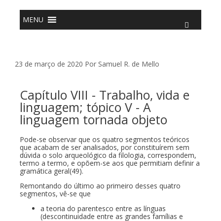
o
conteúdo
MENU
23 de março de 2020
Por
Samuel R. de Mello
Capítulo VIII - Trabalho, vida e
linguagem; tópico V - A
linguagem tornada objeto
Pode-se observar que os quatro segmentos teóricos
que acabam de ser analisados, por constituírem sem
dúvida o solo arqueológico da filologia, correspondem,
termo a termo, e opõem-se aos que permitiam definir a
gramática geral(49).
Remontando do último ao primeiro desses quatro
segmentos, vê-se que
a teoria do parentesco entre as línguas
(descontinuidade entre as grandes famílias e