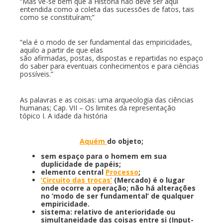
“Mas vê-se bem que a História não deve ser aqui
entendida como a coleta das sucessões de fatos, tais
como se constituíram;”
“ela é o modo de ser fundamental das empiricidades,
aquilo a partir de que elas
são afirmadas, postas, dispostas e repartidas no espaço
do saber para eventuais conhecimentos e para ciências
possíveis.”
As palavras e as coisas: uma arqueologia das ciências
humanas; Cap. VII – Os limites da representação
tópico I. A idade da história
Aquém
do objeto;
sem espaço para o homem em sua
duplicidade de papéis;
elemento central
Processo
;
‘Circuito das trocas’
(Mercado) é o lugar
onde ocorre a operação; não há alterações
no ‘modo de ser fundamental’ de qualquer
empiricidade.
sistema: relativo de anterioridade ou
simultaneidade das coisas entre si (Input-