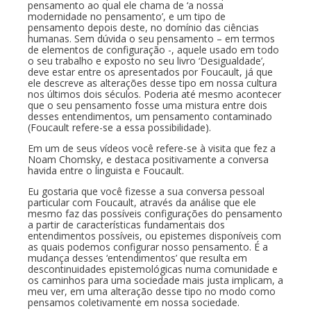
pensamento ao qual ele chama de ‘a nossa
modernidade no pensamento’, e um tipo de
pensamento depois deste, no domínio das ciências
humanas. Sem dúvida o seu pensamento – em termos
de elementos de configuração -, aquele usado em todo
o seu trabalho e exposto no seu livro ‘Desigualdade’,
deve estar entre os apresentados por Foucault, já que
ele descreve as alterações desse tipo em nossa cultura
nos últimos dois séculos. Poderia até mesmo acontecer
que o seu pensamento fosse uma mistura entre dois
desses entendimentos, um pensamento contaminado
(Foucault refere-se a essa possibilidade).
Em um de seus vídeos você refere-se à visita que fez a
Noam Chomsky, e destaca positivamente a conversa
havida entre o linguista e Foucault.
Eu gostaria que você fizesse a sua conversa pessoal
particular com Foucault, através da análise que ele
mesmo faz das possíveis configurações do pensamento
a partir de características fundamentais dos
entendimentos possíveis, ou epistemes disponíveis com
as quais podemos configurar nosso pensamento. É a
mudança desses ‘entendimentos’ que resulta em
descontinuidades epistemológicas numa comunidade e
os caminhos para uma sociedade mais justa implicam, a
meu ver, em uma alteração desse tipo no modo como
pensamos coletivamente em nossa sociedade.