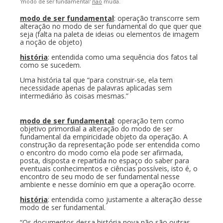
'modo de ser fundamental'
não
muda.
modo de ser fundamental
: operação transcorre sem
alteração no modo de ser fundamental do que quer que
seja (falta na paleta de ideias ou elementos de imagem
a noção de objeto)
história
: entendida como uma sequência dos fatos tal
como se sucedem.
Uma história tal que “para construir-se, ela tem
necessidade apenas de palavras aplicadas sem
intermediário às coisas mesmas.”
modo de ser fundamental
: operação tem como
objetivo primordial a alteração do modo de ser
fundamental da empiricidade objeto da operação. A
construção da representação pode ser entendida como
o encontro do modo como ela pode ser afirmada,
posta, disposta e repartida no espaço do saber para
eventuais conhecimentos e ciências possíveis, isto é, o
encontro de seu modo de ser fundamental nesse
ambiente e nesse domínio em que a operação ocorre.
história
: entendida como justamente a alteração desse
modo de ser fundamental.
“Os documentos dessa história nova não são outras