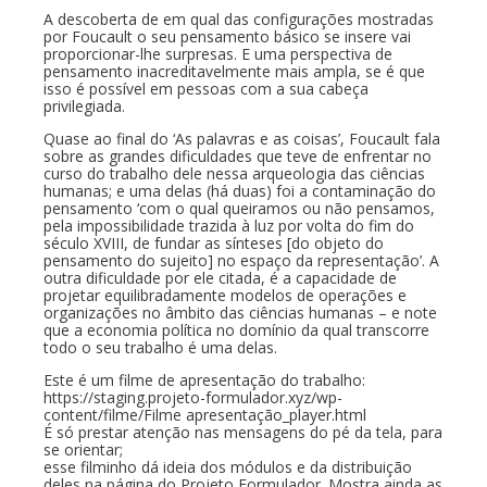
A descoberta de em qual das configurações mostradas
por Foucault o seu pensamento básico se insere vai
proporcionar-lhe surpresas. E uma perspectiva de
pensamento inacreditavelmente mais ampla, se é que
isso é possível em pessoas com a sua cabeça
privilegiada.
Quase ao final do ‘As palavras e as coisas’, Foucault fala
sobre as grandes dificuldades que teve de enfrentar no
curso do trabalho dele nessa arqueologia das ciências
humanas; e uma delas (há duas) foi a contaminação do
pensamento ‘com o qual queiramos ou não pensamos,
pela impossibilidade trazida à luz por volta do fim do
século XVIII, de fundar as sínteses [do objeto do
pensamento do sujeito] no espaço da representação’. A
outra dificuldade por ele citada, é a capacidade de
projetar equilibradamente modelos de operações e
organizações no âmbito das ciências humanas – e note
que a economia política no domínio da qual transcorre
todo o seu trabalho é uma delas.
Este é um filme de apresentação do trabalho:
https://staging.projeto-formulador.xyz/wp-
content/filme/Filme apresentação_player.html
É só prestar atenção nas mensagens do pé da tela, para
se orientar;
esse filminho dá ideia dos módulos e da distribuição
deles na página do Projeto Formulador. Mostra ainda as