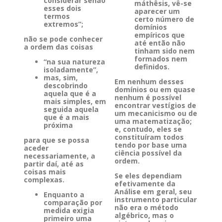
considerar senão
máthêsis, vê-se
esses dois
aparecer um
termos
certo número de
extremos”;
domínios
empíricos que
não se pode conhecer
até então não
a ordem das coisas
tinham sido nem
formados nem
“na sua natureza
definidos.
isoladamente”,
mas, sim,
Em nenhum desses
descobrindo
domínios ou em quase
aquela que é a
nenhum é possível
mais simples, em
encontrar vestígios de
seguida aquela
um mecanicismo ou de
que é a mais
uma matematização;
próxima
e, contudo, eles se
constituíram todos
para que se possa
tendo por base uma
aceder
ciência possível da
necessariamente, a
ordem.
partir daí, até as
coisas mais
Se eles dependiam
complexas.
efetivamente da
Análise em geral, seu
Enquanto a
instrumento particular
comparação por
não era o método
medida exigia
algébrico, mas o
primeiro uma