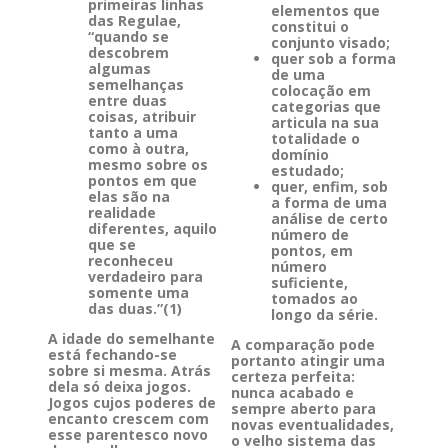
primeiras linhas
elementos que
das Regulae,
constitui o
“quando se
conjunto visado;
descobrem
quer sob a forma
algumas
de uma
semelhanças
colocação em
entre duas
categorias que
coisas, atribuir
articula na sua
tanto a uma
totalidade o
como à outra,
domínio
mesmo sobre os
estudado;
pontos em que
quer, enfim, sob
elas são na
a forma de uma
realidade
análise de certo
diferentes, aquilo
número de
que se
pontos, em
reconheceu
número
verdadeiro para
suficiente,
somente uma
tomados ao
das duas.”(1)
longo da série.
A idade do semelhante
A comparação pode
está fechando-se
portanto atingir uma
sobre si mesma. Atrás
certeza perfeita:
dela só deixa jogos.
nunca acabado e
Jogos cujos poderes de
sempre aberto para
encanto crescem com
novas eventualidades,
esse parentesco novo
o velho sistema das