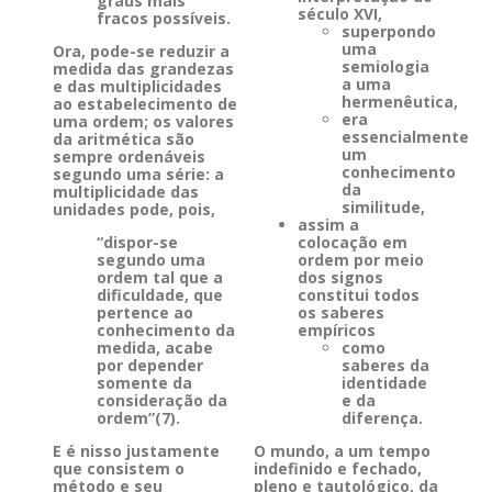
graus mais
século XVI,
fracos possíveis.
superpondo
uma
Ora, pode-se reduzir a
semiologia
medida das grandezas
a uma
e das multiplicidades
hermenêutica,
ao estabelecimento de
era
uma ordem; os valores
essencialmente
da aritmética são
um
sempre ordenáveis
conhecimento
segundo uma série: a
da
multiplicidade das
similitude,
unidades pode, pois,
assim a
“dispor-se
colocação em
segundo uma
ordem por meio
ordem tal que a
dos signos
dificuldade, que
constitui todos
pertence ao
os saberes
conhecimento da
empíricos
medida, acabe
como
por depender
saberes da
somente da
identidade
consideração da
e da
ordem”(7).
diferença.
E é nisso justamente
O mundo, a um tempo
que consistem o
indefinido e fechado,
método e seu
pleno e tautológico, da