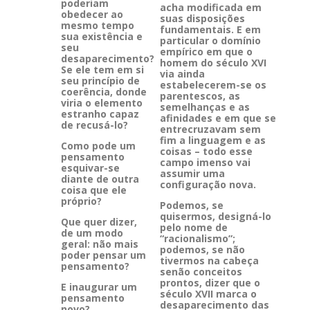
poderiam
acha modificada em
obedecer ao
suas disposições
mesmo tempo
fundamentais. E em
sua existência e
particular o domínio
seu
empírico em que o
desaparecimento?
homem do século XVI
Se ele tem em si
via ainda
seu princípio de
estabelecerem-se os
coerência, donde
parentescos, as
viria o elemento
semelhanças e as
estranho capaz
afinidades e em que se
de recusá-lo?
entrecruzavam sem
fim a linguagem e as
Como pode um
coisas – todo esse
pensamento
campo imenso vai
esquivar-se
assumir uma
diante de outra
configuração nova.
coisa que ele
próprio?
Podemos, se
quisermos, designá-lo
Que quer dizer,
pelo nome de
de um modo
“racionalismo”;
geral: não mais
podemos, se não
poder pensar um
tivermos na cabeça
pensamento?
senão conceitos
prontos, dizer que o
E inaugurar um
século XVII marca o
pensamento
desaparecimento das
novo?