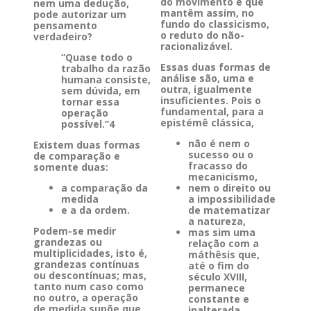
do movimento e que
nem uma dedução,
mantêm assim, no
pode autorizar um
fundo do classicismo,
pensamento
o reduto do não-
verdadeiro?
racionalizável.
“Quase todo o
Essas duas formas de
trabalho da razão
análise são, uma e
humana consiste,
outra, igualmente
sem dúvida, em
insuficientes. Pois o
tornar essa
fundamental, para a
operação
epistémê clássica,
possível.”4
não é nem o
Existem duas formas
sucesso ou o
de comparação e
fracasso do
somente duas:
mecanicismo,
a comparação da
nem o direito ou
medida
a impossibilidade
e a da ordem.
de matematizar
a natureza,
Podem-se medir
mas sim uma
grandezas ou
relação com a
multiplicidades, isto é,
máthêsis que,
grandezas contínuas
até o fim do
ou descontínuas; mas,
século XVIII,
tanto num caso como
permanece
no outro, a operação
constante e
de medida supõe que,
inalterada.