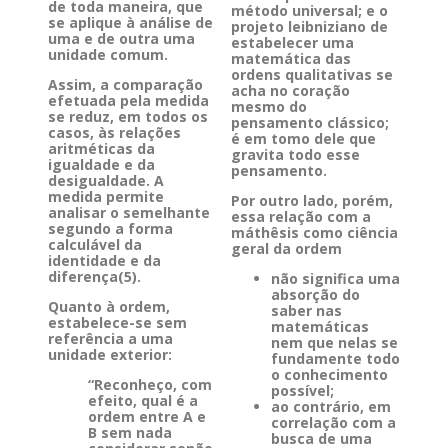
de toda maneira, que
método universal; e o
se aplique à análise de
projeto leibniziano de
uma e de outra uma
estabelecer uma
unidade comum.
matemática das
ordens qualitativas se
Assim, a comparação
acha no coração
efetuada pela medida
mesmo do
se reduz, em todos os
pensamento clássico;
casos, às relações
é em tomo dele que
aritméticas da
gravita todo esse
igualdade e da
pensamento.
desigualdade. A
medida permite
Por outro lado, porém,
analisar o semelhante
essa relação com a
segundo a forma
máthêsis como ciência
calculável da
geral da ordem
identidade e da
diferença(5).
não significa uma
absorção do
Quanto à ordem,
saber nas
estabelece-se sem
matemáticas
referência a uma
nem que nelas se
unidade exterior:
fundamente todo
o conhecimento
“Reconheço, com
possível;
efeito, qual é a
ao contrário, em
ordem entre A e
correlação com a
B sem nada
busca de uma