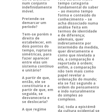
num conjunto
tempo categoria
indefinidamente
fundamental do saber
móvel.
– ao mesmo tempo
forma e conteúdo do
Pretende-se
conhecimento – se
demarcar um
acha dissociado numa
período?
análise feita em
termos de identidade
Tem-se porém o
e de diferença;
direito de
ademais, quer
estabelecer, em
indiretamente por
dois pontos do
intermédio da medida,
tempo, rupturas
quer diretamente e
simétricas, para
como que nivelada a
fazer aparecer
ela, a comparação é
entre elas um
reportada à ordem;
sistema contínuo
enfim, a comparação
e unitário?
não tem mais como
papel revelar a
A partir de que,
ordenação do mundo;
então, ele se
ela se faz segundo a
constituiria e a
ordem do pensamento
partir de que, em
e indo naturalmente
seguida, se
do simples ao
desvaneceria e
complexo.
se deslocaria?
Daí, toda a epistémê
A que regime
da cultura ocidental se