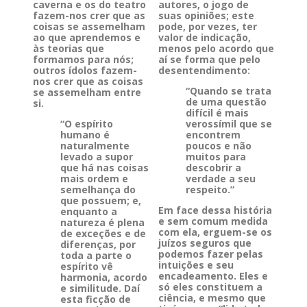
caverna e os do teatro
autores, o jogo de
fazem-nos crer que as
suas opiniões; este
coisas se assemelham
pode, por vezes, ter
ao que aprendemos e
valor de indicação,
às teorias que
menos pelo acordo que
formamos para nós;
aí se forma que pelo
outros ídolos fazem-
desentendimento:
nos crer que as coisas
“Quando se trata
se assemelham entre
de uma questão
si.
difícil é mais
“O espírito
verossímil que se
humano é
encontrem
naturalmente
poucos e não
levado a supor
muitos para
que há nas coisas
descobrir a
mais ordem e
verdade a seu
semelhança do
respeito.”
que possuem; e,
Em face dessa história
enquanto a
e sem comum medida
natureza é plena
com ela, erguem-se os
de exceções e de
juízos seguros que
diferenças, por
podemos fazer pelas
toda a parte o
intuições e seu
espírito vê
encadeamento. Eles e
harmonia, acordo
só eles constituem a
e similitude. Daí
ciência, e mesmo que
esta ficção de