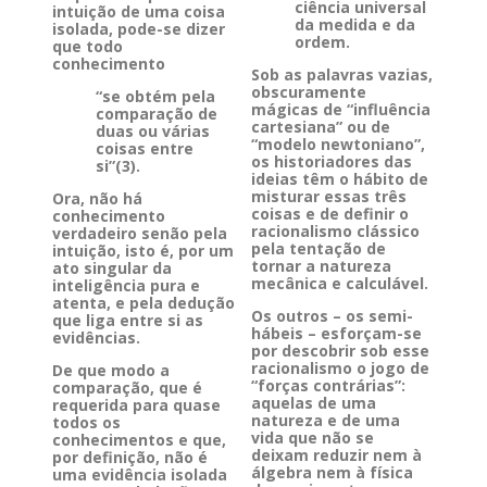
ciência universal
intuição de uma coisa
da medida e da
isolada, pode-se dizer
ordem.
que todo
conhecimento
Sob as palavras vazias,
obscuramente
“se obtém pela
mágicas de “influência
comparação de
cartesiana” ou de
duas ou várias
“modelo newtoniano”,
coisas entre
os historiadores das
si”(3).
ideias têm o hábito de
misturar essas três
Ora, não há
coisas e de definir o
conhecimento
racionalismo clássico
verdadeiro senão pela
pela tentação de
intuição, isto é, por um
tornar a natureza
ato singular da
mecânica e calculável.
inteligência pura e
atenta, e pela dedução
Os outros – os semi-
que liga entre si as
hábeis – esforçam-se
evidências.
por descobrir sob esse
racionalismo o jogo de
De que modo a
“forças contrárias”:
comparação, que é
aquelas de uma
requerida para quase
natureza e de uma
todos os
vida que não se
conhecimentos e que,
deixam reduzir nem à
por definição, não é
álgebra nem à física
uma evidência isolada