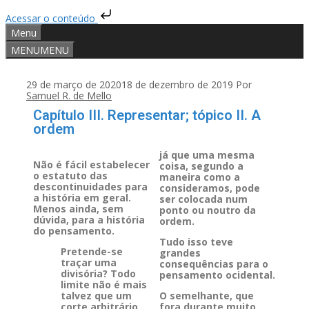
Acessar o conteúdo
Menu
MENU
MENU
29 de março de 2020
18 de dezembro de 2019
Por
Samuel R. de Mello
Capítulo III. Representar; tópico II. A
ordem
já que uma mesma
Não é fácil estabelecer
coisa, segundo a
o estatuto das
maneira como a
descontinuidades para
consideramos, pode
a história em geral.
ser colocada num
Menos ainda, sem
ponto ou noutro da
dúvida, para a história
ordem.
do pensamento.
Tudo isso teve
Pretende-se
grandes
traçar uma
consequências para o
divisória? Todo
pensamento ocidental.
limite não é mais
talvez que um
O semelhante, que
corte arbitrário
fora durante muito