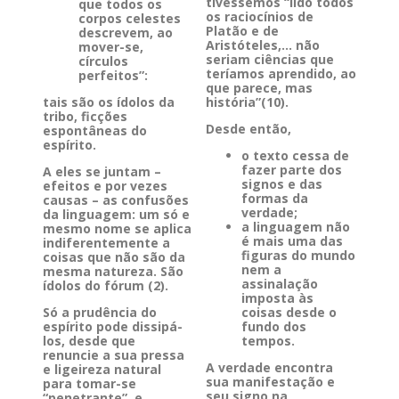
tivéssemos “lido todos
que todos os
os raciocínios de
corpos celestes
Platão e de
descrevem, ao
Aristóteles,… não
mover-se,
seriam ciências que
círculos
teríamos aprendido, ao
perfeitos”:
que parece, mas
tais são os ídolos da
história”(10).
tribo, ficções
Desde então,
espontâneas do
espírito.
o texto cessa de
fazer parte dos
A eles se juntam –
signos e das
efeitos e por vezes
formas da
causas – as confusões
verdade;
da linguagem: um só e
a linguagem não
mesmo nome se aplica
é mais uma das
indiferentemente a
figuras do mundo
coisas que não são da
nem a
mesma natureza. São
assinalação
ídolos do fórum (2).
imposta às
Só a prudência do
coisas desde o
espírito pode dissipá-
fundo dos
los, desde que
tempos.
renuncie a sua pressa
A verdade encontra
e ligeireza natural
sua manifestação e
para tomar-se
seu signo na
“penetrante”, e