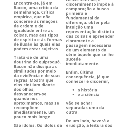
Encontra-se, já em
discernimento impõe à
Bacon, uma crítica da
comparação a busca
semelhança. Crítica
primeira e
empírica, que não
fundamental da
concerne às relações
diferença: obter pela
de ordem e de
intuição uma
igualdade entre as
representação distinta
coisas, mas aos tipos
das coisas e apreender
de espírito e às formas
claramente a
de ilusão às quais elas
passagem necessária
podem estar sujeitas.
de um elemento da
série àquele que se lhe
Trata-se de uma
sucede
doutrina do quiproquó.
imediatamente.
Bacon não dissipa as
similitudes por meio
Enfim, última
da evidência e de suas
consequência, já que
regras. Mostra que
conhecer é discernir,
elas cintilam diante
dos olhos,
a história
desvanecem-se
e a ciência
quando nos
aproximamos, mas se
vão se achar
recompõem
separadas uma da
imediatamente, um
outra.
pouco mais longe.
De um lado, haverá a
São ídolos. Os ídolos da
erudição, a leitura dos