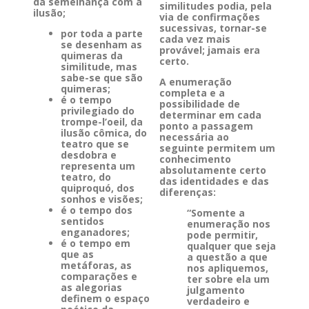
da semelhança com a
similitudes podia, pela
ilusão;
via de confirmações
sucessivas, tornar-se
por toda a parte
cada vez mais
se desenham as
provável; jamais era
quimeras da
certo.
similitude, mas
sabe-se que são
A enumeração
quimeras;
completa e a
é o tempo
possibilidade de
privilegiado do
determinar em cada
trompe-l’oeil, da
ponto a passagem
ilusão cômica, do
necessária ao
teatro que se
seguinte permitem um
desdobra e
conhecimento
representa um
absolutamente certo
teatro, do
das identidades e das
quiproquó, dos
diferenças:
sonhos e visões;
é o tempo dos
“Somente a
sentidos
enumeração nos
enganadores;
pode permitir,
é o tempo em
qualquer que seja
que as
a questão a que
metáforas, as
nos apliquemos,
comparações e
ter sobre ela um
as alegorias
julgamento
definem o espaço
verdadeiro e