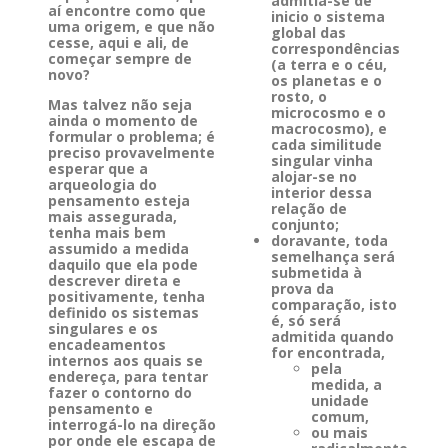
admitia-se de
aí encontre como que
inicio o sistema
uma origem, e que não
global das
cesse, aqui e ali, de
correspondências
começar sempre de
(a terra e o céu,
novo?
os planetas e o
rosto, o
Mas talvez não seja
microcosmo e o
ainda o momento de
macrocosmo), e
formular o problema; é
cada similitude
preciso provavelmente
singular vinha
esperar que a
alojar-se no
arqueologia do
interior dessa
pensamento esteja
relação de
mais assegurada,
conjunto;
tenha mais bem
doravante, toda
assumido a medida
semelhança será
daquilo que ela pode
submetida à
descrever direta e
prova da
positivamente, tenha
comparação, isto
definido os sistemas
é, só será
singulares e os
admitida quando
encadeamentos
for encontrada,
internos aos quais se
pela
endereça, para tentar
medida, a
fazer o contorno do
unidade
pensamento e
comum,
interrogá-lo na direção
ou mais
por onde ele escapa de