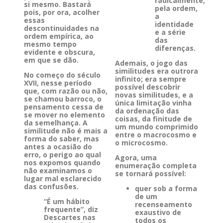
radicalmente,
si mesmo. Bastará
pela ordem,
pois, por ora, acolher
a
essas
identidade
descontinuidades na
e a série
ordem empírica, ao
das
mesmo tempo
diferenças.
evidente e obscura,
em que se dão.
Ademais, o jogo das
similitudes era outrora
No começo do século
infinito; era sempre
XVII, nesse período
possível descobrir
que, com razão ou não,
novas similitudes, e a
se chamou barroco, o
única limitação vinha
pensamento cessa de
da ordenação das
se mover no elemento
coisas, da finitude de
da semelhança. A
um mundo comprimido
similitude não é mais a
entre o macrocosmo e
forma do saber, mas
o microcosmo.
antes a ocasião do
erro, o perigo ao qual
Agora, uma
nos expomos quando
enumeração completa
não examinamos o
se tornará possível:
lugar mal esclarecido
das confusões.
quer sob a forma
de um
“É um hábito
recenseamento
frequente”, diz
exaustivo de
Descartes nas
todos os