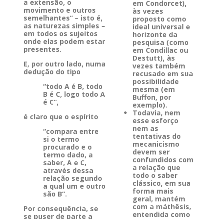
a extensão, o
em Condorcet),
movimento e outros
às vezes
semelhantes” – isto é,
proposto como
as naturezas simples –
ideal universal e
em todos os sujeitos
horizonte da
onde elas podem estar
pesquisa (como
presentes.
em Condillac ou
Destutt), às
E, por outro lado, numa
vezes também
dedução do tipo
recusado em sua
possibilidade
“todo A é B, todo
mesma (em
B é C, logo todo A
Buffon, por
é C”,
exemplo).
Todavia, nem
é claro que o espírito
esse esforço
nem as
“compara entre
tentativas do
si o termo
mecanicismo
procurado e o
devem ser
termo dado, a
confundidos com
saber, A e C,
a relação que
através dessa
todo o saber
relação segundo
clássico, em sua
a qual um e outro
forma mais
são B”.
geral, mantém
com a máthêsis,
Por consequência, se
entendida como
se puser de parte a