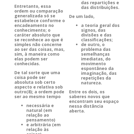
das repartições e
Entretanto, essa
das distribuições.
ordem ou comparação
generalizada só se
De um lado,
estabelece conforme o
encadeamento no
a teoria geral dos
conhecimento; o
signos, das
caráter absoluto que
divisões e das
se reconhece ao que é
classificações;
simples não concerne
de outro, o
ao ser das coisas, mas,
problema das
sim, à maneira como
semelhanças
elas podem ser
imediatas, do
conhecidas.
movimento
espontâneo da
De tal sorte que uma
imaginação, das
coisa pode ser
repetições da
absoluta sob certo
natureza.
aspecto e relativa sob
outro(8); a ordem pode
Entre os dois, os
ser ao mesmo tempo
saberes novos que
encontram seu espaço
necessária e
nessa distância
natural (em
aberta.
relação ao
pensamento)
e arbitrária (em
relação às