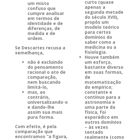
curto (quase
um misto
apenas a
confuso que
segunda metade
cumpre analisar
do século XVII),
em termos de
propôs um
identidade e de
modelo teórico
diferenças, de
para certos
medida e de
domínios do
ordem.
saber como a
medicina ou a
Se Descartes recusa a
fisiologia.
semelhança,
Houve também
não é excluindo
um esforço,
do pensamento
bastante diverso
racional o ato de
em suas formas,
comparação,
de
nem buscando
matematização
limitá-lo,
do empírico;
mas, ao
constante e
contrário,
contínuo para a
universalizando-o
astronomia e
e dando-lhe
uma parte da
assim sua mais
física, foi
pura forma.
esporádico em
outros domínios
Com efeito, é pela
– às vezes
comparação que
tentado
encontramos “a figura,
realmente (como