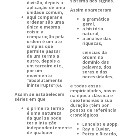
sistema dos signos.
divisão, depois a
aplicação de uma
Assim apareceram
unidade comum,
aqui comparar e
a gramática
ordenar são uma
geral,
única e mesma
a história
coisa: a
natural,
comparação pela
a análise das
ordem é um ato
riquezas,
simples que
permite passar
ciências da
de um termo a
ordem no
outro, depois a
domínio das
um terceiro etc.,
palavras, dos
por um
seres e das
movimento
necessidades;
“absolutamente
ininterrupto”(6).
e todas essas
empiricidades, novas
Assim se estabelecem
na época clássica e
séries em que
coextensivas à sua
duração (têm por
o primeiro termo
pontos de referência
é uma natureza
cronológicos
da qual se pode
ter a intuição
Lancelot e Bopp,
independentemente
Ray e Cuvier,
de qualquer
Petty e Ricardo,