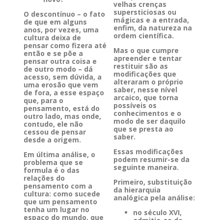
velhas crenças
supersticiosas ou
O descontínuo – o fato
mágicas e a entrada,
de que em alguns
enfim, da natureza na
anos, por vezes, uma
ordem científica.
cultura deixa de
pensar como fizera até
Mas o que cumpre
então e se põe a
apreender e tentar
pensar outra coisa e
restituir são as
de outro modo – dá
modificações que
acesso, sem dúvida, a
alteraram o próprio
uma erosão que vem
saber, nesse nível
de fora, a esse espaço
arcaico, que torna
que, para o
possíveis os
pensamento, está do
conhecimentos e o
outro lado, mas onde,
modo de ser daquilo
contudo, ele não
que se presta ao
cessou de pensar
saber.
desde a origem.
Essas modificações
Em última análise, o
podem resumir-se da
problema que se
seguinte maneira.
formula é o das
relações do
Primeiro, substituição
pensamento com a
da hierarquia
cultura: como sucede
analógica pela análise:
que um pensamento
tenha um lugar no
no século XVI,
espaço do mundo, que