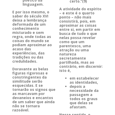
poético da
certo.”(9)
linguagem.
A atividade do espírito
E por isso mesmo, o
– e este é o quarto
saber do século XVI
ponto – não mais
deixa a lembrança
consistirá, pois, em
deformada de um
aproximar as coisas
conhecimento
entre si, em partir em
misturado e sem
busca de tudo o que
regra, onde todas as
nelas possa revelar
coisas do mundo se
como que um
podiam aproximar ao
parentesco, uma
acaso das
atração ou uma
experiências, das
natureza
tradições ou das
secretamente
credulidades.
partilhada, mas ao
contrário, em discernir:
Doravante as belas
isto é,
figuras rigorosas e
constringentes da
em estabelecer
similitude serão
as identidades,
esquecidas. E se
depois a
tornarão os signos que
necessidade da
as marcavam por
passagem a
devaneios e encantos
todos os graus
de um saber que ainda
que delas se
não se tornara
afastam.
razoável.
Nesse sentido, o