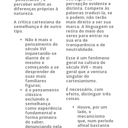
percepção evidente e
perceber enfim as
distinta. Compete às
diferenças próprias à
palavras traduzi-la, se
natureza.
o podem; não terão
A crítica cartesiana da
mais direito a ser sua
semelhança é de outro
marca. A linguagem se
tipo.
retira do meio dos
seres para entrar na
Não é mais o
sua era de
pensamento do
transparência e de
século XVI
neutralidade.
inquietando-se
diante de si
Esse é um fenômeno
mesmo e
geral na cultura do
começando a se
século XVII – mais
desprender de
geral que a ventura
suas mais
singular do
familiares
cartesianismo.
figuras;
É necessário, com
é o pensamento
efeito, distinguir três
clássico
coisas.
excluindo a
semelhança
Houve, por um
como experiência
lado, o
fundamental e
mecanicismo
forma primeira
que, num período
do saber,
afinal bastante
denunciando nela