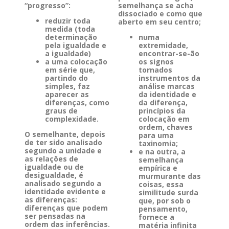
“progresso”:
semelhança se acha
dissociado e como que
reduzir toda
aberto em seu centro;
medida (toda
determinação
numa
pela igualdade e
extremidade,
a igualdade)
encontrar-se-ão
a uma colocação
os signos
em série que,
tornados
partindo do
instrumentos da
simples, faz
análise marcas
aparecer as
da identidade e
diferenças, como
da diferença,
graus de
princípios da
complexidade.
colocação em
ordem, chaves
O semelhante, depois
para uma
de ter sido analisado
taxinomia;
segundo a unidade e
e na outra, a
as relações de
semelhança
igualdade ou de
empírica e
desigualdade, é
murmurante das
analisado segundo a
coisas, essa
identidade evidente e
similitude surda
as diferenças:
que, por sob o
diferenças que podem
pensamento,
ser pensadas na
fornece a
ordem das inferências.
matéria infinita