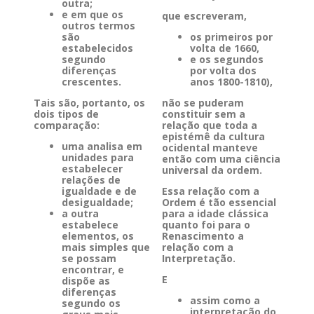
outra;
e em que os
que escreveram,
outros termos
são
os primeiros por
estabelecidos
volta de 1660,
segundo
e os segundos
diferenças
por volta dos
crescentes.
anos 1800-1810),
Tais são, portanto, os
não se puderam
dois tipos de
constituir sem a
comparação:
relação que toda a
epistémê da cultura
uma analisa em
ocidental manteve
unidades para
então com uma ciência
estabelecer
universal da ordem.
relações de
igualdade e de
Essa relação com a
desigualdade;
Ordem é tão essencial
a outra
para a idade clássica
estabelece
quanto foi para o
elementos, os
Renascimento a
mais simples que
relação com a
se possam
Interpretação.
encontrar, e
E
dispõe as
diferenças
assim como a
segundo os
interpretação do