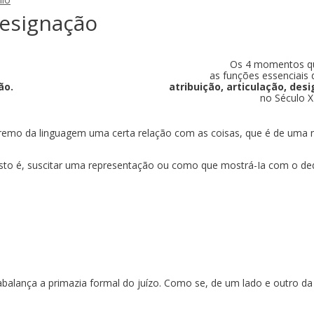
 designação
Os 4 momentos q
as funções essenciais
ão.
atribuição, articulação, des
no Século X
tremo da linguagem uma certa relação com as coisas, que é de uma n
to é, suscitar uma representação ou como que mostrá-Ia com o dedo,
abalança a primazia formal do juízo. Como se, de um lado e outro 