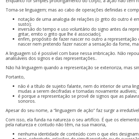
Enquanto for simples prolongamento do corpo, a ação não tem ne
Torna-se linguagem; mas ao cabo de operações definidas e comp
notação de uma analogia de relações (o grito do outro é e
susto);
inversão do tempo e uso voluntário do signo antes da repr
gritar, emito o grito que lhe é associado);
enfim, propósito de fazer nascer no outro a representação 
nascer nem pretendo fazer nascer a sensação da fome, mas
A linguagem só é possível com base nessa imbricação. Não repo
analisáveis dos signos e das representações..
Não há linguagem quando a representação se exterioriza, mas sim
Portanto,
não é a título de sujeito falante, nem do interior de uma 
mudas a serem decifradas e tornadas novamente audíveis;
é porque a representação se provê de signos que as palav
sonoros.
Apesar do seu nome, a “linguagem de ação” faz surgir a irredutív
Com isso, ela funda na natureza o seu artifício. É que os elemen
pela natureza e contudo não têm, na sua maioria,
nenhuma identidade de conteúdo com o que eles designam
mas, sobretudo, relações de simultaneidade ou de sucessã