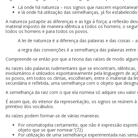
Lá onde há natureza – nos signos que nascem espontanea
e lá onde há utilização das semelhanças, já foi estabelecid
A natureza justapõe as diferenças e as liga à força; a reflexão d
material imposto de maneira idêntica a todos os homens; o segund
todos os homens e para todos os povos.
A lei de natureza é a diferença das palavras e das coisas – a
a regra das convenções é a semelhança das palavras entre si
Compreende-se então por que a teoria das raízes de modo algum 
As raizes são palavras rudimentares que se encontram, idênticas
involuntários e utilizados espontaneamente pela linguagem de açã
os povos, em todos os climas, escolheram, entre o material da 
secundária e refletida, uma semelhança com o objeto que designa
A semelhança da raiz com o que ela nomeia só adquire seu valor
É assim que, do interior da representação, os signos se reúnem 
primitivo dos vocábulos.
As raízes podem formar-se de várias maneiras.
Por onomatopéia certamente, que não é expressão espontân
objeto que se quer nomear.”(72)
Por utilização de uma semelhança experimentada nas sensaç