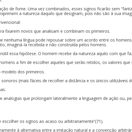
ão de fome. Uma vez combinados, esses signos ficarão sem “fantas
exprimem a natureza daquilo que designam, pois não são à sua ima
nvencional:
ara fixarem novos que analisam e combinam os primeiros.
va que nenhuma língua pode repousar sobre um acordo entre os homens
nto, imaginá-Ia recebida e não construída pelos homens.
inútil essa hipótese. O homem recebe da natureza aquilo com que faz
omens a fim de escolher aqueles que serão retidos, os valores que s
 modelo dos primeiros.
onoros (mais fáceis de recolher a distância e os únicos utilizáveis d
as.
 de analogias que prolongam lateralmente a linguagem de ação ou, pe
e escolher os signos ao acaso ou arbitrariamente”(71).
amente à alternativa entre a imitação natural e a convenção arbitrári