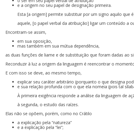
o ser em seu papel verbal de atribuição
e a origem no seu papel de designação primeira.
Esta [a origem] permite substituir por um signo aquilo que é
aquele, [o papel verbal da atribuição] ligar um conteúdo a o
Encontram-se assim,
em sua oposição,
mas também em sua mútua dependência,
as duas funções de liame e de substituição que foram dadas ao s
Reconduzir à luz a origem da linguagem é reencontrar o momento 
E com isso se deve, ao mesmo tempo,
explicar seu caráter arbitrário (porquanto o que designa p
e sua relação profunda com o que ela nomeia (pois tal sílab
À primeira exigência responde a análise da linguagem de aç
à segunda, o estudo das raízes.
Elas não se opõem, porém, como no Crátilo
a explicação pela “natureza”
e a explicação pela “lei”;