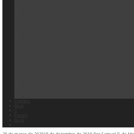
Contato
Blog
Forum
tp-01
29 de março de 2020
18 de dezembro de 2019
Por
Samuel R. de Me