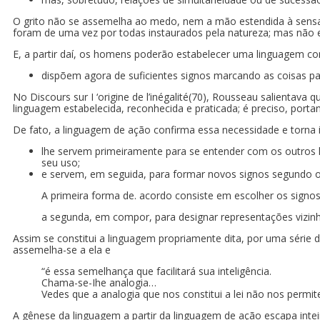
O grito não se assemelha ao medo, nem a mão estendida à sensaç
foram de uma vez por todas instaurados pela natureza; mas não 
E, a partir daí, os homens poderão estabelecer uma linguagem co
dispõem agora de suficientes signos marcando as coisas p
No Discours sur I ‘origine de l’inégalité(70), Rousseau salienta
linguagem estabelecida, reconhecida e praticada; é preciso, porta
De fato, a linguagem de ação confirma essa necessidade e torna 
lhe servem primeiramente para se entender com os outros h
seu uso;
e servem, em seguida, para formar novos signos segundo o
A primeira forma de. acordo consiste em escolher os signos s
a segunda, em compor, para designar representações vizinh
Assim se constitui a linguagem propriamente dita, por uma série
assemelha-se a ela e
“é essa semelhança que facilitará sua inteligência.
Chama-se-Ihe analogia…
Vedes que a analogia que nos constitui a lei não nos permit
A gênese da linguagem a partir da linguagem de ação escapa inteir