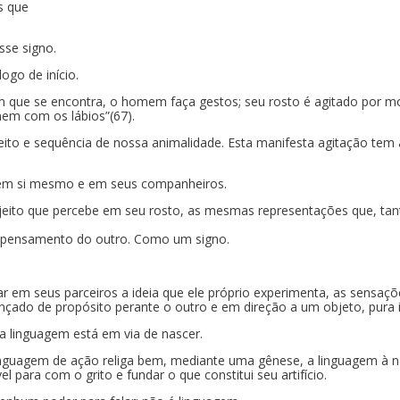
s que
sse signo.
ogo de início.
m que se encontra, o homem faça gestos; seu rosto é agitado por mo
nem com os lábios”(67).
 e sequência de nossa animalidade. Esta manifesta agitação tem a s
a em si mesmo e em seus companheiros.
ejeito que percebe em seu rosto, as mesmas representações que, tan
o pensamento do outro. Como um signo.
tar em seus parceiros a ideia que ele próprio experimenta, as sensaç
lançado de propósito perante o outro e em direção a um objeto, pura i
 linguagem está em via de nascer.
 linguagem de ação religa bem, mediante uma gênese, a linguagem à n
l para com o grito e fundar o que constitui seu artifício.