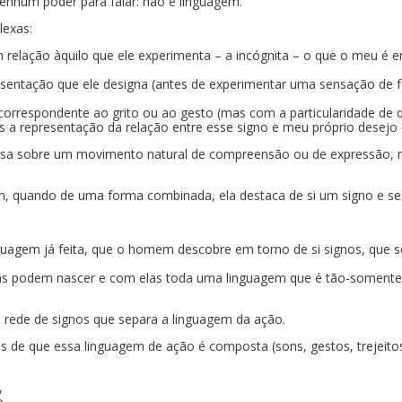
nhum poder para falar: não é linguagem.
lexas:
m relação àquilo que ele experimenta – a incógnita – o que o meu é
esentação que ele designa (antes de experimentar uma sensação de 
correspondente ao grito ou ao gesto (mas com a particularidade de 
 a representação da relação entre esse signo e meu próprio desejo
usa sobre um movimento natural de compreensão ou de expressão, ma
, quando de uma forma combinada, ela destaca de si um signo e se f
linguagem já feita, que o homem descobre em torno de si signos, que 
ras podem nascer e com elas toda uma linguagem que é tão-somente a
el rede de signos que separa a linguagem da ação.
tos de que essa linguagem de ação é composta (sons, gestos, trejei
,
o.