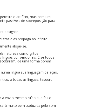
 permite o artifício, mas com um
ente passíveis de sobreposição para
pre designar;
utras e as propaga ao infinito.
amente alojar-se.
ela natureza como gritos
 línguas convencionais. E se todos
descobriram, de uma forma porém
 numa língua sua linguagem de ação.
tico, a todas as línguas, tesouro
m a voz o mesmo ruído que faz o
, será muito bem traduzida pelo som