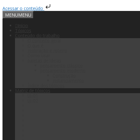
Acessar o conteúdo
MENU
MENU
Início
Tópicos
Conteúdo do trabalho
O conceito geral
O que é
Inspiração e roteiro
Como usar
paletas de ideias
pensamento clássico
pensamento moderno
Construção
Instanciamento
Índice dos tópicos
Matriz de tópicos
tp-01
tp-02