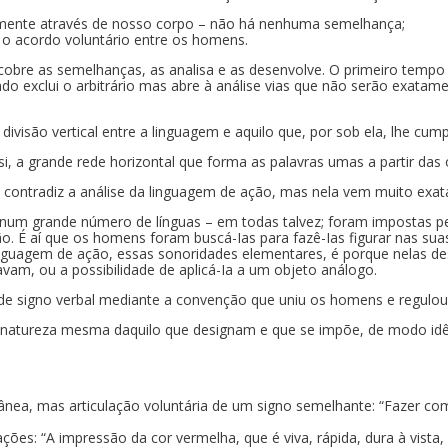
mente através de nosso corpo – não há nenhuma semelhança;
o o acordo voluntário entre os homens.
escobre as semelhanças, as analisa e as desenvolve. O primeiro tempo
o exclui o arbitrário mas abre à análise vias que não serão exatam
 divisão vertical entre a linguagem e aquilo que, por sob ela, lhe cum
, a grande rede horizontal que forma as palavras umas a partir das o
contradiz a análise da linguagem de ação, mas nela vem muito exat
, num grande número de línguas – em todas talvez; foram impostas p
o. É aí que os homens foram buscá-Ias para fazê-Ias figurar nas suas
linguagem de ação, essas sonoridades elementares, é porque nelas 
vam, ou a possibilidade de aplicá-Ia a um objeto análogo.
 de signo verbal mediante a convenção que uniu os homens e regulou
à natureza mesma daquilo que designam e que se impõe, de modo idên
ea, mas articulação voluntária de um signo semelhante: “Fazer co
ões: “A impressão da cor vermelha, que é viva, rápida, dura à vista