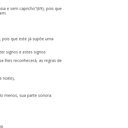
ia e sem capricho”(69), pois que
gem.
, pois que este já supõe uma
er signos e estes signos
e lhes reconhecerá, as regras de
e noite),
lo menos, sua parte sonora:
a.