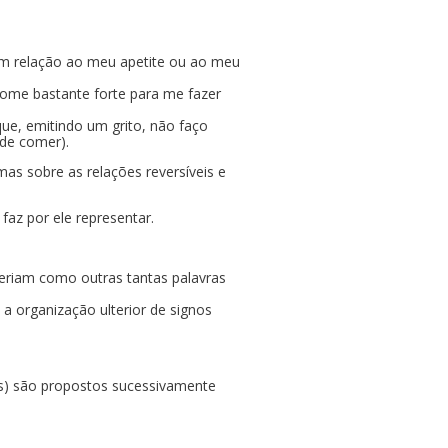
 em relação ao meu apetite ou ao meu
fome bastante forte para me fazer
que, emitindo um grito, não faço
 de comer).
s sobre as relações reversíveis e
az por ele representar.
seriam como outras tantas palavras
 organização ulterior de signos
tos) são propostos sucessivamente