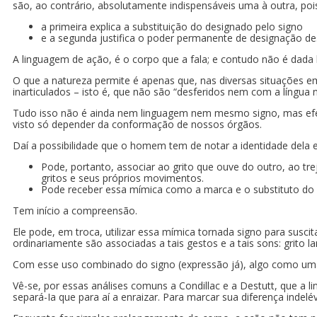
são, ao contrário, absolutamente indispensáveis uma à outra, poi
a primeira explica a substituição do designado pelo signo
e a segunda justifica o poder permanente de designação de
A linguagem de ação, é o corpo que a fala; e contudo não é dada l
O que a natureza permite é apenas que, nas diversas situações e
inarticulados – isto é, que não são “desferidos nem com a língua 
Tudo isso não é ainda nem linguagem nem mesmo signo, mas efeito
visto só depender da conformação de nossos órgãos.
Daí a possibilidade que o homem tem de notar a identidade del
Pode, portanto, associar ao grito que ouve do outro, ao tr
gritos e seus próprios movimentos.
Pode receber essa mímica como a marca e o substituto d
Tem início a compreensão.
Ele pode, em troca, utilizar essa mímica tornada signo para susci
ordinariamente são associadas a tais gestos e a tais sons: grito 
Com esse uso combinado do signo (expressão já), algo como uma
Vê-se, por essas análises comuns a Condillac e a Destutt, que a
separá-Ia que para aí a enraizar. Para marcar sua diferença indeléve