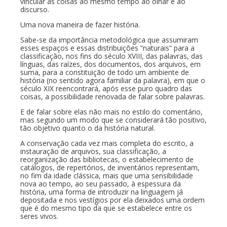
vincular as coisas ao mesmo tempo ao olhar e ao
discurso.
Uma nova maneira de fazer história.
Sabe-se da importância metodológica que assumiram
esses espaços e essas distribuições “naturais” para a
classificação, nos fins do século XVIII, das palavras, das
línguas, das raízes, dos documentos, dos arquivos, em
suma, para a constituição de todo um ambiente de
história (no sentido agora familiar da palavra), em que o
século XIX reencontrará, após esse puro quadro das
coisas, a possibilidade renovada de falar sobre palavras.
E de falar sobre elas não mais no estilo do comentário,
mas segundo um modo que se considerará tão positivo,
tão objetivo quanto o da história natural.
A conservação cada vez mais completa do escrito, a
instauração de arquivos, sua classificação, a
reorganização das bibliotecas, o estabelecimento de
catálogos, de repertórios, de inventários representam,
no fim da idade clássica, mais que uma sensibilidade
nova ao tempo, ao seu passado, à espessura da
história, uma forma de introduzir na linguagem já
depositada e nos vestígios por ela deixados uma ordem
que é do mesmo tipo da que se estabelece entre os
seres vivos.