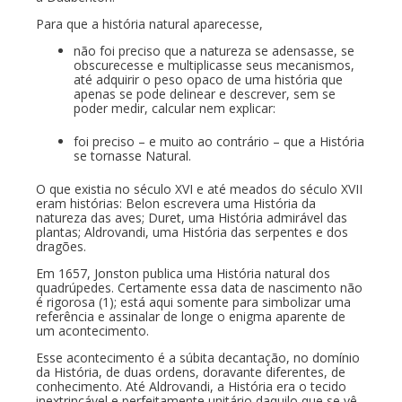
Para que a história natural aparecesse,
não foi preciso que a natureza se adensasse, se
obscurecesse e multiplicasse seus mecanismos,
até adquirir o peso opaco de uma história que
apenas se pode delinear e descrever, sem se
poder medir, calcular nem explicar:
foi preciso – e muito ao contrário – que a História
se tornasse Natural.
O que existia no século XVI e até meados do século XVII
eram histórias: Belon escrevera uma História da
natureza das aves; Duret, uma História admirável das
plantas; Aldrovandi, uma História das serpentes e dos
dragões.
Em 1657, Jonston publica uma História natural dos
quadrúpedes. Certamente essa data de nascimento não
é rigorosa (1); está aqui somente para simbolizar uma
referência e assinalar de longe o enigma aparente de
um acontecimento.
Esse acontecimento é a súbita decantação, no domínio
da História, de duas ordens, doravante diferentes, de
conhecimento. Até Aldrovandi, a História era o tecido
inextrincável e perfeitamente unitário daquilo que se vê