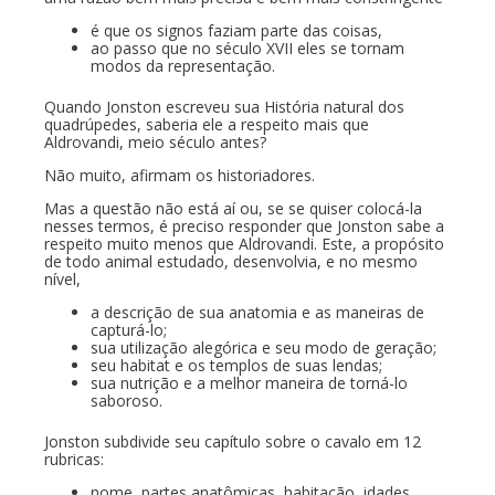
é que os signos faziam parte das coisas,
ao passo que no século XVII eles se tornam
modos da representação.
Quando Jonston escreveu sua História natural dos
quadrúpedes, saberia ele a respeito mais que
Aldrovandi, meio século antes?
Não muito, afirmam os historiadores.
Mas a questão não está aí ou, se se quiser colocá-la
nesses termos, é preciso responder que Jonston sabe a
respeito muito menos que Aldrovandi. Este, a propósito
de todo animal estudado, desenvolvia, e no mesmo
nível,
a descrição de sua anatomia e as maneiras de
capturá-lo;
sua utilização alegórica e seu modo de geração;
seu habitat e os templos de suas lendas;
sua nutrição e a melhor maneira de torná-lo
saboroso.
Jonston subdivide seu capítulo sobre o cavalo em 12
rubricas:
nome, partes anatômicas, habitação, idades,