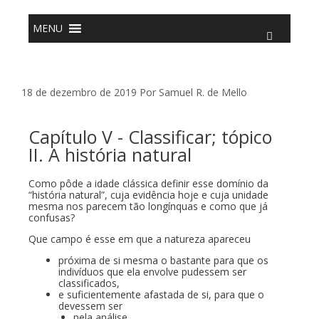
o
conteúdo
MENU
18 de dezembro de 2019
Por
Samuel R. de Mello
Capítulo V - Classificar; tópico
II. A história natural
Como pôde a idade clássica definir esse domínio da
“história natural”, cuja evidência hoje e cuja unidade
mesma nos parecem tão longínquas e como que já
confusas?
Que campo é esse em que a natureza apareceu
próxima de si mesma o bastante para que os
indivíduos que ela envolve pudessem ser
classificados,
e suficientemente afastada de si, para que o
devessem ser
pela análise