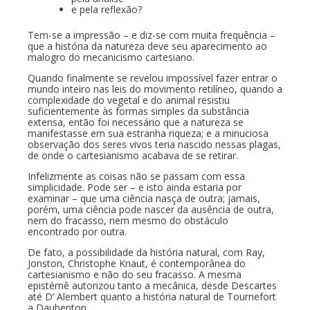
e pela reflexão?
Tem-se a impressão – e diz-se com muita frequência –
que a história da natureza deve seu aparecimento ao
malogro do mecanicismo cartesiano.
Quando finalmente se revelou impossível fazer entrar o
mundo inteiro nas leis do movimento retilíneo, quando a
complexidade do vegetal e do animal resistiu
suficientemente às formas simples da substância
extensa, então foi necessário que a natureza se
manifestasse em sua estranha riqueza; e a minuciosa
observação dos seres vivos teria nascido nessas plagas,
de onde o cartesianismo acabava de se retirar.
Infelizmente as coisas não se passam com essa
simplicidade. Pode ser – e isto ainda estaria por
examinar – que uma ciência nasça de outra; jamais,
porém, uma ciência pode nascer da ausência de outra,
nem do fracasso, nem mesmo do obstáculo
encontrado por outra.
De fato, a possibilidade da história natural, com Ray,
Jonston, Christophe Knaut, é contemporânea do
cartesianismo e não do seu fracasso. A mesma
epistémê autorizou tanto a mecânica, desde Descartes
até D’ Alembert quanto a história natural de Tournefort
a Daubenton.