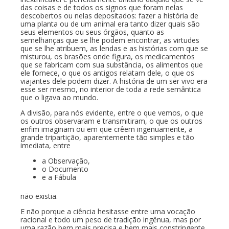
das coisas e de todos os signos que foram nelas
descobertos ou nelas depositados: fazer a história de
uma planta ou de um animal era tanto dizer quais são
seus elementos ou seus órgãos, quanto as
semelhanças que se lhe podem encontrar, as virtudes
que se lhe atribuem, as lendas e as histórias com que se
misturou, os brasões onde figura, os medicamentos
que se fabricam com sua substância, os alimentos que
ele fornece, o que os antigos relatam dele, o que os
viajantes dele podem dizer. A história de um ser vivo era
esse ser mesmo, no interior de toda a rede semântica
que o ligava ao mundo.
A divisão, para nós evidente, entre o que vemos, o que
os outros observaram e transmitiram, o que os outros
enfim imaginam ou em que crêem ingenuamente, a
grande tripartição, aparentemente tão simples e tão
imediata, entre
a Observação,
o Documento
e a Fábula
não existia.
E não porque a ciência hesitasse entre uma vocação
racional e todo um peso de tradição ingênua, mas por
uma razão bem mais precisa e bem mais constringente