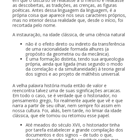
em que o discurso se relatasse a si mesmo e relatasse
as descobertas, as tradições, as crenças, as figuras
poéticas. Antes dessa linguagem da linguagem, é a
própria coisa que aparece nos seus caracteres próprios,
mas no interior dessa realidade que, desde o início, foi
recortada pelo nome.
A instauração, na idade clássica, de uma ciência natural
não é o efeito direto ou indireto da transferência
de uma racionalidade formada alhures (a
propósito da geometria ou da mecânica).
É uma formação distinta, tendo sua arqueologia
própria, ainda que ligada (mas segundo o modo
da correlação e da simultaneidade) à teoria geral
dos signos e ao projeto de máthêsis universal.
A velha palavra história muda então de valor e
reencontra talvez uma de suas significações arcaicas.
Em todo o caso, se é verdade que o historiador, no
pensamento grego, foi realmente aquele que vê e que
narra a partir de seu olhar, nem sempre foi assim em
nossa cultura. Foi, aliás, bem tarde, no limiar da idade
clássica, que ele tomou ou retomou esse papel.
Até meados do século XVII, o historiador tinha
por tarefa estabelecer a grande compilação dos
documentos e dos signos – de tudo o que,
através do mundo, podia constituir como que