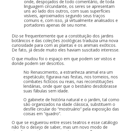
onde, despojados de todo comentário, de toda
linguagem circundante, os seres se apresentam
uns ao lado dos outros, com suas superfícies
visíveis, aproximados segundo seus traços
comuns e, com isso, já virtualmente analisados e
portadores apenas de seu nome.
Diz-se frequentemente que a constituição dos jardins
botânicos e das coleções zoológicas traduzia uma nova
curiosidade para com as plantas e os animais exóticos.
De fato, já desde muito eles haviam suscitado interesse.
O que mudou foi o espaço em que podem ser vistos e
donde podem ser descritos.
No Renascimento, a estranheza animal era um
espetáculo; figurava nas festas, nos torneios, nos
combates fictícios ou reais, nas reconstituições
lendárias, onde quer que o bestiário desdobrasse
suas fábulas sem idade.
O gabinete de história natural e o jardim, tal como
são organizados na idade clássica, substituem o
desfile circular do “mostruário” pela exposição das
coisas em “quadro”.
O que se esgueirou entre esses teatros e esse catálogo
não foi o desejo de saber, mas um novo modo de