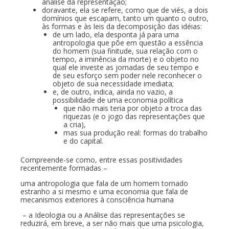
análise da representação;
doravante, ela se refere, como que de viés, a dois
domínios que escapam, tanto um quanto o outro,
às formas e às leis da decomposição das idéias:
de um lado, ela desponta já para uma
antropologia que põe em questão a essência
do homem (sua finitude, sua relação com o
tempo, a iminência da morte) e o objeto no
qual ele investe as jornadas de seu tempo e
de seu esforço sem poder nele reconhecer o
objeto de sua necessidade imediata;
e, de outro, indica, ainda no vazio, a
possibilidade de uma economia política
que não mais teria por objeto a troca das
riquezas (e o jogo das representações que
a cria),
mas sua produção real: formas do trabalho
e do capital.
Compreende-se como, entre essas positividades
recentemente formadas –
uma antropologia que fala de um homem tornado
estranho a si mesmo e uma economia que fala de
mecanismos exteriores à consciência humana
– a Ideologia ou a Análise das representações se
reduzirá, em breve, a ser não mais que uma psicologia,