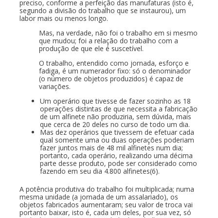
preciso, conforme a perfeição das manufaturas (isto é,
segundo a divisão do trabalho que se instaurou), um
labor mais ou menos longo.
Mas, na verdade, não foi o trabalho em si mesmo
que mudou; foi a relação do trabalho com a
produção de que ele é suscetível.
O trabalho, entendido como jornada, esforço e
fadiga, é um numerador fixo: só o denominador
(o número de objetos produzidos) é capaz de
variações.
Um operário que tivesse de fazer sozinho as 18
operações distintas de que necessita a fabricação
de um alfinete não produziria, sem dúvida, mais
que cerca de 20 deles no curso de todo um dia.
Mas dez operários que tivessem de efetuar cada
qual somente uma ou duas operações poderiam
fazer juntos mais de 48 mil alfinetes num dia;
portanto, cada operário, realizando uma décima
parte desse produto, pode ser considerado como
fazendo em seu dia 4.800 alfinetes(6).
A potência produtiva do trabalho foi multiplicada; numa
mesma unidade (a jornada de um assalariado), os
objetos fabricados aumentaram; seu valor de troca vai
portanto baixar, isto é, cada um deles, por sua vez, só