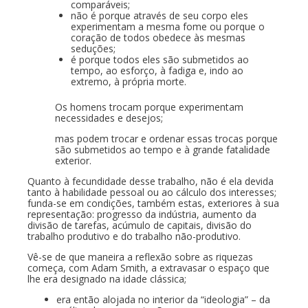
comparáveis;
não é porque através de seu corpo eles
experimentam a mesma fome ou porque o
coração de todos obedece às mesmas
seduções;
é porque todos eles são submetidos ao
tempo, ao esforço, à fadiga e, indo ao
extremo, à própria morte.
Os homens trocam porque experimentam
necessidades e desejos;
mas podem trocar e ordenar essas trocas porque
são submetidos ao tempo e à grande fatalidade
exterior.
Quanto à fecundidade desse trabalho, não é ela devida
tanto à habilidade pessoal ou ao cálculo dos interesses;
funda-se em condições, também estas, exteriores à sua
representação: progresso da indústria, aumento da
divisão de tarefas, acúmulo de capitais, divisão do
trabalho produtivo e do trabalho não-produtivo.
Vê-se de que maneira a reflexão sobre as riquezas
começa, com Adam Smith, a extravasar o espaço que
lhe era designado na idade clássica;
era então alojada no interior da “ideologia” – da