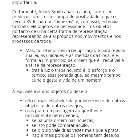
importância.
Certamente, Adam Smith analisa ainda, como seus
predecessores, esse campo de positividade a que o
século XVIII chamou “riquezas”; e, com isso, entendia
também ele objetos de necessidade – os objetos
portanto de uma certa forma de representação –
representando-se a si próprios nos movimentos e nos
processos da troca.
Mas, no interior dessa reduplicação e para regular
sua lei, as unidades e as medidas da troca, ele
formula um princípio de ordem que é irredutível à
análise da representação:
traz à luz o trabalho, isto é, o esforço e o
tempo, essa jornada que, ao mesmo tempo
talha e gasta a vida de um homem.
A equivalência dos objetos do desejo
não é mais estabelecida por intermédio de outros
objetos e de outros desejos,
mas por uma passagem ao que lhes é
radicalmente heterogêneo;
se há uma ordem nas riquezas,
se isto pode comprar aquilo,
se o ouro vale duas vezes mais que a prata,
não é mais porque os homens têm desejos