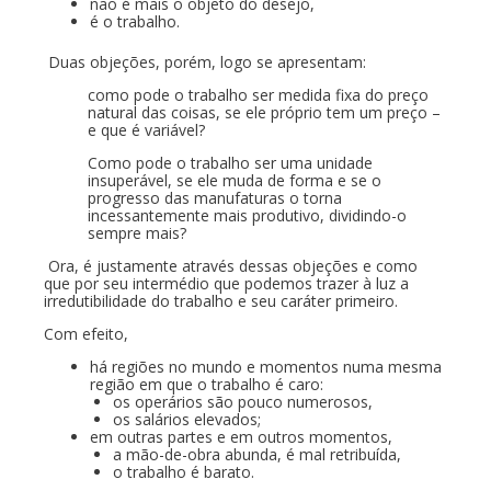
não é mais o objeto do desejo,
é o trabalho.
Duas objeções, porém, logo se apresentam:
como pode o trabalho ser medida fixa do preço
natural das coisas, se ele próprio tem um preço –
e que é variável?
Como pode o trabalho ser uma unidade
insuperável, se ele muda de forma e se o
progresso das manufaturas o torna
incessantemente mais produtivo, dividindo-o
sempre mais?
Ora, é justamente através dessas objeções e como
que por seu intermédio que podemos trazer à luz a
irredutibilidade do trabalho e seu caráter primeiro.
Com efeito,
há regiões no mundo e momentos numa mesma
região em que o trabalho é caro:
os operários são pouco numerosos,
os salários elevados;
em outras partes e em outros momentos,
a mão-de-obra abunda, é mal retribuída,
o trabalho é barato.