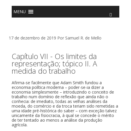
o
conteúdo
MENU
17 de dezembro de 2019
Por
Samuel R. de Mello
Capítulo VII - Os limites da
representação; tópico II. A
medida do trabalho
Afirma-se facilmente que Adam Smith fundou a
economia política moderna – poder-se-ia dizer a
economia simplesmente – introduzindo o conceito de
trabalho num domínio de reflexão que ainda não o
conhecia: de imediato, todas as velhas análises da
moeda, do comércio e da troca teriam sido remetidas a
uma idade pré-histórica do saber – com exceção talvez
unicamente da fisiocracia, à qual se concede o mérito
de ter tentado ao menos a análise da produção
agrícola.