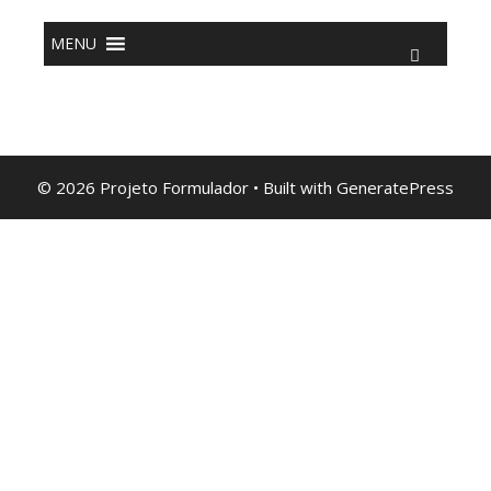
o
conteúdo
MENU
© 2026 Projeto Formulador
• Built with
GeneratePress