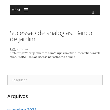
o
conteúdo
MENU
Sucessão de analogias: Banco
de jardim
ARVE
error: <a
href="https://nextgenthemes.com/plugins/arve/documentation/install
ation/">ARVE Pro</a> license not activated or valid
Arquivos
setembro 2025