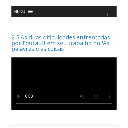
o
conteúdo
MENU
2.5 As duas dificuldades enfrentadas
por Foucault em seu trabalho no 'As
palavras e as coisas'