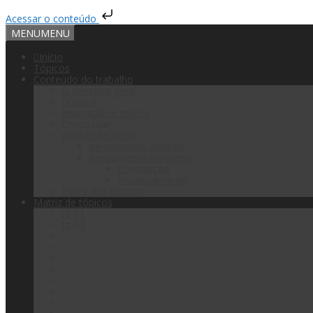
Acessar o conteúdo
MENU
MENU
Início
Tópicos
Conteúdo do trabalho
O conceito geral
O que é
Inspiração e roteiro
Como usar
paletas de ideias
pensamento clássico
pensamento moderno
Construção
Instanciamento
Índice dos tópicos
Matriz de tópicos
tp-01
tp-02