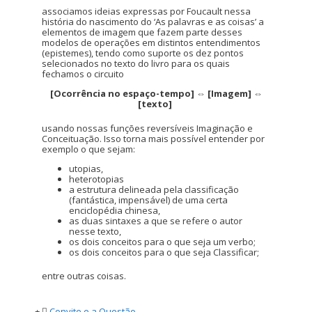
associamos ideias expressas por Foucault nessa
história do nascimento do ‘As palavras e as coisas’ a
elementos de imagem que fazem parte desses
modelos de operações em distintos entendimentos
(epistemes), tendo como suporte os dez pontos
selecionados no texto do livro para os quais
fechamos o circuito
[Ocorrência no espaço-tempo] ⇔ [Imagem] ⇔
[texto]
usando nossas funções reversíveis Imaginação e
Conceituação. Isso torna mais possível entender por
exemplo o que sejam:
utopias,
heterotopias
a estrutura delineada pela classificação
(fantástica, impensável) de uma certa
enciclopédia chinesa,
as duas sintaxes a que se refere o autor
nesse texto,
os dois conceitos para o que seja um verbo;
os dois conceitos para o que seja Classificar;
entre outras coisas.
Convite e a Questão