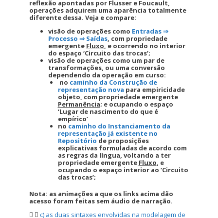
reflexão apontadas por Flusser e Foucault,
operações adquirem uma aparência totalmente
diferente dessa. Veja e compare:
visão de operações como
Entradas ⇒
Processo ⇒ Saídas
, com propriedade
emergente
Fluxo
, e ocorrendo no interior
do espaço ‘Circuito das trocas’;
visão de operações como um par de
transformações, ou uma conversão
dependendo da operação em curso:
no
caminho da Construção de
representação nova
para empiricidade
objeto, com propriedade emergente
Permanência
; e ocupando o espaço
‘Lugar de nascimento do que é
empírico’
no
caminho do Instanciamento da
representação já existente no
Repositório
de proposições
explicativas formuladas de acordo com
as regras da língua, voltando a ter
propriedade emergente
Fluxo
, e
ocupando o espaço interior ao ‘Circuito
das trocas’;
Nota: as animações a que os links acima dão
acesso foram feitas sem áudio de narração.
c) as duas sintaxes envolvidas na modelagem de