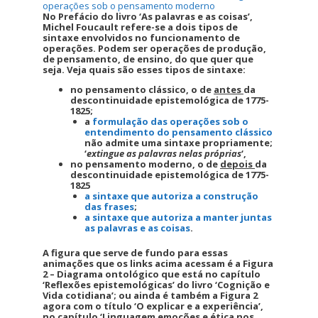
operações sob o pensamento moderno
No Prefácio do livro ‘As palavras e as coisas’,
Michel Foucault refere-se a dois tipos de
sintaxe envolvidos no funcionamento de
operações. Podem ser operações de produção,
de pensamento, de ensino, do que quer que
seja. Veja quais são esses tipos de sintaxe:
no pensamento clássico, o de
antes
da
descontinuidade epistemológica de 1775-
1825;
a
formulação das operações sob o
entendimento do pensamento clássico
não admite uma sintaxe propriamente;
‘
extingue as palavras nelas próprias
‘,
no pensamento moderno, o de
depois
da
descontinuidade epistemológica de 1775-
1825
a sintaxe que autoriza a construção
das frases
;
a sintaxe que autoriza a manter juntas
as palavras e as coisas
.
A figura que serve de fundo para essas
animações que os links acima acessam é a Figura
2 – Diagrama ontológico que está no capítulo
‘Reflexões epistemológicas’ do livro ‘Cognição e
Vida cotidiana’; ou ainda é também a Figura 2
agora com o título ‘O explicar e a experiência’,
no capítulo ‘Linguagem emoções e ética nos