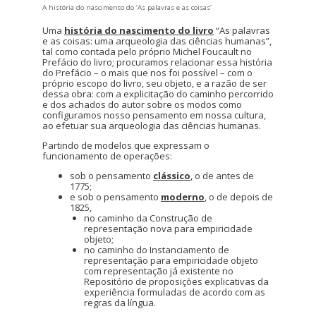
A história do nascimento do ‘As palavras e as coisas’
Uma
história do nascimento do livro
“As palavras
e as coisas: uma arqueologia das ciências humanas”,
tal como contada pelo próprio Michel Foucault no
Prefácio do livro; procuramos relacionar essa história
do Prefácio – o mais que nos foi possível – com o
próprio escopo do livro, seu objeto, e a razão de ser
dessa obra: com a explicitação do caminho percorrido
e dos achados do autor sobre os modos como
configuramos nosso pensamento em nossa cultura,
ao efetuar sua arqueologia das ciências humanas.
Partindo de modelos que expressam o
funcionamento de operações:
sob o pensamento
clássico
, o de antes de
1775;
e sob o pensamento
moderno
, o de depois de
1825,
no caminho da Construção de
representação nova para empiricidade
objeto;
no caminho do Instanciamento de
representação para empiricidade objeto
com representação já existente no
Repositório de proposições explicativas da
experiência formuladas de acordo com as
regras da língua.