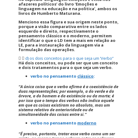
afazeres políticos’ do livro ‘Emoções e
linguagem na educação e na politica’, ambos os
livros de Humberto Maturana.
Menciono essa figura e sua origem neste ponto,
porque a visão comparativa entre os lados
esquerdo e direito, respectivamente o
pensamento clássico e o moderno, permitem
identificar o que o LD tem a mais em relação ao
LE, para a instauração da linguagem via a
formulação das operações.
d) os dois conceitos para o que seja um ‘Verbo”
Há dois conceitos, ou pode ser que um conceito
e dois tratamentos para o que seja um verbo.
verbo no pensamento
clássico
:
“A única coisa que o verbo afirma é a coexistência de
duas representações; por exemplo, a do verde e da
árvore, a do homem e da existência ou da morte; é
por isso que o tempo dos verbos não indica aquele
em que as coisas existiram no absoluto, mas um
sistema relativo de anterioridade ou de
simultaneidade das coisas entre si.”
verbo no pensamento
moderno
“É preciso, portanto, tratar esse verbo como um ser