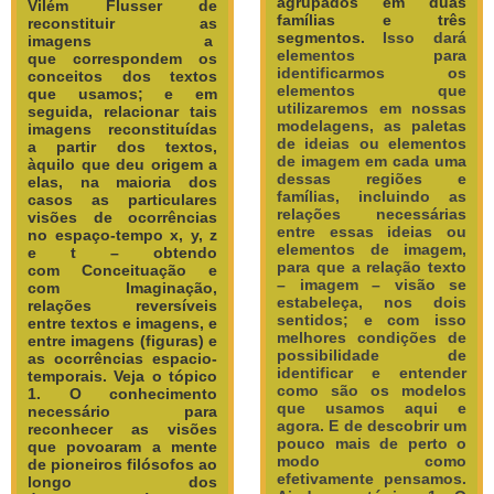
agrupados em duas
Vilém Flusser de
famílias e três
reconstituir as
segmentos.
Isso dará
imagens a
elementos para
que correspondem os
identificarmos os
conceitos dos textos
elementos que
que usamos; e em
utilizaremos em nossas
seguida, relacionar tais
modelagens, as paletas
imagens reconstituídas
de ideias ou elementos
a partir dos textos,
de imagem em cada uma
àquilo que deu origem a
dessas regiões e
elas, na maioria dos
famílias, incluindo as
casos as particulares
relações necessárias
visões de ocorrências
entre essas ideias ou
no espaço-tempo x, y, z
elementos de imagem,
e t – obtendo
para que a relação texto
com
Conceituação e
– imagem – visão se
com
Imaginação,
estabeleça, nos dois
relações reversíveis
sentidos; e com isso
entre textos e imagens, e
melhores condições de
entre imagens (figuras) e
possibilidade de
as ocorrências espacio-
identificar e entender
temporais.
Veja o tópico
como são os modelos
1. O conhecimento
que usamos aqui e
necessário para
agora. E de descobrir um
reconhecer as visões
pouco mais de perto o
que povoaram a mente
modo como
de pioneiros filósofos ao
efetivamente pensamos.
longo dos