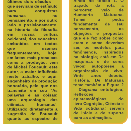
Ainda no tópico 1. O
últimos
dois
séculos –
traçado da rota a
que serviram de estímulo
percorrer, veio de
para conquistas
Humberto Maturana.
humanas no
Tomei a pedra
pensamento, e por outro
fundamental de seu
lado o posicionamento,
pensamento, as
na história da filosofia
objeções e propostas
em nossa cultura
que ele fez sobre como
ocidental, dos conceitos
eram e como deveriam
embutidos em textos
ser, os modelos para
que usamos
fenômenos, inspirados
frequentemente, hoje,
na biologia; está em De
em áreas mais prosaicas
máquinas e de seres
como a produção, vem
vivos: autopoiese, a
de Michel Foucault, este
organização do vivo;
autor, a maior influência
Vinte anos depois;
neste trabalho, e aqui,
História. De Maturana
engenheiro de produção
tomo também a Figura 2
honorário, pelo que nos
– Diagrama ontológico;
transmite em seu ‘As
Reflexões
palavras e as coisas:
epistemológicas, do
uma arqueologia das
livro Cognição, Ciência e
ciências humanas’.
Vida cotidiana; servem
Utilizando diretamente a
de inicio e de suporte
sugestão de Foucault
para as animações.
quanto ao espectro de