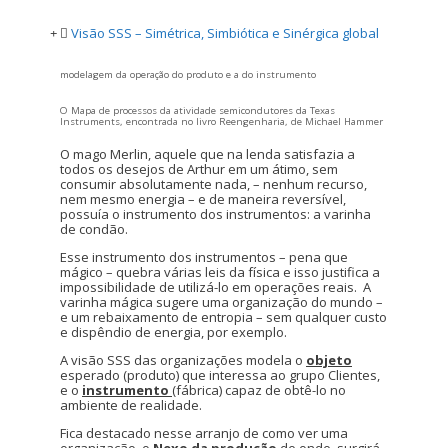
Visão SSS – Simétrica, Simbiótica e Sinérgica global
modelagem da operação do produto e a do instrumento
O Mapa de processos da atividade semicondutores da Texas
Instruments, encontrada no livro Reengenharia, de Michael Hammer
O mago Merlin, aquele que na lenda satisfazia a
todos os desejos de Arthur em um átimo, sem
consumir absolutamente nada, – nenhum recurso,
nem mesmo energia – e de maneira reversível,
possuía o instrumento dos instrumentos: a varinha
de condão.
Esse instrumento dos instrumentos – pena que
mágico – quebra várias leis da física e isso justifica a
impossibilidade de utilizá-lo em operações reais. A
varinha mágica sugere uma organização do mundo –
e um rebaixamento de entropia – sem qualquer custo
e dispêndio de energia, por exemplo.
A visão SSS das organizações modela o
objeto
esperado (produto) que interessa ao grupo Clientes,
e o
instrumento
(fábrica) capaz de obtê-lo no
ambiente de realidade.
Fica destacado nesse arranjo de como ver uma