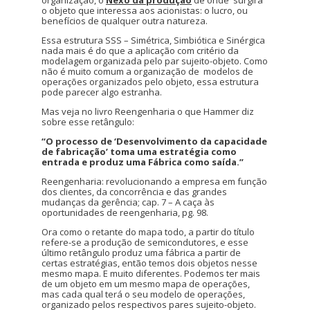
organização, o
Nexo da produção
de onde surgirá
o objeto que interessa aos acionistas: o lucro, ou
benefícios de qualquer outra natureza.
Essa estrutura SSS – Simétrica, Simbiótica e Sinérgica
nada mais é do que a aplicação com critério da
modelagem organizada pelo par sujeito-objeto. Como
não é muito comum a organização de modelos de
operações organizados pelo objeto, essa estrutura
pode parecer algo estranha.
Mas veja no livro Reengenharia o que Hammer diz
sobre esse retângulo:
“O processo de ‘Desenvolvimento da capacidade
de fabricação’ toma uma estratégia como
entrada e produz uma Fábrica como saída.”
Reengenharia: revolucionando a empresa em função
dos clientes, da concorrência e das grandes
mudanças da gerência; cap. 7 – A caça às
oportunidades de reengenharia, pg. 98.
Ora como o retante do mapa todo, a partir do título
refere-se a produção de semicondutores, e esse
último retângulo produz uma fábrica a partir de
certas estratégias, então temos dois objetos nesse
mesmo mapa. E muito diferentes. Podemos ter mais
de um objeto em um mesmo mapa de operações,
mas cada qual terá o seu modelo de operações,
organizado pelos respectivos pares sujeito-objeto.