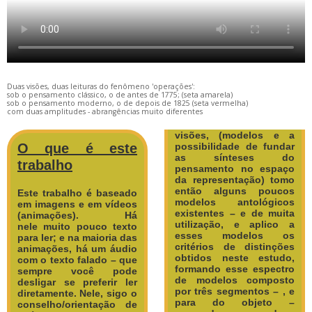
Duas visões, duas leituras do fenômeno 'operações':
sob o pensamento clássico, o de antes de 1775; (seta amarela)
sob o pensamento moderno, o de depois de 1825 (seta vermelha)
com duas amplitudes - abrangências muito diferentes
visões, (modelos e a
O que é este
possibilidade de fundar
as sínteses do
trabalho
pensamento no espaço
da representação) tomo
então alguns poucos
Este trabalho é baseado
modelos antológicos
em imagens e em vídeos
existentes – e de muita
(animações). Há
utilização, e aplico a
nele muito pouco texto
esses modelos os
para ler; e na maioria das
critérios de distinções
animações, há um áudio
obtidos neste estudo,
com o texto falado – que
formando esse espectro
sempre você pode
de modelos composto
desligar se preferir ler
por três segmentos – , e
diretamente.
Nele, sigo o
para do objeto –
conselho/orientação de