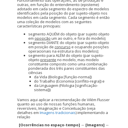
Funcionamento das operações, as de produção e
outras, em função do entendimento (episteme)
adotado em cada segmento do espectro de modelos
identificados pela posição do par sujeito-objeto nos
modelos em cada segmento. Cada segmento é então
uma coleção de modelos com as seguintes
características principais:
segmento AQUÉM do objeto (par sujeito objeto
em
oposição
um ao outro, e fora do modelo);
segmento DIANTE do objeto (par sujeito-objeto
em posição de
concurso
e ocupando posições
operacionais na estrutura dos modelos);
segmento para ALÉM do objeto (par sujeito-
objeto
presente
no modelo, mas modelo
constituinte composto como uma combinação
ponderada dos três pares constituintes das
ciências
da Vida (Biologia [função-norma])
do Trabalho (Economia [conflito-regra]) e
da Linguagem (Filologia [significação-
sistema]))
Vamos aqui aplicar a recomendação de Vilém Flusser
quanto ao uso de nossas funções humanas,
reversíveis, Imaginação e Conceituação (veja
detalhes em
Imagens tradicionais
) implementando a
relação
[Ocorrências no espaço-tempo] ⇔ [Imagens] ⇔