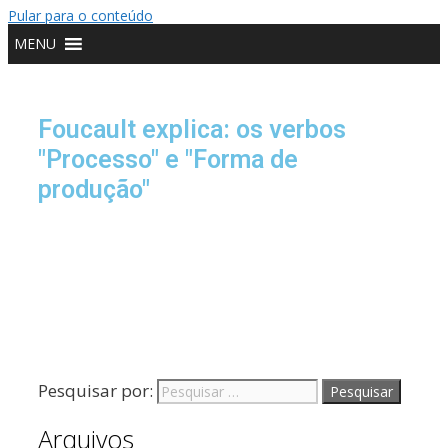
o
Pular para o conteúdo
conteúdo
MENU
Foucault explica: os verbos
"Processo" e "Forma de
produção"
Pesquisar por:
Arquivos