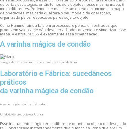
de semicondutores, e esse último retângulo produz uma fábrica a partir
de certas estratégias, então temos dois objetos nesse mesmo mapa. E
muito diferentes. Podemos ter mais de um objeto em um mesmo mapa
de operações, mas cada qual terá o seu modelo de operações,
organizado pelos respectivos pares sujeito-objeto.
Como Hammer ainda fala em processos, e pensa em entradas que
produzem saídas, ele não deve ter achado conveniente simetrizar esse
mapa. A estrutura SSS é exatamente essa simetrização.
A varinha mágica de condão
o mago Merlin, e seu instrumento imune às leis da física
Laboratório e Fábrica: sucedâneos
práticos
da varinha mágica de condão
Área de projeto piloto ou Laboratório
Unidade de produção ou Fábrica
Esse instrumento mágico era indiferente quanto ao objeto de desejo do
rei. Concretizava instantaneamente qualquer coisa. Pena que era um