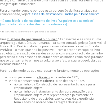
estão, e construí-los usando uma figura com as ideias, ou elementos de
imagem que estão neles.
Para entender como e por que essa percepção de flusser ajuda na
compreensão, veja ‘
Classes de abstrações usadas pelo Pensamento
‘
Uma história do nascimento do livro ‘As palavras e as coisas’
(suportada pelos textos ilustrados anteriores)
A história do nascimento do ‘As palavras e as coisas’
Uma
história do nascimento do livro
“As palavras e as coisas: uma
arqueologia das ciências humanas”, tal como contada pelo próprio Michel
Foucault no Prefácio do livro; procuramos relacionar essa história do
Prefácio – o mais que nos foi possível – com o próprio escopo do livro,
seu objeto, e a razão de ser dessa obra: com a explicitação do caminho
percorrido e dos achados do autor sobre os modos como configuramos
nosso pensamento em nossa cultura, ao efetuar sua arqueologia das
ciências humanas.
Partindo de modelos que expressam o funcionamento de operações:
sob o pensamento
clássico
, o de antes de 1775;
e sob o pensamento
moderno
, o de depois de 1825,
no caminho da Construção de representação nova para
empiricidade objeto;
no caminho do Instanciamento de representação para
empiricidade objeto com representação já existente no
Repositório de proposições explicativas da experiência
formuladas de acordo com as regras da língua.