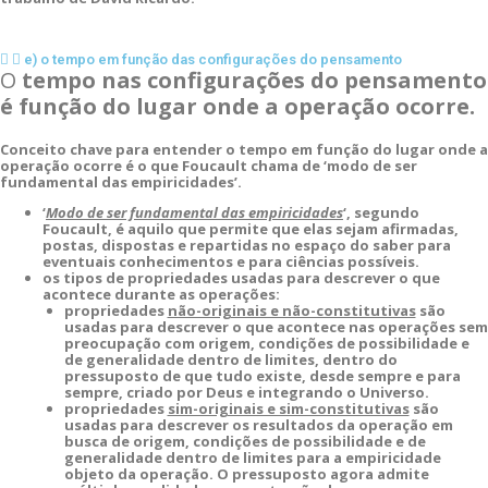
e) o tempo em função das configurações do pensamento
O
tempo nas configurações do pensamento
é função do lugar onde a operação ocorre.
Conceito chave para entender o tempo em função do lugar onde a
operação ocorre é o que Foucault chama de ‘modo de ser
fundamental das empiricidades’.
‘
Modo de ser fundamental das empiricidades
‘, segundo
Foucault, é aquilo que permite que elas sejam afirmadas,
postas, dispostas e repartidas no espaço do saber para
eventuais conhecimentos e para ciências possíveis.
os tipos de propriedades usadas para descrever o que
acontece durante as operações:
propriedades
não-originais e não-constitutivas
são
usadas para descrever o que acontece nas operações sem
preocupação com origem, condições de possibilidade e
de generalidade dentro de limites, dentro do
pressuposto de que tudo existe, desde sempre e para
sempre, criado por Deus e integrando o Universo.
propriedades
sim-originais e sim-constitutivas
são
usadas para descrever os resultados da operação em
busca de origem, condições de possibilidade e de
generalidade dentro de limites para a empiricidade
objeto da operação. O pressuposto agora admite