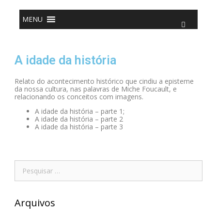
o
Pular
conteúdo
para
o
MENU
conteúdo
A idade da história
Relato do acontecimento histórico que cindiu a episteme
da nossa cultura, nas palavras de Miche Foucault, e
relacionando os conceitos com imagens.
A idade da história – parte 1;
A idade da história – parte 2
A idade da história – parte 3
Pesquisar
por:
Arquivos