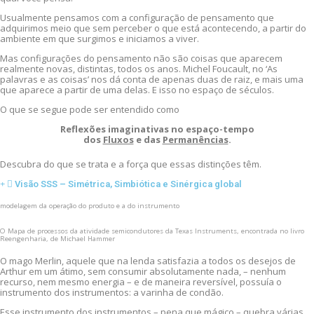
Usualmente pensamos com a configuração de pensamento que
adquirimos meio que sem perceber o que está acontecendo, a partir do
ambiente em que surgimos e iniciamos a viver.
Mas configurações do pensamento não são coisas que aparecem
realmente novas, distintas, todos os anos. Michel Foucault, no ‘As
palavras e as coisas’ nos dá conta de apenas duas de raiz, e mais uma
que aparece a partir de uma delas. E isso no espaço de séculos.
O que se segue pode ser entendido como
Reflexões imaginativas no espaço-tempo
dos
Fluxos
e das
Permanências
.
Descubra do que se trata e a força que essas distinções têm.
Visão SSS – Simétrica, Simbiótica e Sinérgica global
modelagem da operação do produto e a do instrumento
O Mapa de processos da atividade semicondutores da Texas Instruments, encontrada no livro
Reengenharia, de Michael Hammer
O mago Merlin, aquele que na lenda satisfazia a todos os desejos de
Arthur em um átimo, sem consumir absolutamente nada, – nenhum
recurso, nem mesmo energia – e de maneira reversível, possuía o
instrumento dos instrumentos: a varinha de condão.
Esse instrumento dos instrumentos – pena que mágico – quebra várias