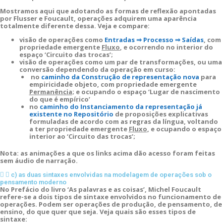
Mostramos aqui que adotando as formas de reflexão apontadas
por Flusser e Foucault, operações adquirem uma aparência
totalmente diferente dessa. Veja e compare:
visão de operações como
Entradas ⇒ Processo ⇒ Saídas
, com
propriedade emergente
Fluxo
, e ocorrendo no interior do
espaço ‘Circuito das trocas’;
visão de operações como um par de transformações, ou uma
conversão dependendo da operação em curso:
no
caminho da Construção de representação nova
para
empiricidade objeto, com propriedade emergente
Permanência
; e ocupando o espaço ‘Lugar de nascimento
do que é empírico’
no
caminho do Instanciamento da representação já
existente no Repositório
de proposições explicativas
formuladas de acordo com as regras da língua, voltando
a ter propriedade emergente
Fluxo
, e ocupando o espaço
interior ao ‘Circuito das trocas’;
Nota: as animações a que os links acima dão acesso foram feitas
sem áudio de narração.
c) as duas sintaxes envolvidas na modelagem de operações sob o
pensamento moderno
No Prefácio do livro ‘As palavras e as coisas’, Michel Foucault
refere-se a dois tipos de sintaxe envolvidos no funcionamento de
operações. Podem ser operações de produção, de pensamento, de
ensino, do que quer que seja. Veja quais são esses tipos de
sintaxe: