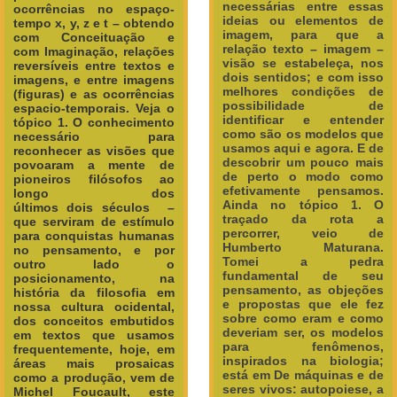
necessárias entre essas
ocorrências no espaço-
ideias ou elementos de
tempo x, y, z e t – obtendo
imagem, para que a
com
Conceituação e
relação texto – imagem –
com
Imaginação, relações
visão se estabeleça, nos
reversíveis entre textos e
dois sentidos; e com isso
imagens, e entre imagens
melhores condições de
(figuras) e as ocorrências
possibilidade de
espacio-temporais.
Veja o
identificar e entender
tópico 1. O conhecimento
como são os modelos que
necessário para
usamos aqui e agora. E de
reconhecer as visões que
descobrir um pouco mais
povoaram a mente de
de perto o modo como
pioneiros filósofos ao
efetivamente pensamos.
longo dos
Ainda no tópico 1. O
últimos
dois
séculos –
traçado da rota a
que serviram de estímulo
percorrer, veio de
para conquistas humanas
Humberto Maturana.
no pensamento, e por
Tomei a pedra
outro lado o
fundamental de seu
posicionamento, na
pensamento, as objeções
história da filosofia em
e propostas que ele fez
nossa cultura ocidental,
sobre como eram e como
dos conceitos embutidos
deveriam ser, os modelos
em textos que usamos
para fenômenos,
frequentemente, hoje, em
inspirados na biologia;
áreas mais prosaicas
está em De máquinas e de
como a produção, vem de
seres vivos: autopoiese, a
Michel Foucault, este