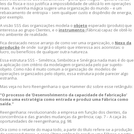
leis da física e isso justifica a impossibilidade de utilizá-lo em operações
reais. A varinha mágica sugere uma organização do mundo – e um
rebaixamento de entropia – sem qualquer custo e dispêndio de energia,
por exemplo.
A visão SSS das organizações modela o
objeto
esperado (produto) que
interessa ao grupo Clientes, e o
instrumento
(fábrica) capaz de obtê-lo
no ambiente de realidade.
Fica destacado nesse arranjo de como ver uma organização, o
Nexo da
produção
de onde surgirá o objeto que interessa aos acionistas: o
lucro, ou benefícios de qualquer outra natureza.
Essa estrutura SSS – Simétrica, Simbiótica e Sinérgica nada mais é do que
a aplicação com critério da modelagem organizada pelo par sujeito-
objeto. Como não é muito comum a organização de modelos de
operações organizados pelo objeto, essa estrutura pode parecer algo
estranha.
Mas veja no livro Reengenharia o que Hammer diz sobre esse retângulo:
“O processo de ‘Desenvolvimento da capacidade de fabricação’
toma uma estratégia como entrada e produz uma Fábrica como
saída.”
Reengenharia: revolucionando a empresa em função dos clientes, da
concorrência e das grandes mudanças da gerência; cap. 7 – A caça às
oportunidades de reengenharia, pg. 98.
Ora como o retante do mapa todo, a partir do título refere-se a produção