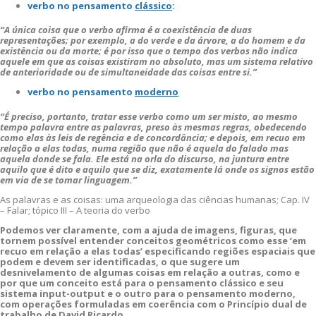
verbo no pensamento
clássico
:
“A única coisa que o verbo afirma é a coexistência de duas
representações; por exemplo, a do verde e da árvore, a do homem e da
existência ou da morte; é por isso que o tempo dos verbos não indica
aquele em que as coisas existiram no absoluto, mas um sistema relativo
de anterioridade ou de simultaneidade das coisas entre si.”
verbo no pensamento
moderno
“É preciso, portanto, tratar esse verbo como um ser misto, ao mesmo
tempo palavra entre as palavras, preso às mesmas regras, obedecendo
como elas às leis de regência e de concordância; e depois, em recuo em
relação a elas todas, numa região que não é aquela do falado mas
aquela donde se fala. Ele está na orla do discurso, na juntura entre
aquilo que é dito e aquilo que se diz, exatamente lá onde os signos estão
em via de se tomar linguagem.”
As palavras e as coisas: uma arqueologia das ciências humanas; Cap. IV
– Falar; tópico III – A teoria do verbo
Podemos ver claramente, com a ajuda de imagens, figuras, que
tornem possível entender conceitos geométricos como esse ‘em
recuo em relação a elas todas’ especificando regiões espaciais que
podem e devem ser identificadas, o que sugere um
desnivelamento de algumas coisas em relação a outras, como e
por que um conceito está para o pensamento clássico e seu
sistema input-output e o outro para o pensamento moderno,
com operações formuladas em coerência com o Princípio dual de
trabalho de David Ricardo.