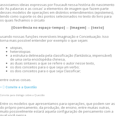
associamos ideias expressas por Foucault nessa história do nascimento
do ‘As palavras e as coisas’ a elementos de imagem que fazem parte
desses modelos de operações em distintos entendimentos (epistemes),
tendo como suporte os dez pontos selecionados no texto do livro para
os quais fechamos o circuito
[Ocorrência no espaço-tempo] ⇔ [Imagem] ⇔ [texto]
usando nossas funções reversíveis Imaginação e Conceituação. Isso
torna mais possível entender por exemplo o que sejam:
utopias,
heterotopias
a estrutura delineada pela classificação (fantástica, impensável)
de uma certa enciclopédia chinesa,
as duas sintaxes a que se refere o autor nesse texto,
os dois conceitos para o que seja um verbo;
os dois conceitos para o que seja Classificar;
entre outras coisas.
Convite e a Questão
Convite para diálogo sobre a Questão
Entre os modelos que apresentamos para operações, que podem ser as
do próprio pensamento, da produção, de ensino, entre muitas outras,
muito possivelmente estará aquela configuração de pensamento com a
qual você pensa.