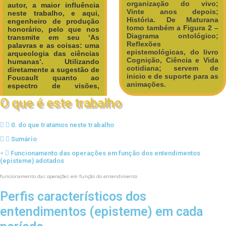
organização do vivo;
autor, a maior influência
Vinte anos depois;
neste trabalho, e aqui,
História. De Maturana
engenheiro de produção
tomo também a Figura 2 –
honorário, pelo que nos
Diagrama ontológico;
transmite em seu ‘As
Reflexões
palavras e as coisas: uma
epistemológicas, do livro
arqueologia das ciências
Cognição, Ciência e Vida
humanas’.
Utilizando
cotidiana; servem de
diretamente a sugestão de
inicio e de suporte para as
Foucault quanto ao
animações.
espectro de visões,
O que é este trabalho
0. do que tratamos neste trabalho
Sumário
Funcionamento das operações em função dos entendimentos
(episteme) adotados
funcionamento das operações em função do entendimento
Perfis característicos dos
entendimentos (episteme) em cada