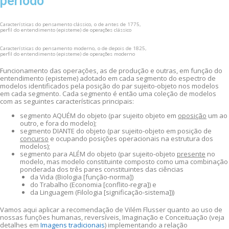
período
Características do pensamento clássico, o de antes de 1775,
perfil do entendimento (episteme) de operações clássico
Características do pensamento moderno, o de depois de 1825,
perfil do entendimento (episteme) de operações moderno
Funcionamento das operações, as de produção e outras, em função do
entendimento (episteme) adotado em cada segmento do espectro de
modelos identificados pela posição do par sujeito-objeto nos modelos
em cada segmento. Cada segmento é então uma coleção de modelos
com as seguintes características principais:
segmento AQUÉM do objeto (par sujeito objeto em
oposição
um ao
outro, e fora do modelo);
segmento DIANTE do objeto (par sujeito-objeto em posição de
concurso
e ocupando posições operacionais na estrutura dos
modelos);
segmento para ALÉM do objeto (par sujeito-objeto
presente
no
modelo, mas modelo constituinte composto como uma combinação
ponderada dos três pares constituintes das ciências
da Vida (Biologia [função-norma])
do Trabalho (Economia [conflito-regra]) e
da Linguagem (Filologia [significação-sistema]))
Vamos aqui aplicar a recomendação de Vilém Flusser quanto ao uso de
nossas funções humanas, reversíveis, Imaginação e Conceituação (veja
detalhes em
Imagens tradicionais
) implementando a relação