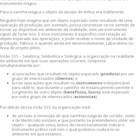
instrumento mágico.
Para a varinha mágica o objeto de desejo de Arthur era indiferente.
Ninguém hoje imagina que um objeto esperado como resultado de uma
operação de produção, por exemplo, possa concretizar-se no sentido de
tornar-se disponível em ambiente de realidade, sem um instrumento
capaz de fazer isso. E esse instrumento é específico com relação ao
objeto esperado das operações, e pode receber o nome de Unidade de
produção, Fábrica, e quando ainda em desenvolvimento, Laboratório ou
Área de projeto piloto.
Visão SSS – Simétrica, Simbiótica e Sinérgica: a organização na realidade
do ambiente em que suas operações ocorrem, composta
simultaneamente por:
a) operações que resultam no objeto esperado (
produto
) por um
grupo de interessados (
clientes
), e
b) nas operações que resultam no
instrumento
indispensável
para obtê-lo, que durante o caminho do Instanciamento permite o
surgimento de outro objeto (
benefícios, lucro)
, este esperado
por outro grupo de interessados (
acionistas
);
Por detrás dessa visão SSS da organização está:
de um lado a convicção de que varinhas mágicas de condão, como
a de Merlin não existem, e que portanto se pretendemos obter um
objeto – qualquer coisa, temos de necessariamente indicar o
Instrumento prático real com o qual podemos realizá-lo no
ambiente em que estamos;