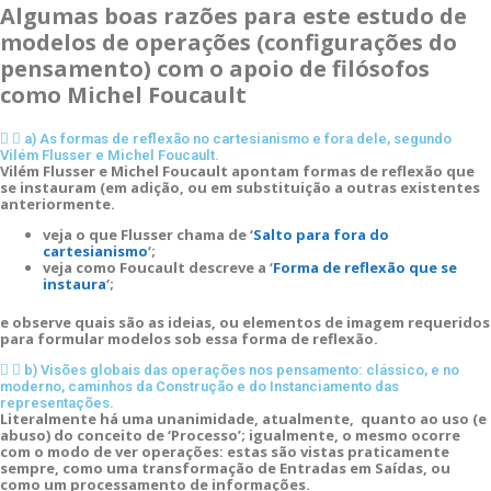
Algumas boas razões para este estudo de
modelos de operações (configurações do
pensamento) com o apoio de filósofos
como Michel Foucault
a) As formas de reflexão no cartesianismo e fora dele, segundo
Vilém Flusser e Michel Foucault.
Vilém Flusser e Michel Foucault apontam formas de reflexão que
se instauram (em adição, ou em substituição a outras existentes
anteriormente.
veja o que Flusser chama de ‘
Salto para fora do
cartesianismo
‘;
veja como Foucault descreve a ‘
Forma de reflexão que se
instaura
‘;
e observe quais são as ideias, ou elementos de imagem requeridos
para formular modelos sob essa forma de reflexão.
b) Visões globais das operações nos pensamento: clássico, e no
moderno, caminhos da Construção e do Instanciamento das
representações.
Literalmente há uma unanimidade, atualmente, quanto ao uso (e
abuso) do conceito de ‘Processo’; igualmente, o mesmo ocorre
com o modo de ver operações: estas são vistas praticamente
sempre, como uma transformação de Entradas em Saídas, ou
como um processamento de informações.