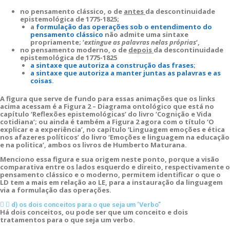
no pensamento clássico, o de
antes
da descontinuidade
epistemológica de 1775-1825;
a
formulação das operações sob o entendimento do
pensamento clássico
não admite uma sintaxe
propriamente; ‘
extingue as palavras nelas próprias
‘,
no pensamento moderno, o de
depois
da descontinuidade
epistemológica de 1775-1825
a sintaxe que autoriza a construção das frases
;
a sintaxe que autoriza a manter juntas as palavras e as
coisas
.
A figura que serve de fundo para essas animações que os links
acima acessam é a Figura 2 – Diagrama ontológico que está no
capítulo ‘Reflexões epistemológicas’ do livro ‘Cognição e Vida
cotidiana’; ou ainda é também a Figura 2 agora com o título ‘O
explicar e a experiência’, no capítulo ‘Linguagem emoções e ética
nos afazeres políticos’ do livro ‘Emoções e linguagem na educação
e na politica’, ambos os livros de Humberto Maturana.
Menciono essa figura e sua origem neste ponto, porque a visão
comparativa entre os lados esquerdo e direito, respectivamente o
pensamento clássico e o moderno, permitem identificar o que o
LD tem a mais em relação ao LE, para a instauração da linguagem
via a formulação das operações.
d) os dois conceitos para o que seja um ‘Verbo”
Há dois conceitos, ou pode ser que um conceito e dois
tratamentos para o que seja um verbo.