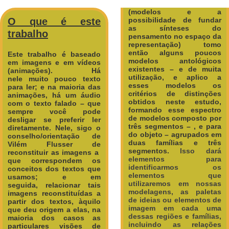
(modelos e a
O que é este
possibilidade de fundar
as sínteses do
trabalho
pensamento no espaço da
representação) tomo
então alguns poucos
Este trabalho é baseado
modelos antológicos
em imagens e em vídeos
existentes – e de muita
(animações). Há
utilização, e aplico a
nele muito pouco texto
esses modelos os
para ler; e na maioria das
critérios de distinções
animações, há um áudio
obtidos neste estudo,
com o texto falado – que
formando esse espectro
sempre você pode
de modelos composto por
desligar se preferir ler
três segmentos – , e para
diretamente.
Nele, sigo o
do objeto – agrupados em
conselho/orientação de
duas famílias e três
Vilém Flusser de
segmentos.
Isso dará
reconstituir as imagens a
elementos para
que correspondem os
identificarmos os
conceitos dos textos que
elementos que
usamos; e em
utilizaremos em nossas
seguida, relacionar tais
modelagens, as paletas
imagens reconstituídas a
de ideias ou elementos de
partir dos textos, àquilo
imagem em cada uma
que deu origem a elas, na
dessas regiões e famílias,
maioria dos casos as
incluindo as relações
particulares visões de