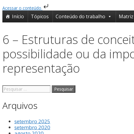
Acessar o conteúdo
Pular
Início
Tópicos
Conteúdo do trabalho
Matriz
para
o
conteúdo
6 – Estruturas de conce
possibilidade ou da impo
representação
Pesquisar
por:
Arquivos
setembro 2025
setembro 2020
agosto 2020