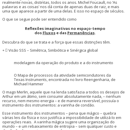
realmente novas, distintas, todos os anos. Michel Foucault, no ‘As
palavras e as coisas’ nos dá conta de apenas duas de raiz, e mais
uma que aparece a partir de uma delas. E isso no espaço de séculos.
O que se segue pode ser entendido como
Reflexões imaginativas no espaço-tempo
dos
Fluxos
e das
Permanências
.
Descubra do que se trata e a força que essas distinções têm.
Visão SSS – Simétrica, Simbiótica e Sinérgica global
modelagem da operação do produto e a do instrumento
O Mapa de processos da atividade semicondutores da
Texas Instruments, encontrada no livro Reengenharia, de
Michael Hammer
O mago Merlin, aquele que na lenda satisfazia a todos os desejos de
Arthur em um átimo, sem consumir absolutamente nada, – nenhum
recurso, nem mesmo energia – e de maneira reversível, possuía o
instrumento dos instrumentos: a varinha de condão.
Esse instrumento dos instrumentos – pena que mágico – quebra
várias leis da física e isso justifica a impossibilidade de utilizá-lo em
operações reais. A varinha mágica sugere uma organização do
mundo – e um rebaixamento de entropia – sem qualquer custo e