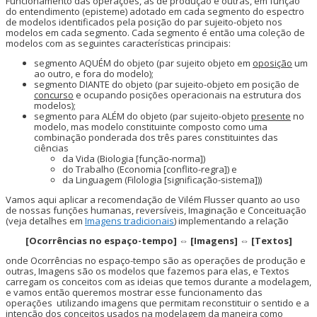
Funcionamento das operações, as de produção e outras, em função
do entendimento (episteme) adotado em cada segmento do espectro
de modelos identificados pela posição do par sujeito-objeto nos
modelos em cada segmento. Cada segmento é então uma coleção de
modelos com as seguintes características principais:
segmento AQUÉM do objeto (par sujeito objeto em
oposição
um
ao outro, e fora do modelo);
segmento DIANTE do objeto (par sujeito-objeto em posição de
concurso
e ocupando posições operacionais na estrutura dos
modelos);
segmento para ALÉM do objeto (par sujeito-objeto
presente
no
modelo, mas modelo constituinte composto como uma
combinação ponderada dos três pares constituintes das
ciências
da Vida (Biologia [função-norma])
do Trabalho (Economia [conflito-regra]) e
da Linguagem (Filologia [significação-sistema]))
Vamos aqui aplicar a recomendação de Vilém Flusser quanto ao uso
de nossas funções humanas, reversíveis, Imaginação e Conceituação
(veja detalhes em
Imagens tradicionais
) implementando a relação
[Ocorrências no espaço-tempo] ⇔ [Imagens] ⇔ [Textos]
onde Ocorrências no espaço-tempo são as operações de produção e
outras, Imagens são os modelos que fazemos para elas, e Textos
carregam os conceitos com as ideias que temos durante a modelagem,
e vamos então queremos mostrar esse funcionamento das
operações utilizando imagens que permitam reconstituir o sentido e a
intenção dos conceitos usados na modelagem da maneira como