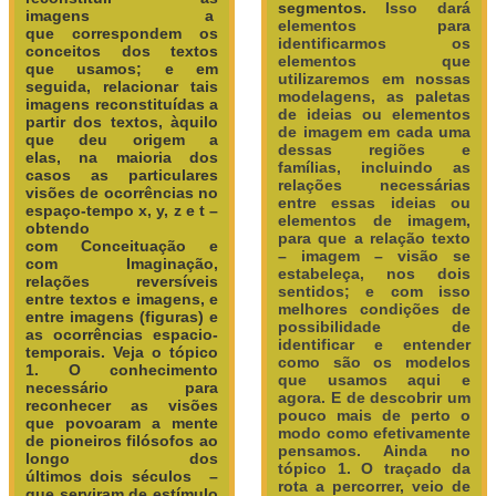
segmentos.
Isso dará
imagens a
elementos para
que correspondem os
identificarmos os
conceitos dos textos
elementos que
que usamos; e em
utilizaremos em nossas
seguida, relacionar tais
modelagens, as paletas
imagens reconstituídas a
de ideias ou elementos
partir dos textos, àquilo
de imagem em cada uma
que deu origem a
dessas regiões e
elas, na maioria dos
famílias, incluindo as
casos as particulares
relações necessárias
visões de ocorrências no
entre essas ideias ou
espaço-tempo x, y, z e t –
elementos de imagem,
obtendo
para que a relação texto
com
Conceituação e
– imagem – visão se
com
Imaginação,
estabeleça, nos dois
relações reversíveis
sentidos; e com isso
entre textos e imagens, e
melhores condições de
entre imagens (figuras) e
possibilidade de
as ocorrências espacio-
identificar e entender
temporais.
Veja o tópico
como são os modelos
1. O conhecimento
que usamos aqui e
necessário para
agora. E de descobrir um
reconhecer as visões
pouco mais de perto o
que povoaram a mente
modo como efetivamente
de pioneiros filósofos ao
pensamos.
Ainda no
longo dos
tópico 1. O traçado da
últimos
dois
séculos –
rota a percorrer, veio de
que serviram de estímulo