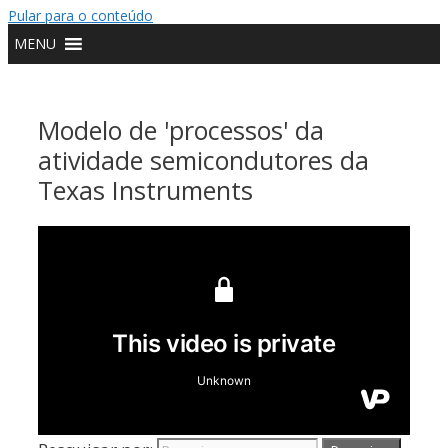
o
Pular para o conteúdo
conteúdo
MENU
Modelo de 'processos' da
atividade semicondutores da
Texas Instruments