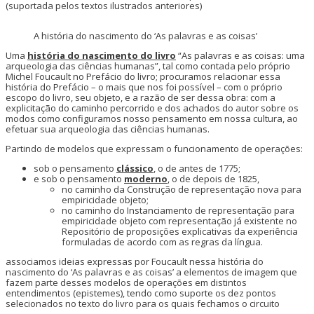
(suportada pelos textos ilustrados anteriores)
A história do nascimento do ‘As palavras e as coisas’
Uma
história do nascimento do livro
“As palavras e as coisas: uma
arqueologia das ciências humanas”, tal como contada pelo próprio
Michel Foucault no Prefácio do livro; procuramos relacionar essa
história do Prefácio – o mais que nos foi possível – com o próprio
escopo do livro, seu objeto, e a razão de ser dessa obra: com a
explicitação do caminho percorrido e dos achados do autor sobre os
modos como configuramos nosso pensamento em nossa cultura, ao
efetuar sua arqueologia das ciências humanas.
Partindo de modelos que expressam o funcionamento de operações:
sob o pensamento
clássico
, o de antes de 1775;
e sob o pensamento
moderno
, o de depois de 1825,
no caminho da Construção de representação nova para
empiricidade objeto;
no caminho do Instanciamento de representação para
empiricidade objeto com representação já existente no
Repositório de proposições explicativas da experiência
formuladas de acordo com as regras da língua.
associamos ideias expressas por Foucault nessa história do
nascimento do ‘As palavras e as coisas’ a elementos de imagem que
fazem parte desses modelos de operações em distintos
entendimentos (epistemes), tendo como suporte os dez pontos
selecionados no texto do livro para os quais fechamos o circuito