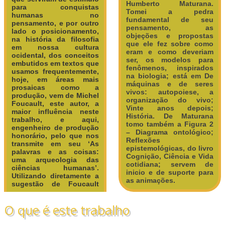
Humberto Maturana.
para conquistas
Tomei a pedra
humanas no
fundamental de seu
pensamento, e por outro
pensamento, as
lado o posicionamento,
objeções e propostas
na história da filosofia
que ele fez sobre como
em nossa cultura
eram e como deveriam
ocidental, dos conceitos
ser, os modelos para
embutidos em textos que
fenômenos, inspirados
usamos frequentemente,
na biologia; está em De
hoje, em áreas mais
máquinas e de seres
prosaicas como a
vivos: autopoiese, a
produção, vem de Michel
organização do vivo;
Foucault, este autor, a
Vinte anos depois;
maior influência neste
História. De Maturana
trabalho, e aqui,
tomo também a Figura 2
engenheiro de produção
– Diagrama ontológico;
honorário, pelo que nos
Reflexões
transmite em seu ‘As
epistemológicas, do livro
palavras e as coisas:
Cognição, Ciência e Vida
uma arqueologia das
cotidiana; servem de
ciências humanas’.
inicio e de suporte para
Utilizando diretamente a
as animações.
sugestão de Foucault
O que é este trabalho