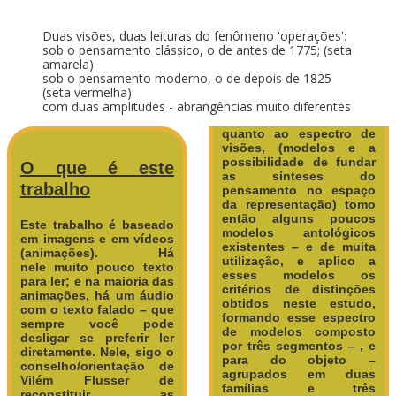
Duas visões, duas leituras do fenômeno 'operações':
sob o pensamento clássico, o de antes de 1775; (seta
amarela)
sob o pensamento moderno, o de depois de 1825
(seta vermelha)
com duas amplitudes - abrangências muito diferentes
quanto ao espectro de
visões, (modelos e a
possibilidade de fundar
O que é este
as sínteses do
trabalho
pensamento no espaço
da representação) tomo
então alguns poucos
Este trabalho é baseado
modelos antológicos
em imagens e em vídeos
existentes – e de muita
(animações). Há
utilização, e aplico a
nele muito pouco texto
esses modelos os
para ler; e na maioria das
critérios de distinções
animações, há um áudio
obtidos neste estudo,
com o texto falado – que
formando esse espectro
sempre você pode
de modelos composto
desligar se preferir ler
por três segmentos – , e
diretamente.
Nele, sigo o
para do objeto –
conselho/orientação de
agrupados em duas
Vilém Flusser de
famílias e três
reconstituir as