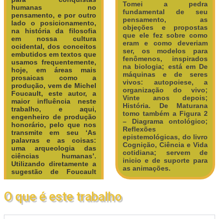
Tomei a pedra
humanas no
fundamental de seu
pensamento, e por outro
pensamento, as
lado o posicionamento,
objeções e propostas
na história da filosofia
que ele fez sobre como
em nossa cultura
eram e como deveriam
ocidental, dos conceitos
ser, os modelos para
embutidos em textos que
fenômenos, inspirados
usamos frequentemente,
na biologia; está em De
hoje, em áreas mais
máquinas e de seres
prosaicas como a
vivos: autopoiese, a
produção, vem de Michel
organização do vivo;
Foucault, este autor, a
Vinte anos depois;
maior influência neste
História. De Maturana
trabalho, e aqui,
tomo também a Figura 2
engenheiro de produção
– Diagrama ontológico;
honorário, pelo que nos
Reflexões
transmite em seu ‘As
epistemológicas, do livro
palavras e as coisas:
Cognição, Ciência e Vida
uma arqueologia das
cotidiana; servem de
ciências humanas’.
inicio e de suporte para
Utilizando diretamente a
as animações.
sugestão de Foucault
O que é este trabalho