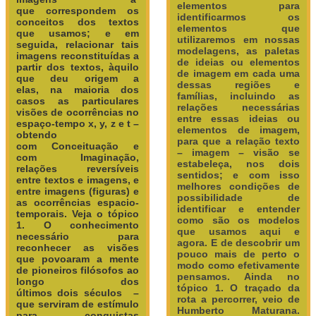
elementos para
que correspondem os
identificarmos os
conceitos dos textos
elementos que
que usamos; e em
utilizaremos em nossas
seguida, relacionar tais
modelagens, as paletas
imagens reconstituídas a
de ideias ou elementos
partir dos textos, àquilo
de imagem em cada uma
que deu origem a
dessas regiões e
elas, na maioria dos
famílias, incluindo as
casos as particulares
relações necessárias
visões de ocorrências no
entre essas ideias ou
espaço-tempo x, y, z e t –
elementos de imagem,
obtendo
para que a relação texto
com
Conceituação e
– imagem – visão se
com
Imaginação,
estabeleça, nos dois
relações reversíveis
sentidos; e com isso
entre textos e imagens, e
melhores condições de
entre imagens (figuras) e
possibilidade de
as ocorrências espacio-
identificar e entender
temporais.
Veja o tópico
como são os modelos
1. O conhecimento
que usamos aqui e
necessário para
agora. E de descobrir um
reconhecer as visões
pouco mais de perto o
que povoaram a mente
modo como efetivamente
de pioneiros filósofos ao
pensamos.
Ainda no
longo dos
tópico 1. O traçado da
últimos
dois
séculos –
rota a percorrer, veio de
que serviram de estímulo
Humberto Maturana.
para conquistas