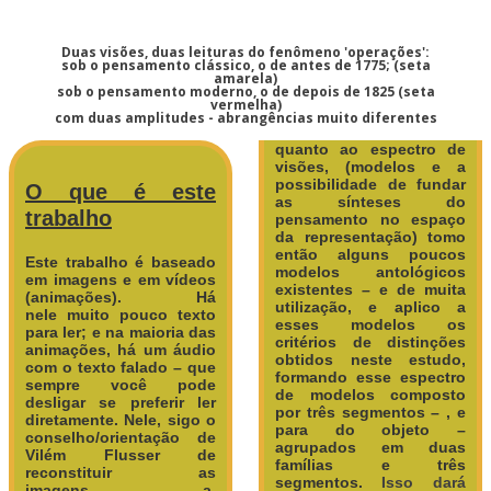
Duas visões, duas leituras do fenômeno 'operações':
sob o pensamento clássico, o de antes de 1775; (seta
amarela)
sob o pensamento moderno, o de depois de 1825 (seta
vermelha)
com duas amplitudes - abrangências muito diferentes
quanto ao espectro de
visões, (modelos e a
possibilidade de fundar
O que é este
as sínteses do
trabalho
pensamento no espaço
da representação) tomo
então alguns poucos
Este trabalho é baseado
modelos antológicos
em imagens e em vídeos
existentes – e de muita
(animações). Há
utilização, e aplico a
nele muito pouco texto
esses modelos os
para ler; e na maioria das
critérios de distinções
animações, há um áudio
obtidos neste estudo,
com o texto falado – que
formando esse espectro
sempre você pode
de modelos composto
desligar se preferir ler
por três segmentos – , e
diretamente.
Nele, sigo o
para do objeto –
conselho/orientação de
agrupados em duas
Vilém Flusser de
famílias e três
reconstituir as
segmentos.
Isso dará
imagens a