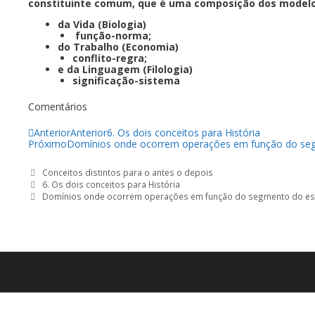
constituinte comum, que é uma composição dos modelos
da Vida (Biologia)
função-norma;
do Trabalho (Economia)
conflito-regra;
e da Linguagem (Filologia)
significação-sistema
Comentários
Anterior
Anterior
6. Os dois conceitos para História
Próximo
Domínios onde ocorrem operações em função do se
Categorias
Conceitos distintos para o antes o depois
6. Os dois conceitos para História
Domínios onde ocorrem operações em função do segmento do es