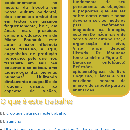
fundamental de seu
posicionamento, na
pensamento, as objeções
história da filosofia em
e propostas que ele fez
nossa cultura ocidental,
sobre como eram e como
dos conceitos embutidos
deveriam ser, os modelos
em textos que usamos
para fenômenos,
frequentemente, hoje, em
inspirados na biologia;
áreas mais prosaicas
está em De máquinas e de
como a produção, vem de
seres vivos: autopoiese, a
Michel Foucault, este
organização do vivo;
autor, a maior influência
Vinte anos depois;
neste trabalho, e aqui,
História. De Maturana
engenheiro de produção
tomo também a Figura 2 –
honorário, pelo que nos
Diagrama ontológico;
transmite em seu ‘As
Reflexões
palavras e as coisas: uma
epistemológicas, do livro
arqueologia das ciências
Cognição, Ciência e Vida
humanas’.
Utilizando
cotidiana; servem de
diretamente a sugestão de
inicio e de suporte para as
Foucault quanto ao
animações.
espectro de visões,
O que é este trabalho
0. do que tratamos neste trabalho
Sumário
Funcionamento das operações em função dos entendimentos