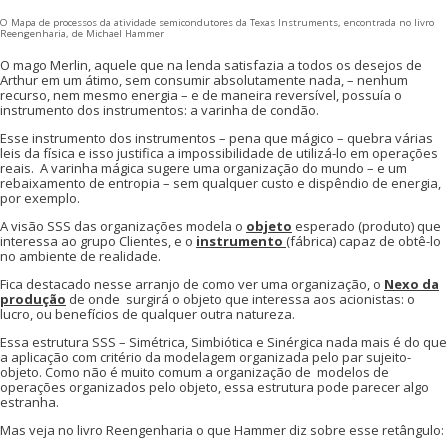
O Mapa de processos da atividade semicondutores da Texas Instruments, encontrada no livro
Reengenharia, de Michael Hammer
O mago Merlin, aquele que na lenda satisfazia a todos os desejos de
Arthur em um átimo, sem consumir absolutamente nada, – nenhum
recurso, nem mesmo energia – e de maneira reversível, possuía o
instrumento dos instrumentos: a varinha de condão.
Esse instrumento dos instrumentos – pena que mágico – quebra várias
leis da física e isso justifica a impossibilidade de utilizá-lo em operações
reais. A varinha mágica sugere uma organização do mundo – e um
rebaixamento de entropia – sem qualquer custo e dispêndio de energia,
por exemplo.
A visão SSS das organizações modela o
objeto
esperado (produto) que
interessa ao grupo Clientes, e o
instrumento
(fábrica) capaz de obtê-lo
no ambiente de realidade.
Fica destacado nesse arranjo de como ver uma organização, o
Nexo da
produção
de onde surgirá o objeto que interessa aos acionistas: o
lucro, ou benefícios de qualquer outra natureza.
Essa estrutura SSS – Simétrica, Simbiótica e Sinérgica nada mais é do que
a aplicação com critério da modelagem organizada pelo par sujeito-
objeto. Como não é muito comum a organização de modelos de
operações organizados pelo objeto, essa estrutura pode parecer algo
estranha.
Mas veja no livro Reengenharia o que Hammer diz sobre esse retângulo: