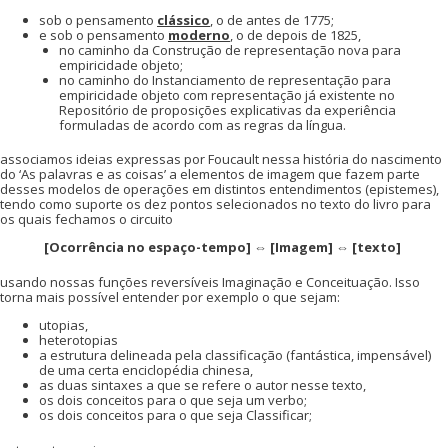
sob o pensamento
clássico
, o de antes de 1775;
e sob o pensamento
moderno
, o de depois de 1825,
no caminho da Construção de representação nova para
empiricidade objeto;
no caminho do Instanciamento de representação para
empiricidade objeto com representação já existente no
Repositório de proposições explicativas da experiência
formuladas de acordo com as regras da língua.
associamos ideias expressas por Foucault nessa história do nascimento
do ‘As palavras e as coisas’ a elementos de imagem que fazem parte
desses modelos de operações em distintos entendimentos (epistemes),
tendo como suporte os dez pontos selecionados no texto do livro para
os quais fechamos o circuito
[Ocorrência no espaço-tempo] ⇔ [Imagem] ⇔ [texto]
usando nossas funções reversíveis Imaginação e Conceituação. Isso
torna mais possível entender por exemplo o que sejam:
utopias,
heterotopias
a estrutura delineada pela classificação (fantástica, impensável)
de uma certa enciclopédia chinesa,
as duas sintaxes a que se refere o autor nesse texto,
os dois conceitos para o que seja um verbo;
os dois conceitos para o que seja Classificar;