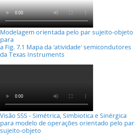
Modelagem orientada pelo par sujeito-objeto
para
a Fig. 7.1 Mapa da 'atividade' semicondutores
da Texas Instruments
Visão SSS - Simétrica, Simbiotica e Sinérgica
para modelo de operações orientado pelo par
sujeito-objeto