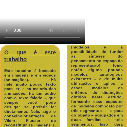
(modelos e a
O que é este
possibilidade de fundar
as sínteses do
trabalho
pensamento no espaço da
representação) tomo
então alguns poucos
Este trabalho é baseado
modelos antológicos
em imagens e em vídeos
existentes – e de muita
(animações). Há
utilização, e aplico a
nele muito pouco texto
esses modelos os
para ler; e na maioria das
critérios de distinções
animações, há um áudio
obtidos neste estudo,
com o texto falado – que
formando esse espectro
sempre você pode
de modelos composto por
desligar se preferir ler
três segmentos – , e para
diretamente.
Nele, sigo o
do objeto – agrupados em
conselho/orientação de
duas famílias e três
Vilém Flusser de
segmentos.
Isso dará
reconstituir as imagens a