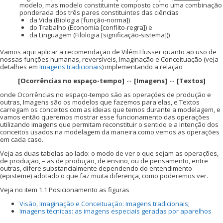
modelo, mas modelo constituinte composto como uma combinação
ponderada dos três pares constituintes das ciências
da Vida (Biologia [função-norma])
do Trabalho (Economia [conflito-regra]) e
da Linguagem (Filologia [significação-sistema]))
Vamos aqui aplicar a recomendação de Vilém Flusser quanto ao uso de
nossas funções humanas, reversíveis, Imaginação e Conceituação (veja
detalhes em
Imagens tradicionais
) implementando a relação
[Ocorrências no espaço-tempo] ⇔ [Imagens] ⇔ [Textos]
onde Ocorrências no espaço-tempo são as operações de produção e
outras, Imagens são os modelos que fazemos para elas, e Textos
carregam os conceitos com as ideias que temos durante a modelagem, e
vamos então queremos mostrar esse funcionamento das operações
utilizando imagens que permitam reconstituir o sentido e a intenção dos
conceitos usados na modelagem da maneira como vemos as operações
em cada caso.
Veja as duas tabelas ao lado: o modo de ver o que sejam as operações,
de produção, – as de produção, de ensino, ou de pensamento, entre
outras, difere substancialmente dependendo do entendimento
(episteme) adotado o que faz muita diferença, como poderemos ver.
Veja no item 1.1 Posicionamento as figuras
Visão, Imaginação e Conceituação: Imagens tradicionais;
Imagens técnicas: as imagens especiais geradas por aparelhos