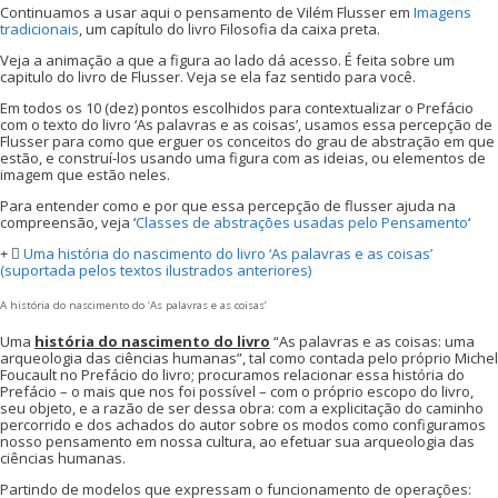
Continuamos a usar aqui o pensamento de Vilém Flusser em
Imagens
tradicionais
, um capítulo do livro Filosofia da caixa preta.
Veja a animação a que a figura ao lado dá acesso. É feita sobre um
capitulo do livro de Flusser. Veja se ela faz sentido para você.
Em todos os 10 (dez) pontos escolhidos para contextualizar o Prefácio
com o texto do livro ‘As palavras e as coisas’, usamos essa percepção de
Flusser para como que erguer os conceitos do grau de abstração em que
estão, e construí-los usando uma figura com as ideias, ou elementos de
imagem que estão neles.
Para entender como e por que essa percepção de flusser ajuda na
compreensão, veja ‘
Classes de abstrações usadas pelo Pensamento
‘
Uma história do nascimento do livro ‘As palavras e as coisas’
(suportada pelos textos ilustrados anteriores)
A história do nascimento do ‘As palavras e as coisas’
Uma
história do nascimento do livro
“As palavras e as coisas: uma
arqueologia das ciências humanas”, tal como contada pelo próprio Michel
Foucault no Prefácio do livro; procuramos relacionar essa história do
Prefácio – o mais que nos foi possível – com o próprio escopo do livro,
seu objeto, e a razão de ser dessa obra: com a explicitação do caminho
percorrido e dos achados do autor sobre os modos como configuramos
nosso pensamento em nossa cultura, ao efetuar sua arqueologia das
ciências humanas.
Partindo de modelos que expressam o funcionamento de operações: