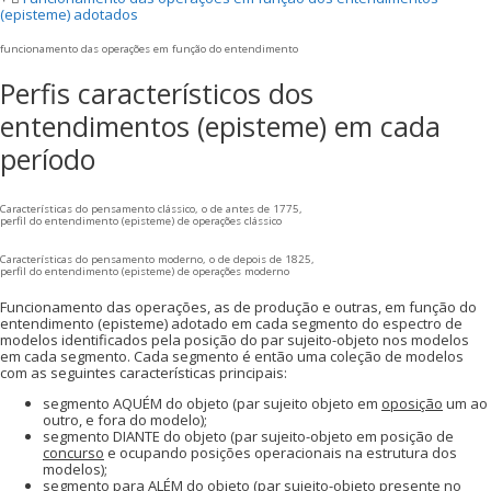
(episteme) adotados
funcionamento das operações em função do entendimento
Perfis característicos dos
entendimentos (episteme) em cada
período
Características do pensamento clássico, o de antes de 1775,
perfil do entendimento (episteme) de operações clássico
Características do pensamento moderno, o de depois de 1825,
perfil do entendimento (episteme) de operações moderno
Funcionamento das operações, as de produção e outras, em função do
entendimento (episteme) adotado em cada segmento do espectro de
modelos identificados pela posição do par sujeito-objeto nos modelos
em cada segmento. Cada segmento é então uma coleção de modelos
com as seguintes características principais:
segmento AQUÉM do objeto (par sujeito objeto em
oposição
um ao
outro, e fora do modelo);
segmento DIANTE do objeto (par sujeito-objeto em posição de
concurso
e ocupando posições operacionais na estrutura dos
modelos);
segmento para ALÉM do objeto (par sujeito-objeto
presente
no