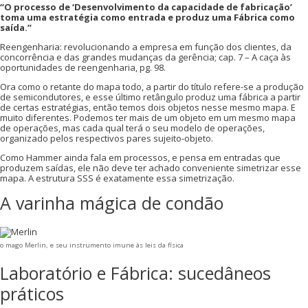
“O processo de ‘Desenvolvimento da capacidade de fabricação’
toma uma estratégia como entrada e produz uma Fábrica como
saída.”
Reengenharia: revolucionando a empresa em função dos clientes, da
concorrência e das grandes mudanças da gerência; cap. 7 – A caça às
oportunidades de reengenharia, pg. 98.
Ora como o retante do mapa todo, a partir do título refere-se a produção
de semicondutores, e esse último retângulo produz uma fábrica a partir
de certas estratégias, então temos dois objetos nesse mesmo mapa. E
muito diferentes. Podemos ter mais de um objeto em um mesmo mapa
de operações, mas cada qual terá o seu modelo de operações,
organizado pelos respectivos pares sujeito-objeto.
Como Hammer ainda fala em processos, e pensa em entradas que
produzem saídas, ele não deve ter achado conveniente simetrizar esse
mapa. A estrutura SSS é exatamente essa simetrização.
A varinha mágica de condão
o mago Merlin, e seu instrumento imune às leis da física
Laboratório e Fábrica: sucedâneos
práticos