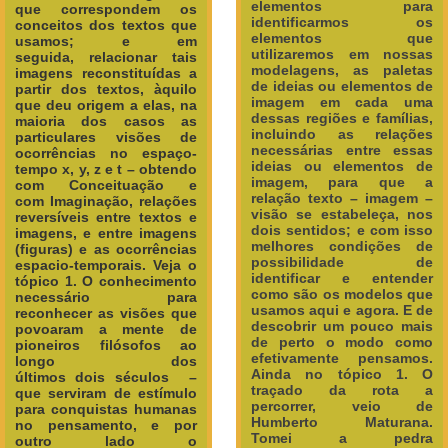
elementos para
que correspondem os
identificarmos os
conceitos dos textos que
elementos que
usamos; e em
utilizaremos em nossas
seguida, relacionar tais
modelagens, as paletas
imagens reconstituídas a
de ideias ou elementos de
partir dos textos, àquilo
imagem em cada uma
que deu origem a elas, na
dessas regiões e famílias,
maioria dos casos as
incluindo as relações
particulares visões de
necessárias entre essas
ocorrências no espaço-
ideias ou elementos de
tempo x, y, z e t – obtendo
imagem, para que a
com
Conceituação e
relação texto – imagem –
com
Imaginação, relações
visão se estabeleça, nos
reversíveis entre textos e
dois sentidos; e com isso
imagens, e entre imagens
melhores condições de
(figuras) e as ocorrências
possibilidade de
espacio-temporais.
Veja o
identificar e entender
tópico 1. O conhecimento
como são os modelos que
necessário para
usamos aqui e agora. E de
reconhecer as visões que
descobrir um pouco mais
povoaram a mente de
de perto o modo como
pioneiros filósofos ao
efetivamente pensamos.
longo dos
Ainda no tópico 1. O
últimos
dois
séculos –
traçado da rota a
que serviram de estímulo
percorrer, veio de
para conquistas humanas
Humberto Maturana.
no pensamento, e por
Tomei a pedra
outro lado o