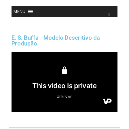
o
conteúdo
MENU
E. S. Buffa - Modelo Descritivo da
Produção