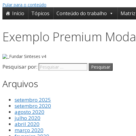
o
Pular para o conteúdo
conteúdo
Início
Tópicos
Conteúdo do trabalho
Matriz
Exemplo Premium Moda
Pesquisar por:
Arquivos
setembro 2025
setembro 2020
agosto 2020
julho 2020
abril 2020
março 2020