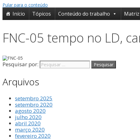
o
Pular para o conteúdo
conteúdo
Início
Tópicos
Conteúdo do trabalho
Matriz
FNC-05 tempo no LD, ca
Pesquisar por:
Arquivos
setembro 2025
setembro 2020
agosto 2020
julho 2020
abril 2020
março 2020
fevereiro 2020