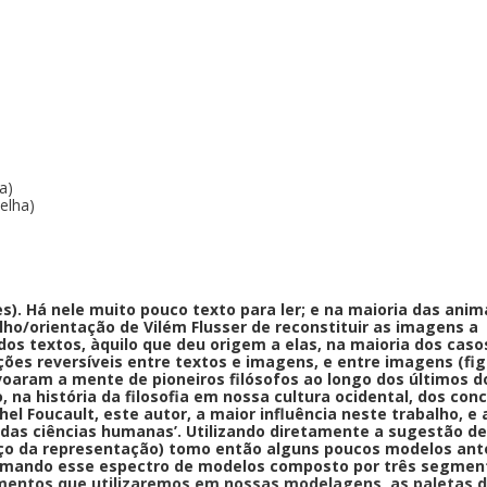
a)
elha)
). Há nele muito pouco texto para ler; e na maioria das ani
elho/orientação de Vilém Flusser de reconstituir as imagens
 dos textos, àquilo que deu origem a elas, na maioria dos cas
ções reversíveis entre textos e imagens, e entre imagens (fig
oaram a mente de pioneiros filósofos ao longo dos últimos
d
 na história da filosofia em nossa cultura ocidental, dos c
l Foucault, este autor, a maior influência neste trabalho, e
 das ciências humanas’.
Utilizando diretamente a sugestão de
o da representação) tomo então alguns poucos modelos antoló
ormando esse espectro de modelos composto por três segmento
lementos que utilizaremos em nossas modelagens, as paletas