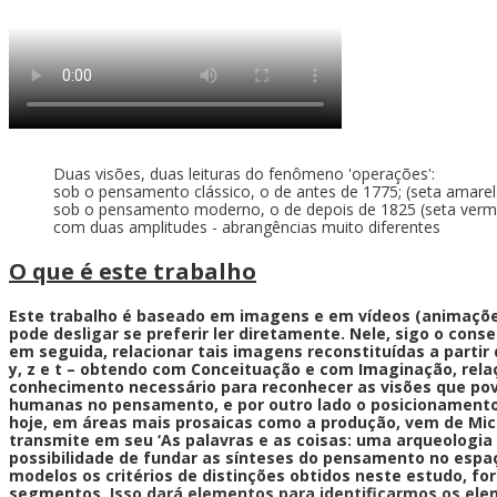
Duas visões, duas leituras do fenômeno 'operações':
sob o pensamento clássico, o de antes de 1775; (seta amarel
sob o pensamento moderno, o de depois de 1825 (seta verm
com duas amplitudes - abrangências muito diferentes
O que é este trabalho
Este trabalho é baseado em imagens e em vídeos (animações
pode desligar se preferir ler diretamente.
Nele, sigo o cons
em seguida, relacionar tais imagens reconstituídas a partir
y, z e t – obtendo com
Conceituação e com
Imaginação, rela
conhecimento necessário para reconhecer as visões que pov
humanas no pensamento, e por outro lado o posicionamento,
hoje, em áreas mais prosaicas como a produção, vem de Miche
transmite em seu ‘As palavras e as coisas: uma arqueologia
possibilidade de fundar as sínteses do pensamento no espaç
modelos os critérios de distinções obtidos neste estudo, f
segmentos.
Isso dará elementos para identificarmos os e