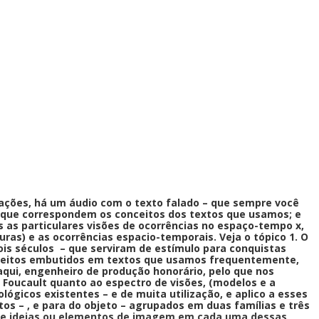
mações, há um áudio com o texto falado – que sempre você
 a que correspondem os conceitos dos textos que usamos; e
os as particulares visões de ocorrências no espaço-tempo x,
uras) e as ocorrências espacio-temporais.
Veja o tópico 1. O
ois
séculos – que serviram de estímulo para conquistas
onceitos embutidos em textos que usamos frequentemente,
 aqui, engenheiro de produção honorário, pelo que nos
 Foucault quanto ao espectro de visões, (modelos e a
gicos existentes – e de muita utilização, e aplico a esses
s – , e para do objeto – agrupados em duas famílias e três
 de ideias ou elementos de imagem em cada uma dessas