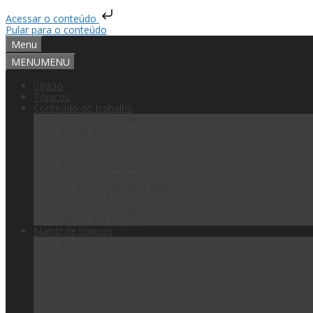
Acessar o conteúdo
Pular para o conteúdo
Menu
MENU
MENU
Início
Tópicos
Conteúdo do trabalho
O conceito geral
O que é
Inspiração e roteiro
Como usar
paletas de ideias
pensamento clássico
pensamento moderno
Construção
Instanciamento
Índice dos tópicos
Matriz de tópicos
tp-01
tp-02