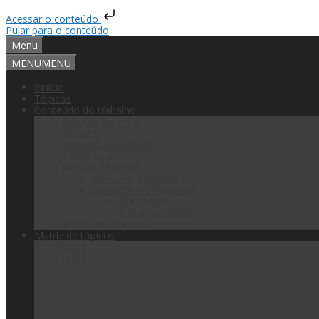
Acessar o conteúdo
Pular para o conteúdo
Menu
MENU
MENU
Início
Tópicos
Conteúdo do trabalho
O conceito geral
O que é
Inspiração e roteiro
Como usar
paletas de ideias
pensamento clássico
pensamento moderno
Construção
Instanciamento
Índice dos tópicos
Matriz de tópicos
tp-01
tp-02