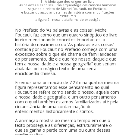
1 - A ideia que deu origem ao livro
'As palavras e as coisas: uma arqueologia das ciências humanas
segundo o relato de Michel Foucault, no Prefácio,
e buscando associar detalhes da história com modificações
estruturais
na figura 2 - nossa plataforma de exposição.
No Prefácio do ‘As palavras e as coisas’, Michel
Foucault faz como que um quadro sinóptico do livro
inteiro mencionando conceitos importantes; a
história do nascimento do ‘As palavras e as coisas’
contada por Foucault no Prefácio começa com uma
exposição sobre o que ele chama de ‘familiaridades’
do pensamento, diz ele que “do nosso: daquele que
tem a nossa idade e a nossa geografia” que seriam
abaladas pelo mágico texto de uma certa
enciclopédia chinesa.
Fizemos uma animação de 7:27m na qual na mesma
figura representamos esse pensamento ao qual
Foucault se refere como sendo o nosso, aquele com
a nossa idade e geografia, e um outro pensamento
com o qual também estamos familiarizados até pela
circunstância de uma contaminação de
entendimentos historicamente distintos.
A animação mostra ao mesmo tempo em que o
texto prossegue as diferenças, estruturalmente o
que se ganha o perde com uma ou outra dessas
configurações.