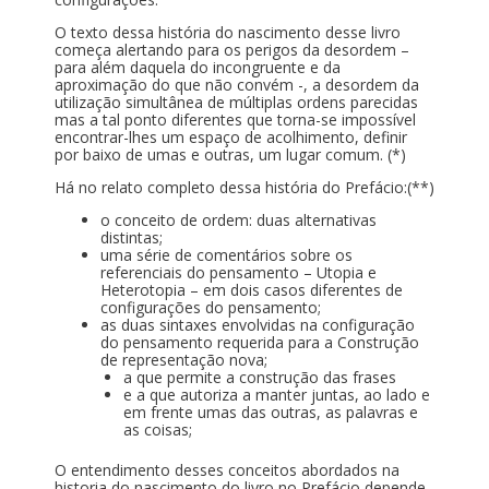
O texto dessa história do nascimento desse livro
começa alertando para os perigos da desordem –
para além daquela do incongruente e da
aproximação do que não convém -, a desordem da
utilização simultânea de múltiplas ordens parecidas
mas a tal ponto diferentes que torna-se impossível
encontrar-lhes um espaço de acolhimento, definir
por baixo de umas e outras, um lugar comum. (*)
Há no relato completo dessa história do Prefácio:(**)
o conceito de ordem: duas alternativas
distintas;
uma série de comentários sobre os
referenciais do pensamento – Utopia e
Heterotopia – em dois casos diferentes de
configurações do pensamento;
as duas sintaxes envolvidas na configuração
do pensamento requerida para a Construção
de representação nova;
a que permite a construção das frases
e a que autoriza a manter juntas, ao lado e
em frente umas das outras, as palavras e
as coisas;
O entendimento desses conceitos abordados na
historia do nascimento do livro no Prefácio depende