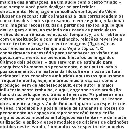
maioria das animações, há um áudio com o texto falado –
que sempre você pode desligar se preferir ler
diretamente.
Nele, sigo o conselho/orientação de Vilém
Flusser de reconstituir as imagens a que correspondem os
conceitos dos textos que usamos; e em seguida, relacionar
tais imagens reconstituídas a partir dos textos, àquilo que
deu origem a elas, na maioria dos casos as particulares
visões de ocorrências no espaço-tempo x, y, z e t – obtendo
com
Conceituação e com
Imaginação, relações reversíveis
entre textos e imagens, e entre imagens (figuras) e as
ocorrências espacio-temporais.
Veja o tópico 1. O
conhecimento necessário para reconhecer as visões que
povoaram a mente de pioneiros filósofos ao longo dos
últimos
dois
séculos – que serviram de estímulo para
conquistas humanas no pensamento, e por outro lado o
posicionamento, na história da filosofia em nossa cultura
ocidental, dos conceitos embutidos em textos que usamos
frequentemente, hoje, em áreas mais prosaicas como a
produção, vem de Michel Foucault, este autor, a maior
influência neste trabalho, e aqui, engenheiro de produção
honorário, pelo que nos transmite em seu ‘As palavras e as
coisas: uma arqueologia das ciências humanas’.
Utilizando
diretamente a sugestão de Foucault quanto ao espectro de
visões, (modelos e a possibilidade de fundar as sínteses do
pensamento no espaço da representação) tomo então
alguns poucos modelos antológicos existentes – e de muita
utilização, e aplico a esses modelos os critérios de distinções
obtidos neste estudo, formando esse espectro de modelos