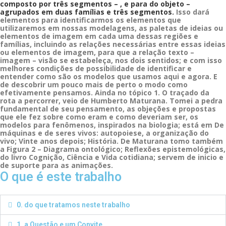
composto por três segmentos – , e para do objeto –
agrupados em duas famílias e três segmentos.
Isso dará
elementos para identificarmos os elementos que
utilizaremos em nossas modelagens, as paletas de ideias ou
elementos de imagem em cada uma dessas regiões e
famílias, incluindo as relações necessárias entre essas ideias
ou elementos de imagem, para que a relação texto –
imagem – visão se estabeleça, nos dois sentidos; e com isso
melhores condições de possibilidade de identificar e
entender como são os modelos que usamos aqui e agora. E
de descobrir um pouco mais de perto o modo como
efetivamente pensamos.
Ainda no tópico 1. O traçado da
rota a percorrer, veio de Humberto Maturana. Tomei a pedra
fundamental de seu pensamento, as objeções e propostas
que ele fez sobre como eram e como deveriam ser, os
modelos para fenômenos, inspirados na biologia; está em De
máquinas e de seres vivos: autopoiese, a organização do
vivo; Vinte anos depois; História. De Maturana tomo também
a Figura 2 – Diagrama ontológico; Reflexões epistemológicas,
do livro Cognição, Ciência e Vida cotidiana; servem de inicio e
de suporte para as animações.
O que é este trabalho
0. do que tratamos neste trabalho
1. a Questão e um Convite