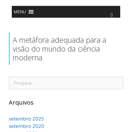
o
Pular
conteúdo
para
o
MENU
conteúdo
A metáfora adequada para a
visão do mundo da ciência
moderna
Pesquisar
por:
Arquivos
setembro 2025
setembro 2020