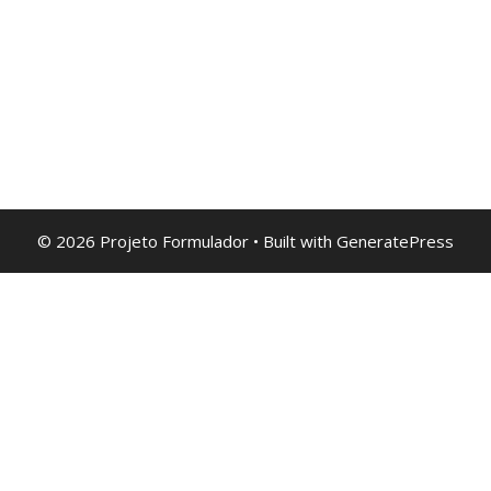
© 2026 Projeto Formulador
• Built with
GeneratePress