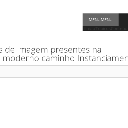
MENU
MENU
Início
Tópicos
Conteúdo
os de imagem presentes na
o moderno caminho Instanciame