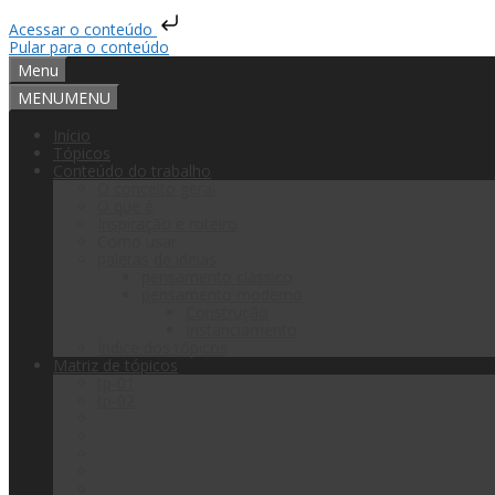
Acessar o conteúdo
Pular para o conteúdo
Menu
MENU
MENU
Início
Tópicos
Conteúdo do trabalho
O conceito geral
O que é
Inspiração e roteiro
Como usar
paletas de ideias
pensamento clássico
pensamento moderno
Construção
Instanciamento
Índice dos tópicos
Matriz de tópicos
tp-01
tp-02