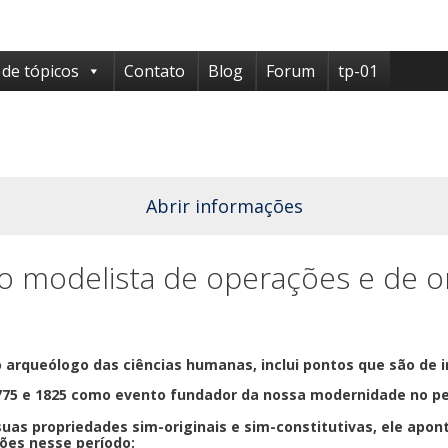
 de tópicos
Contato
Blog
Forum
tp-01
Abrir informações
 do modelista de operações e d
t
 arqueólogo das ciências humanas, inclui pontos que são de i
1775 e 1825 como evento fundador da nossa modernidade no 
suas propriedades sim-originais e sim-constitutivas, ele ap
ões nesse período;