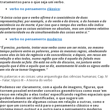
tratamentos para o que seja um verbo.
verbo no pensamento
clássico
:
“A única coisa que o verbo afirma é a coexistência de duas
representações; por exemplo, a do verde e da árvore, a do homem e da
existência ou da morte; é por isso que o tempo dos verbos não indica
aquele em que as coisas existiram no absoluto, mas um sistema relativo
de anterioridade ou de simultaneidade das coisas entre si.”
verbo no pensamento
moderno
“É preciso, portanto, tratar esse verbo como um ser misto, ao mesmo
tempo palavra entre as palavras, preso às mesmas regras, obedecendo
como elas às leis de regência e de concordância; e depois, em recuo em
relação a elas todas, numa região que não é aquela do falado mas
aquela donde se fala. Ele está na orla do discurso, na juntura entre
aquilo que é dito e aquilo que se diz, exatamente lá onde os signos estão
em via de se tomar linguagem.”
As palavras e as coisas: uma arqueologia das ciências humanas; Cap. IV
– Falar; tópico III – A teoria do verbo
Podemos ver claramente, com a ajuda de imagens, figuras, que
tornem possível entender conceitos geométricos como esse ‘em
recuo em relação a elas todas’ especificando regiões espaciais que
podem e devem ser identificadas, o que sugere um
desnivelamento de algumas coisas em relação a outras, como e
por que um conceito está para o pensamento clássico e seu
sistema input-output e o outro para o pensamento moderno,