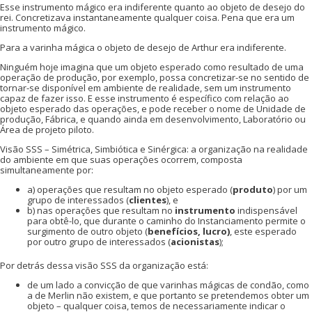
Esse instrumento mágico era indiferente quanto ao objeto de desejo do
rei. Concretizava instantaneamente qualquer coisa. Pena que era um
instrumento mágico.
Para a varinha mágica o objeto de desejo de Arthur era indiferente.
Ninguém hoje imagina que um objeto esperado como resultado de uma
operação de produção, por exemplo, possa concretizar-se no sentido de
tornar-se disponível em ambiente de realidade, sem um instrumento
capaz de fazer isso. E esse instrumento é específico com relação ao
objeto esperado das operações, e pode receber o nome de Unidade de
produção, Fábrica, e quando ainda em desenvolvimento, Laboratório ou
Área de projeto piloto.
Visão SSS – Simétrica, Simbiótica e Sinérgica: a organização na realidade
do ambiente em que suas operações ocorrem, composta
simultaneamente por:
a) operações que resultam no objeto esperado (
produto
) por um
grupo de interessados (
clientes
), e
b) nas operações que resultam no
instrumento
indispensável
para obtê-lo, que durante o caminho do Instanciamento permite o
surgimento de outro objeto (
benefícios, lucro)
, este esperado
por outro grupo de interessados (
acionistas
);
Por detrás dessa visão SSS da organização está:
de um lado a convicção de que varinhas mágicas de condão, como
a de Merlin não existem, e que portanto se pretendemos obter um
objeto – qualquer coisa, temos de necessariamente indicar o