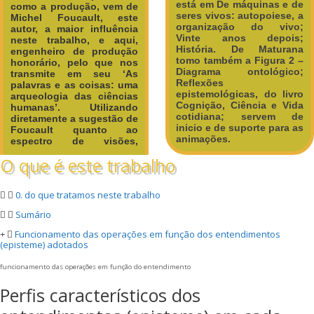
está em De máquinas e de
como a produção, vem de
seres vivos: autopoiese, a
Michel Foucault, este
organização do vivo;
autor, a maior influência
Vinte anos depois;
neste trabalho, e aqui,
História. De Maturana
engenheiro de produção
tomo também a Figura 2 –
honorário, pelo que nos
Diagrama ontológico;
transmite em seu ‘As
Reflexões
palavras e as coisas: uma
epistemológicas, do livro
arqueologia das ciências
Cognição, Ciência e Vida
humanas’.
Utilizando
cotidiana; servem de
diretamente a sugestão de
inicio e de suporte para as
Foucault quanto ao
animações.
espectro de visões,
O que é este trabalho
0. do que tratamos neste trabalho
Sumário
Funcionamento das operações em função dos entendimentos
(episteme) adotados
funcionamento das operações em função do entendimento
Perfis característicos dos