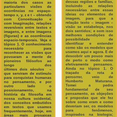
dessas regiões e famílias,
maioria dos casos as
incluindo as relações
particulares visões de
necessárias entre essas
ocorrências no espaço-
ideias ou elementos de
tempo x, y, z e t – obtendo
imagem, para que a
com
Conceituação e
relação texto – imagem –
com
Imaginação, relações
visão se estabeleça, nos
reversíveis entre textos e
dois sentidos; e com isso
imagens, e entre imagens
melhores condições de
(figuras) e as ocorrências
possibilidade de
espacio-temporais.
Veja o
identificar e entender
tópico 1. O conhecimento
como são os modelos que
necessário para
usamos aqui e agora. E de
reconhecer as visões que
descobrir um pouco mais
povoaram a mente de
de perto o modo como
pioneiros filósofos ao
efetivamente pensamos.
longo dos
Ainda no tópico 1. O
últimos
dois
séculos –
traçado da rota a
que serviram de estímulo
percorrer, veio de
para conquistas humanas
Humberto Maturana.
no pensamento, e por
Tomei a pedra
outro lado o
fundamental de seu
posicionamento, na
pensamento, as objeções
história da filosofia em
e propostas que ele fez
nossa cultura ocidental,
sobre como eram e como
dos conceitos embutidos
deveriam ser, os modelos
em textos que usamos
para fenômenos,
frequentemente, hoje, em
inspirados na biologia;
áreas mais prosaicas