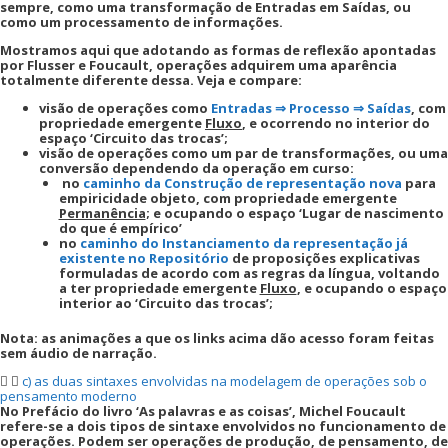
sempre, como uma transformação de Entradas em Saídas, ou
como um processamento de informações.
Mostramos aqui que adotando as formas de reflexão apontadas
por Flusser e Foucault, operações adquirem uma aparência
totalmente diferente dessa. Veja e compare:
visão de operações como
Entradas ⇒ Processo ⇒ Saídas
, com
propriedade emergente
Fluxo
, e ocorrendo no interior do
espaço ‘Circuito das trocas’;
visão de operações como um par de transformações, ou uma
conversão dependendo da operação em curso:
no
caminho da Construção de representação nova
para
empiricidade objeto, com propriedade emergente
Permanência
; e ocupando o espaço ‘Lugar de nascimento
do que é empírico’
no
caminho do Instanciamento da representação já
existente no Repositório
de proposições explicativas
formuladas de acordo com as regras da língua, voltando
a ter propriedade emergente
Fluxo
, e ocupando o espaço
interior ao ‘Circuito das trocas’;
Nota: as animações a que os links acima dão acesso foram feitas
sem áudio de narração.
c) as duas sintaxes envolvidas na modelagem de operações sob o
pensamento moderno
No Prefácio do livro ‘As palavras e as coisas’, Michel Foucault
refere-se a dois tipos de sintaxe envolvidos no funcionamento de
operações. Podem ser operações de produção, de pensamento, de