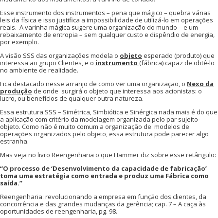
Esse instrumento dos instrumentos – pena que mágico – quebra várias
leis da física e isso justifica a impossibilidade de utilizá-lo em operações
reais. A varinha mágica sugere uma organização do mundo – e um
rebaixamento de entropia – sem qualquer custo e dispêndio de energia,
por exemplo.
A visão SSS das organizações modela o
objeto
esperado (produto) que
interessa ao grupo Clientes, e o
instrumento
(fábrica) capaz de obtê-lo
no ambiente de realidade.
Fica destacado nesse arranjo de como ver uma organização, o
Nexo da
produção
de onde surgirá o objeto que interessa aos acionistas: o
lucro, ou benefícios de qualquer outra natureza.
Essa estrutura SSS – Simétrica, Simbiótica e Sinérgica nada mais é do que
a aplicação com critério da modelagem organizada pelo par sujeito-
objeto. Como não é muito comum a organização de modelos de
operações organizados pelo objeto, essa estrutura pode parecer algo
estranha.
Mas veja no livro Reengenharia o que Hammer diz sobre esse retângulo:
“O processo de ‘Desenvolvimento da capacidade de fabricação’
toma uma estratégia como entrada e produz uma Fábrica como
saída.”
Reengenharia: revolucionando a empresa em função dos clientes, da
concorrência e das grandes mudanças da gerência; cap. 7 – A caça às
oportunidades de reengenharia, pg. 98.