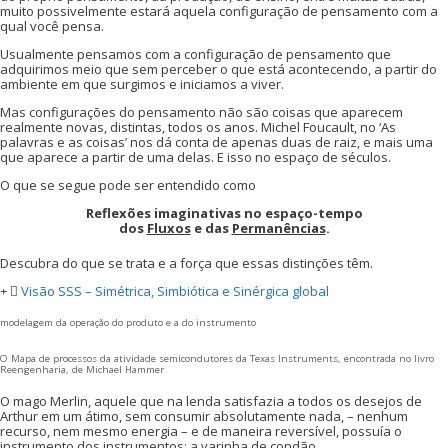
muito possivelmente estará aquela configuração de pensamento com a
qual você pensa.
Usualmente pensamos com a configuração de pensamento que
adquirimos meio que sem perceber o que está acontecendo, a partir do
ambiente em que surgimos e iniciamos a viver.
Mas configurações do pensamento não são coisas que aparecem
realmente novas, distintas, todos os anos. Michel Foucault, no ‘As
palavras e as coisas’ nos dá conta de apenas duas de raiz, e mais uma
que aparece a partir de uma delas. E isso no espaço de séculos.
O que se segue pode ser entendido como
Reflexões imaginativas no espaço-tempo
dos
Fluxos
e das
Permanências
.
Descubra do que se trata e a força que essas distinções têm.
Visão SSS – Simétrica, Simbiótica e Sinérgica global
modelagem da operação do produto e a do instrumento
O Mapa de processos da atividade semicondutores da Texas Instruments, encontrada no livro
Reengenharia, de Michael Hammer
O mago Merlin, aquele que na lenda satisfazia a todos os desejos de
Arthur em um átimo, sem consumir absolutamente nada, – nenhum
recurso, nem mesmo energia – e de maneira reversível, possuía o
instrumento dos instrumentos: a varinha de condão.