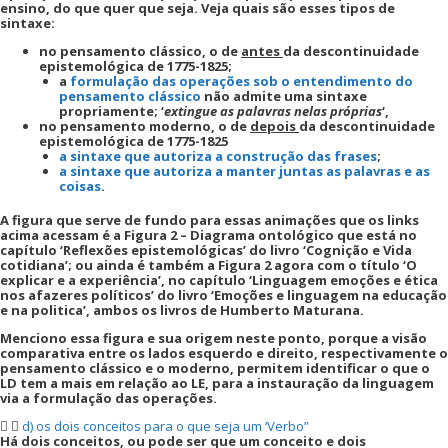
ensino, do que quer que seja. Veja quais são esses tipos de
sintaxe:
no pensamento clássico, o de
antes
da descontinuidade
epistemológica de 1775-1825;
a
formulação das operações sob o entendimento do
pensamento clássico
não admite uma sintaxe
propriamente; ‘
extingue as palavras nelas próprias
‘,
no pensamento moderno, o de
depois
da descontinuidade
epistemológica de 1775-1825
a sintaxe que autoriza a construção das frases
;
a sintaxe que autoriza a manter juntas as palavras e as
coisas
.
A figura que serve de fundo para essas animações que os links
acima acessam é a Figura 2 – Diagrama ontológico que está no
capítulo ‘Reflexões epistemológicas’ do livro ‘Cognição e Vida
cotidiana’; ou ainda é também a Figura 2 agora com o título ‘O
explicar e a experiência’, no capítulo ‘Linguagem emoções e ética
nos afazeres políticos’ do livro ‘Emoções e linguagem na educação
e na politica’, ambos os livros de Humberto Maturana.
Menciono essa figura e sua origem neste ponto, porque a visão
comparativa entre os lados esquerdo e direito, respectivamente o
pensamento clássico e o moderno, permitem identificar o que o
LD tem a mais em relação ao LE, para a instauração da linguagem
via a formulação das operações.
d) os dois conceitos para o que seja um ‘Verbo”
Há dois conceitos, ou pode ser que um conceito e dois