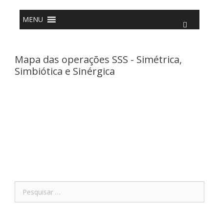
o
Pular
conteúdo
para
o
MENU
conteúdo
Mapa das operações SSS - Simétrica,
Simbiótica e Sinérgica
Pesquisar
por: