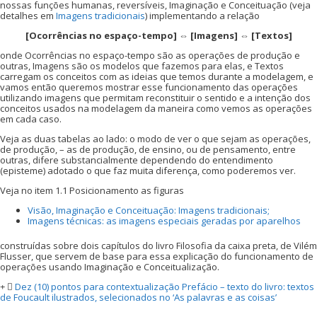
nossas funções humanas, reversíveis, Imaginação e Conceituação (veja
detalhes em
Imagens tradicionais
) implementando a relação
[Ocorrências no espaço-tempo] ⇔ [Imagens] ⇔ [Textos]
onde Ocorrências no espaço-tempo são as operações de produção e
outras, Imagens são os modelos que fazemos para elas, e Textos
carregam os conceitos com as ideias que temos durante a modelagem, e
vamos então queremos mostrar esse funcionamento das operações
utilizando imagens que permitam reconstituir o sentido e a intenção dos
conceitos usados na modelagem da maneira como vemos as operações
em cada caso.
Veja as duas tabelas ao lado: o modo de ver o que sejam as operações,
de produção, – as de produção, de ensino, ou de pensamento, entre
outras, difere substancialmente dependendo do entendimento
(episteme) adotado o que faz muita diferença, como poderemos ver.
Veja no item 1.1 Posicionamento as figuras
Visão, Imaginação e Conceituação: Imagens tradicionais;
Imagens técnicas: as imagens especiais geradas por aparelhos
construídas sobre dois capítulos do livro Filosofia da caixa preta, de Vilém
Flusser, que servem de base para essa explicação do funcionamento de
operações usando Imaginação e Conceitualização.
Dez (10) pontos para contextualização Prefácio – texto do livro: textos
de Foucault ilustrados, selecionados no ‘As palavras e as coisas’