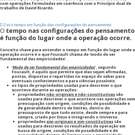
com operações formuladas em coerência com o Princípio dual de
trabalho de David Ricardo.
e) o tempo em função das configurações do pensamento
O
tempo nas configurações do pensamento
é função do lugar onde a operação ocorre.
Conceito chave para entender o tempo em função do lugar onde a
operação ocorre é o que Foucault chama de ‘modo de ser
fundamental das empiricidades’.
‘
Modo de ser fundamental das empiricidades
‘, segundo
Foucault, é aquilo que permite que elas sejam afirmadas,
postas, dispostas e repartidas no espaço do saber para
eventuais conhecimentos e para ciências possíveis.
os tipos de propriedades usadas para descrever o que
acontece durante as operações:
propriedades
não-originais e não-constitutivas
são
usadas para descrever o que acontece nas operações sem
preocupação com origem, condições de possibilidade e
de generalidade dentro de limites, dentro do
pressuposto de que tudo existe, desde sempre e para
sempre, criado por Deus e integrando o Universo.
propriedades
sim-originais e sim-constitutivas
são
usadas para descrever os resultados da operação em
busca de origem, condições de possibilidade e de