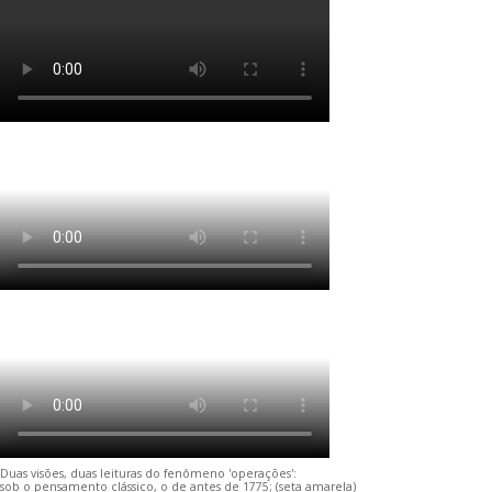
Duas visões, duas leituras do fenômeno 'operações':
sob o pensamento clássico, o de antes de 1775; (seta amarela)