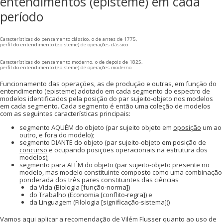
entendimentos (episteme) em cada
período
Características do pensamento clássico, o de antes de 1775,
perfil do entendimento (episteme) de operações clássico
Características do pensamento moderno, o de depois de 1825,
perfil do entendimento (episteme) de operações moderno
Funcionamento das operações, as de produção e outras, em função do
entendimento (episteme) adotado em cada segmento do espectro de
modelos identificados pela posição do par sujeito-objeto nos modelos
em cada segmento. Cada segmento é então uma coleção de modelos
com as seguintes características principais:
segmento AQUÉM do objeto (par sujeito objeto em
oposição
um ao
outro, e fora do modelo);
segmento DIANTE do objeto (par sujeito-objeto em posição de
concurso
e ocupando posições operacionais na estrutura dos
modelos);
segmento para ALÉM do objeto (par sujeito-objeto
presente
no
modelo, mas modelo constituinte composto como uma combinação
ponderada dos três pares constituintes das ciências
da Vida (Biologia [função-norma])
do Trabalho (Economia [conflito-regra]) e
da Linguagem (Filologia [significação-sistema]))
Vamos aqui aplicar a recomendação de Vilém Flusser quanto ao uso de