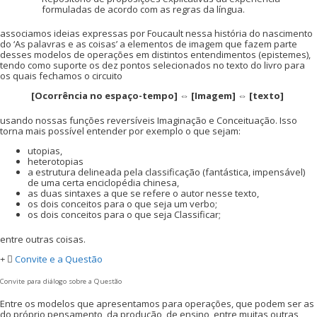
formuladas de acordo com as regras da língua.
associamos ideias expressas por Foucault nessa história do nascimento
do ‘As palavras e as coisas’ a elementos de imagem que fazem parte
desses modelos de operações em distintos entendimentos (epistemes),
tendo como suporte os dez pontos selecionados no texto do livro para
os quais fechamos o circuito
[Ocorrência no espaço-tempo] ⇔ [Imagem] ⇔ [texto]
usando nossas funções reversíveis Imaginação e Conceituação. Isso
torna mais possível entender por exemplo o que sejam:
utopias,
heterotopias
a estrutura delineada pela classificação (fantástica, impensável)
de uma certa enciclopédia chinesa,
as duas sintaxes a que se refere o autor nesse texto,
os dois conceitos para o que seja um verbo;
os dois conceitos para o que seja Classificar;
entre outras coisas.
Convite e a Questão
Convite para diálogo sobre a Questão
Entre os modelos que apresentamos para operações, que podem ser as
do próprio pensamento, da produção, de ensino, entre muitas outras,