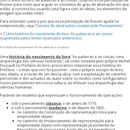
com o texto do livro ‘As palavras e as coisas’, usamos essa percepção de
Flusser para como que erguer os conceitos do grau de abstração em que
estão, e construí-los usando uma figura com as ideias, ou elementos de
imagem que estão neles.
Para entender como e por que essa percepção de flusser ajuda na
compreensão, veja ‘
Classes de abstrações usadas pelo Pensamento
‘
Uma história do nascimento do livro ‘As palavras e as coisas’
(suportada pelos textos ilustrados anteriores)
A história do nascimento do ‘As palavras e as coisas’
Uma
história do nascimento do livro
“As palavras e as coisas: uma
arqueologia das ciências humanas”, tal como contada pelo próprio Michel
Foucault no Prefácio do livro; procuramos relacionar essa história do
Prefácio – o mais que nos foi possível – com o próprio escopo do livro,
seu objeto, e a razão de ser dessa obra: com a explicitação do caminho
percorrido e dos achados do autor sobre os modos como configuramos
nosso pensamento em nossa cultura, ao efetuar sua arqueologia das
ciências humanas.
Partindo de modelos que expressam o funcionamento de operações:
sob o pensamento
clássico
, o de antes de 1775;
e sob o pensamento
moderno
, o de depois de 1825,
no caminho da Construção de representação nova para
empiricidade objeto;
no caminho do Instanciamento de representação para
empiricidade objeto com representação já existente no
Repositório de proposições explicativas da experiência