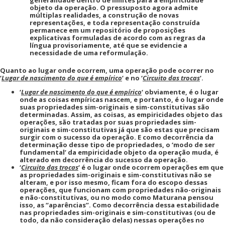
generalidade dentro de limites para a empiricidade
objeto da operação. O pressuposto agora admite
múltiplas realidades, a construção de novas
representações, e toda representação construída
permanece em um repositório de proposições
explicativas formuladas de acordo com as regras da
língua provisoriamente, até que se evidencie a
necessidade de uma reformulação.
Quanto ao lugar onde ocorrem, uma operação pode ocorrer no
‘
Lugar de nascimento do que é empírico
‘ e no ‘
Circuito das trocas
‘.
‘
Lugar de nascimento do que é empírico
‘ obviamente, é o lugar
onde as coisas empíricas nascem, e portanto, é o lugar onde
suas propriedades sim-originais e sim-constitutivas são
determinadas. Assim, as coisas, as empiricidades objeto das
operações, são tratadas por suas propriedades sim-
originais e sim-constitutivas já que são estas que precisam
surgir com o sucesso da operação. E como decorrência da
determinação desse tipo de propriedades, o ‘modo de ser
fundamental’ da empiricidade objeto da operação muda, é
alterado em decorrência do sucesso da operação.
‘
Circuito das trocas
‘ é o lugar onde ocorrem operações em que
as propriedades sim-originais e sim-constitutivas não se
alteram, e por isso mesmo, ficam fora do escopo dessas
operações, que funcionam com propriedades não-originais
e não-constitutivas, ou no modo como Maturana pensou
isso, as “aparências”. Como decorrência dessa estabilidade
nas propriedades sim-originais e sim-constitutivas (ou de
todo, da não consideração delas) nessas operações no