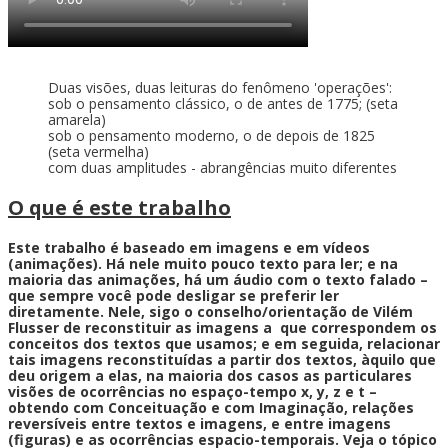
Duas visões, duas leituras do fenômeno 'operações':
sob o pensamento clássico, o de antes de 1775; (seta
amarela)
sob o pensamento moderno, o de depois de 1825
(seta vermelha)
com duas amplitudes - abrangências muito diferentes
O que é este trabalho
Este trabalho é baseado em imagens e em vídeos
(animações). Há nele muito pouco texto para ler; e na
maioria das animações, há um áudio com o texto falado –
que sempre você pode desligar se preferir ler
diretamente.
Nele, sigo o conselho/orientação de Vilém
Flusser de reconstituir as imagens a que correspondem os
conceitos dos textos que usamos; e em seguida, relacionar
tais imagens reconstituídas a partir dos textos, àquilo que
deu origem a elas, na maioria dos casos as particulares
visões de ocorrências no espaço-tempo x, y, z e t –
obtendo com
Conceituação e com
Imaginação, relações
reversíveis entre textos e imagens, e entre imagens
(figuras) e as ocorrências espacio-temporais.
Veja o tópico