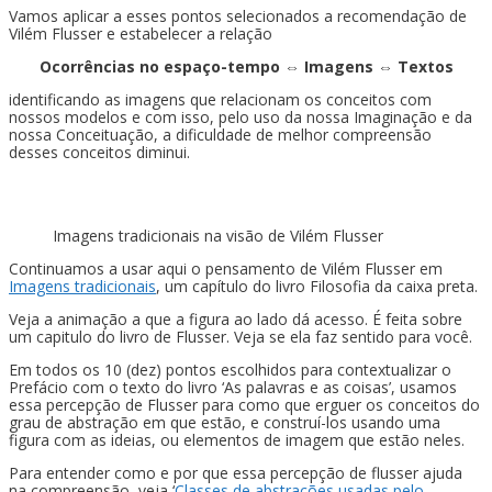
Vamos aplicar a esses pontos selecionados a recomendação de
Vilém Flusser e estabelecer a relação
Ocorrências no espaço-tempo ⇔ Imagens ⇔ Textos
identificando as imagens que relacionam os conceitos com
nossos modelos e com isso, pelo uso da nossa Imaginação e da
nossa Conceituação, a dificuldade de melhor compreensão
desses conceitos diminui.
Imagens tradicionais na visão de Vilém Flusser
Continuamos a usar aqui o pensamento de Vilém Flusser em
Imagens tradicionais
, um capítulo do livro Filosofia da caixa preta.
Veja a animação a que a figura ao lado dá acesso. É feita sobre
um capitulo do livro de Flusser. Veja se ela faz sentido para você.
Em todos os 10 (dez) pontos escolhidos para contextualizar o
Prefácio com o texto do livro ‘As palavras e as coisas’, usamos
essa percepção de Flusser para como que erguer os conceitos do
grau de abstração em que estão, e construí-los usando uma
figura com as ideias, ou elementos de imagem que estão neles.
Para entender como e por que essa percepção de flusser ajuda
na compreensão, veja ‘
Classes de abstrações usadas pelo