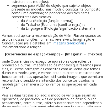
estrutura dos modelos);
segmento para ALÉM do objeto (par sujeito-objeto
presente
no modelo, mas modelo constituinte composto
como uma combinação ponderada dos três pares
constituintes das ciências
da Vida (Biologia [função-norma])
do Trabalho (Economia [conflito-regra]) e
da Linguagem (Filologia [significação-sistema]))
Vamos aqui aplicar a recomendação de Vilém Flusser quanto ao
uso de nossas funções humanas, reversíveis, Imaginação e
Conceituação (veja detalhes em
Imagens tradicionais
)
implementando a relação
[Ocorrências no espaço-tempo] ⇔ [Imagens] ⇔ [Textos]
onde Ocorrências no espaço-tempo são as operações de
produção e outras, Imagens são os modelos que fazemos para
elas, e Textos carregam os conceitos com as ideias que temos
durante a modelagem, e vamos então queremos mostrar esse
funcionamento das operações utilizando imagens que permitam
reconstituir o sentido e a intenção dos conceitos usados na
modelagem da maneira como vemos as operações em cada
caso.
Veja as duas tabelas ao lado: o modo de ver o que sejam as
operações, de produção, – as de produção, de ensino, ou de
pensamento, entre outras, difere substancialmente dependendo
do entendimento (episteme) adotado o que faz muita diferença,