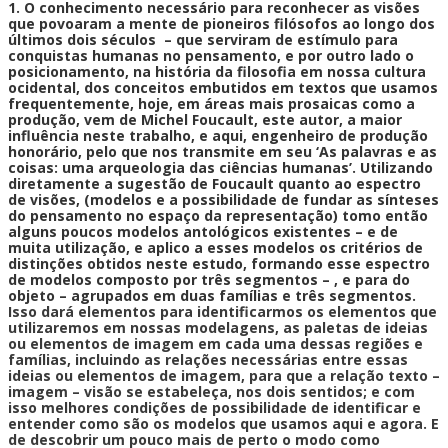
1. O conhecimento necessário para reconhecer as visões
que povoaram a mente de pioneiros filósofos ao longo dos
últimos
dois
séculos – que serviram de estímulo para
conquistas humanas no pensamento, e por outro lado o
posicionamento, na história da filosofia em nossa cultura
ocidental, dos conceitos embutidos em textos que usamos
frequentemente, hoje, em áreas mais prosaicas como a
produção, vem de Michel Foucault, este autor, a maior
influência neste trabalho, e aqui, engenheiro de produção
honorário, pelo que nos transmite em seu ‘As palavras e as
coisas: uma arqueologia das ciências humanas’.
Utilizando
diretamente a sugestão de Foucault quanto ao espectro
de visões, (modelos e a possibilidade de fundar as sínteses
do pensamento no espaço da representação) tomo então
alguns poucos modelos antológicos existentes – e de
muita utilização, e aplico a esses modelos os critérios de
distinções obtidos neste estudo, formando esse espectro
de modelos composto por três segmentos – , e para do
objeto – agrupados em duas famílias e três segmentos.
Isso dará elementos para identificarmos os elementos que
utilizaremos em nossas modelagens, as paletas de ideias
ou elementos de imagem em cada uma dessas regiões e
famílias, incluindo as relações necessárias entre essas
ideias ou elementos de imagem, para que a relação texto –
imagem – visão se estabeleça, nos dois sentidos; e com
isso melhores condições de possibilidade de identificar e
entender como são os modelos que usamos aqui e agora. E
de descobrir um pouco mais de perto o modo como