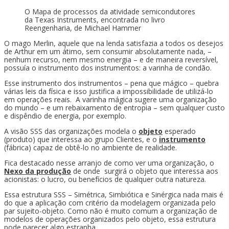
O Mapa de processos da atividade semicondutores
da Texas Instruments, encontrada no livro
Reengenharia, de Michael Hammer
O mago Merlin, aquele que na lenda satisfazia a todos os desejos
de Arthur em um átimo, sem consumir absolutamente nada, –
nenhum recurso, nem mesmo energia – e de maneira reversível,
possuía o instrumento dos instrumentos: a varinha de condão.
Esse instrumento dos instrumentos – pena que mágico – quebra
várias leis da física e isso justifica a impossibilidade de utilizá-lo
em operações reais. A varinha mágica sugere uma organização
do mundo – e um rebaixamento de entropia – sem qualquer custo
e dispêndio de energia, por exemplo.
A visão SSS das organizações modela o
objeto
esperado
(produto) que interessa ao grupo Clientes, e o
instrumento
(fábrica) capaz de obtê-lo no ambiente de realidade.
Fica destacado nesse arranjo de como ver uma organização, o
Nexo da produção
de onde surgirá o objeto que interessa aos
acionistas: o lucro, ou benefícios de qualquer outra natureza.
Essa estrutura SSS – Simétrica, Simbiótica e Sinérgica nada mais é
do que a aplicação com critério da modelagem organizada pelo
par sujeito-objeto. Como não é muito comum a organização de
modelos de operações organizados pelo objeto, essa estrutura
pode parecer algo estranha.