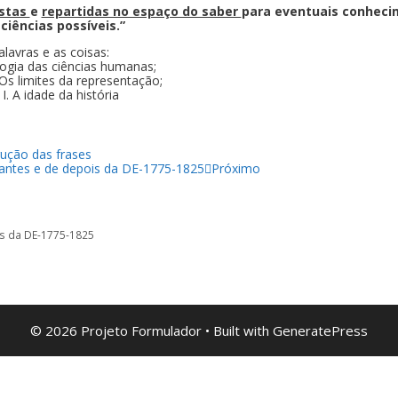
ostas
e
repartidas no espaço do saber
para eventuais conhec
 ciências possíveis.”
alavras e as coisas:
ogia das ciências humanas;
 Os limites da representação;
 I. A idade da história
trução das frases
antes e de depois da DE-1775-1825
Próximo
s da DE-1775-1825
© 2026 Projeto Formulador
• Built with
GeneratePress