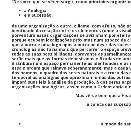
“De sorte que se vêem surgir, como princípios organiza
a Analogia
e a Sucessão:
de uma organização a outra, o liame, com efeito, não p
identidade da relação entre os elementos (onde a visib
porventura essas organizações se avizinham por efeito
porque ocupem localizações próximas num espaço de 
que a outra e uma logo após a outra no devir das suces
cronologias não fazia mais que percorrer o espaço pr
todas as suas possibilidades, doravante as semelhan
serão mais que as formas depositadas e fixadas de uma
distribuía num espaço permanente as identidades e as 
essa a ordem que reinava soberanamente, mas a cada ve
dos homens, o quadro dos seres naturais e a troca das ri
temporal as analogias que aproximam umas das outras a
imporá suas leis à análise da produção, à dos seres orga
organizações analógicas, assim como a Ordem abria o c
Mas vê-se bem que a Hist
a coleta das sucessõ
o modo de ser