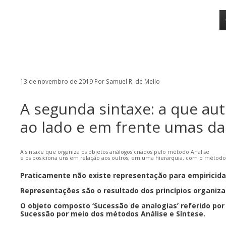
o
Pular
conteúdo
para
o
conteúdo
13 de novembro de 2019
Por
Samuel R. de Mello
A segunda sintaxe: a que aut
ao lado e em frente umas das
A sintaxe que organiza os objetos análogos criados pelo método Analise
e os posiciona uns em relação aos outros, em uma hierarquia, com o método 
Praticamente não existe representação para empiricida
Representações são o resultado dos princípios organiza
O objeto composto ‘Sucessão de analogias’ referido por 
Sucessão por meio dos métodos Análise e Síntese.