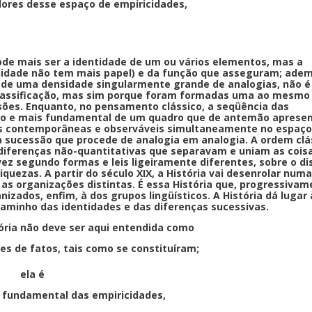
dores desse espaço de empiricidades,
ode mais ser a identidade de um ou vários elementos, mas a
ilidade não tem mais papel) e da função que asseguram; adem
 de uma densidade singularmente grande de analogias, não é
classificação, mas sim porque foram formadas uma ao mesm
sões. Enquanto, no pensamento clássico, a seqüência das
évio e mais fundamental de um quadro que de antemão aprese
ças contemporâneas e observáveis simultaneamente no espaço
 sucessão que procede de analogia em analogia. A ordem clá
diferenças não-quantitativas que separavam e uniam as coisa
z segundo formas e leis ligeiramente diferentes, sobre o di
quezas. A partir do século XIX, a História vai desenrolar numa
s organizações distintas. É essa História que, progressivam
nizados, enfim, à dos grupos lingüísticos. A História dá lugar 
aminho das identidades e das diferenças sucessivas.
ória não deve ser aqui entendida como
es de fatos, tais como se constituíram;
ela é
 fundamental das empiricidades,