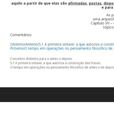
aquilo a partir de que elas são
afirmadas
,
postas
,
disp
e para
As p
uma arqueol
Capítulo VII –
tópico
Comentários
Anterior
Anterior
5.1 A primeira sintaxe: a que autoriza a cons
Próximo
O tempo em operações no pensamento filosófico de 
Categorias
Conceitos distintos para o antes o depois
5.1 A primeira sintaxe: a que autoriza a construção das frases
O tempo em operações no pensamento filosófico de antes e de depoi