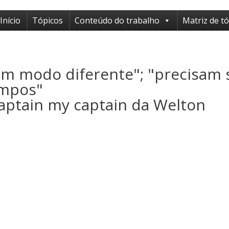
Início
Tópicos
Conteúdo do trabalho
Matriz de t
um modo diferente"; "precisam 
ampos"
Captain my captain da Welton