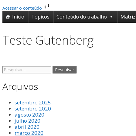
Acessar o conteúdo
Pular
Início
Tópicos
Conteúdo do trabalho
Matriz
para
o
conteúdo
Teste Gutenberg
Pesquisar
por:
Arquivos
setembro 2025
setembro 2020
agosto 2020
julho 2020
abril 2020
março 2020