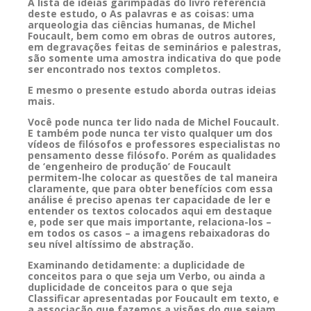
A lista de ideias garimpadas do livro referência
deste estudo, o As palavras e as coisas: uma
arqueologia das ciências humanas, de Michel
Foucault, bem como em obras de outros autores,
em degravações feitas de seminários e palestras,
são somente uma amostra indicativa do que pode
ser encontrado nos textos completos.
E mesmo o presente estudo aborda outras ideias
mais.
Você pode nunca ter lido nada de Michel Foucault.
E também pode nunca ter visto qualquer um dos
vídeos de filósofos e professores especialistas no
pensamento desse filósofo. Porém as qualidades
de ‘engenheiro de produção’ de Foucault
permitem-lhe colocar as questões de tal maneira
claramente, que para obter benefícios com essa
análise é preciso apenas ter capacidade de ler e
entender os textos colocados aqui em destaque
e, pode ser que mais importante, relaciona-los –
em todos os casos – a imagens rebaixadoras do
seu nível altíssimo de abstração.
Examinando detidamente: a duplicidade de
conceitos para o que seja um Verbo, ou ainda a
duplicidade de conceitos para o que seja
Classificar apresentadas por Foucault em texto, e
a associação que fazemos a visões do que sejam