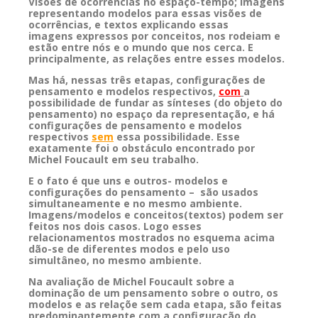
Visões de ocorrências no espaço-tempo; imagens
representando modelos para essas visões de
ocorrências, e textos explicando essas
imagens
expressos por conceitos, nos rodeiam e
estão entre nós e o mundo que nos cerca. E
principalmente, as relações entre esses modelo
s.
Mas há, nessas três etapas, configurações de
pensamento e modelos respectivos,
com
a
possibilidade de fundar as sínteses (do objeto do
pensamento) no espaço da representação,
e há
configurações de pensamento e modelos
respectivos
sem
essa possibilidade. Esse
exatamente foi o obstáculo encontrado por
Michel Foucault em seu trabalho.
E o fato é que uns e outros- modelos e
configurações do pensamento – são
usados
simultaneamente e no mesmo ambiente.
Imagens/modelos e conceitos(textos) podem ser
feitos nos dois casos. Logo esses
relacionamentos mostrados no esquema acima
dão-se de diferentes modos e pelo uso
simultâneo, no mesmo ambiente.
Na avaliação de Michel Foucault sobre a
dominação de um pensamento sobre o outro, os
modelos e as relaçõe sem cada etapa, são feitas
predominantemente com a configuração do