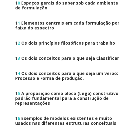
1
0
Espaços gerais do saber sob cada ambiente
de formulação
1
1
Elementos centrais em cada formulação por
faixa do espectro
1
2
Os dois princípios filosóficos para trabalho
1
3
Os dois conceitos para o que seja Classificar
1
4
Os dois conceitos para o que seja um verbo:
Processo e Forma de produção.
1
5
A proposição como bloco (Lego) construtivo
padrão fundamental para a construção de
representações
1
6
Exemplos de modelos existentes e muito
usados nas diferentes estruturas conceituais