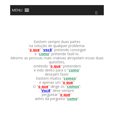
o
conteúdo
MENU
Existem sempre duas partes
na solução de qualquer problema:
“
o que
” “
você
” pretende conseguir
e “
como
” pretende fazê-lo.
Mesmo as pessoas mais criativas atropelam essas duas
questões,
omitindo “
o que
” pretendem
e indo direto para o “
como
”
desejam fazer.
Existem muitos “
comos
”
e apenas um “
o que
“.
O “
o que
” dirige os “
comos
“.
“
Você
” deve sempre
perguntar “
o que
”
antes da pergunta “
como
“.