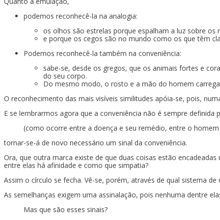
Quanto à emulação,
podemos reconhecê-la na analogia:
os olhos são estrelas porque espalham a luz sobre os 
e porque os cegos são no mundo como os que têm clari
Podemos reconhecê-la também na conveniência:
sabe-se, desde os gregos, que os animais fortes e co
do seu corpo.
Do mesmo modo, o rosto e a mão do homem carregarã
O reconhecimento das mais visíveis similitudes apóia-se, pois, num
E se lembrarmos agora que a conveniência não é sempre definida 
(como ocorre entre a doença e seu remédio, entre o homem e 
tornar-se-á de novo necessário um sinal da conveniência.
Ora, que outra marca existe de que duas coisas estão encadeadas u
entre elas há afinidade e como que simpatia?
Assim o círculo se fecha. Vê-se, porém, através de qual sistema d
As semelhanças exigem uma assinalação, pois nenhuma dentre elas
Mas que são esses sinais?