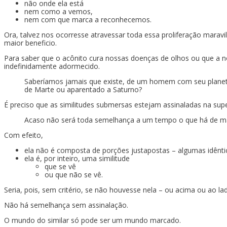
não onde ela está
nem como a vemos,
nem com que marca a reconhecemos.
Ora, talvez nos ocorresse atravessar toda essa proliferação mar
maior beneficio.
Para saber que o acônito cura nossas doenças de olhos ou que a 
indefinidamente adormecido.
Saberíamos jamais que existe, de um homem com seu planeta,
de Marte ou aparentado a Saturno?
É preciso que as similitudes submersas estejam assinaladas na superf
Acaso não será toda semelhança a um tempo o que há de ma
Com efeito,
ela não é composta de porções justapostas – algumas idêntica
ela é, por inteiro, uma similitude
que se vê
ou que não se vê.
Seria, pois, sem critério, se não houvesse nela – ou acima ou ao l
Não há semelhança sem assinalação.
O mundo do similar só pode ser um mundo marcado.