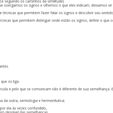
e seguindo os caminhos da similitude)
ue soergamos os signos e olhemos o que eles indicam, deixamos vir às 
cnicas que permitem fazer falar os signos e descobrir seu sentido
cas que permitem distinguir onde estão os signos, definir o que os 
antes.
que os liga.
incula e pelo que se comunicam não é diferente de sua semelhança. 
a da outra, semiologia e hermenêutica;
por ela às vezes confundido,
ro desnível das semelhanças.