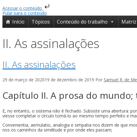
Acessar o conteúdo
Pular para o conteúdo
Início
Tópicos
Conteúdo do trabalho
Matriz
II. As assinalações
II. As assinalações
29 de março de 2020
19 de dezembro de 2019
Por
Samuel R. de Me
Capítulo II. A prosa do mundo; 
E, no entanto, o sistema não é fechado. Subsiste uma abertura: po
viesse completar o círculo tomá-lo ao mesmo tempo perfeito e man
Convenientia, aemulatio, analogia e simpatia nos dizem de que mo
nos os caminhos da similitude e por onde eles passam;