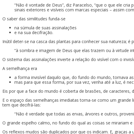
“Não é vontade de Deus”, diz Paracelso, “que o que ele cri
sinais exteriores e visíveis com marcas especiais – assim c
O saber das similitudes funda-se
na súmula de suas assinalações
e na sua decifração.
Inútil deter-se na casca das plantas para conhecer sua natureza; é 
“à sombra e imagem de Deus que elas trazem ou à virtude int
O sistema das assinalações inverte a relação do visível com o invisív
A semelhança era
a forma invisível daquilo que, do fundo do mundo, tornava as c
mas para que essa forma, por sua vez, venha até a luz, é neces
Eis por que a face do mundo é coberta de brasões, de caracteres, de 
E o espaço das semelhanças imediatas torna-se como um grande liv
tem que decifrá-las:
“Não é verdade que todas as ervas, árvores e outros, provenie
O grande espelho calmo, no fundo do qual as coisas se mirariam e 
Os reflexos mudos são duplicados por que os indicam. E, graças