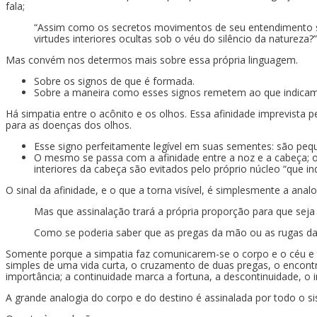
fala;
“Assim como os secretos movimentos de seu entendimento sã
virtudes interiores ocultas sob o véu do silêncio da natureza?”
Mas convém nos determos mais sobre essa própria linguagem.
Sobre os signos de que é formada.
Sobre a maneira como esses signos remetem ao que indicam
Há simpatia entre o acônito e os olhos. Essa afinidade imprevist
para as doenças dos olhos.
Esse signo perfeitamente legível em suas sementes: são peq
O mesmo se passa com a afinidade entre a noz e a cabeça; o 
interiores da cabeça são evitados pelo próprio núcleo “que in
O sinal da afinidade, e o que a torna visível, é simplesmente a analo
Mas que assinalação trará a própria proporção para que seja
Como se poderia saber que as pregas da mão ou as rugas da 
Somente porque a simpatia faz comunicarem-se o corpo e o céu e
simples de uma vida curta, o cruzamento de duas pregas, o encont
importância; a continuidade marca a fortuna, a descontinuidade, o i
A grande analogia do corpo e do destino é assinalada por todo o s