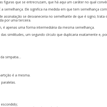
 figuras que se entrecruzam, que há aqui um caráter no qual convém
 É a semelhança. Ele significa na medida em que tem semelhança com o
 de assinalação se desvaneceria no semelhante de que é signo; trata-
da por uma terceira.
m, é apenas uma forma intermediária da mesma semelhança.
o das similitudes, um segundo círculo que duplicaria exatamente e, po
a da simpatia…
epartição é a mesma.
paralelas.
s escondido;