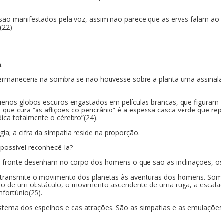
o manifestados pela voz, assim não parece que as ervas falam ao 
(22)
.
a permaneceria na sombra se não houvesse sobre a planta uma assin
uenos globos escuros engastados em películas brancas, que figuram
que cura “as aflições do pericrânio” é a espessa casca verde que re
dica totalmente o cérebro”(24).
gia; a cifra da simpatia reside na proporção.
 possível reconhecê-la?
fronte desenham no corpo dos homens o que são as inclinações, os 
 transmite o movimento dos planetas às aventuras dos homens. Som
ro de um obstáculo, o movimento ascendente de uma ruga, a escalad
nfortúnio(25).
istema dos espelhos e das atrações. São as simpatias e as emulações