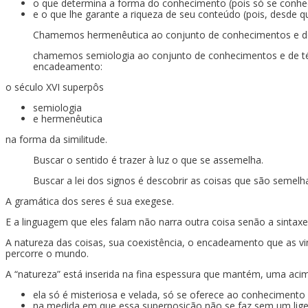
o que determina a forma do conhecimento (pois só se conhec
e o que lhe garante a riqueza de seu conteúdo (pois, desde q
Chamemos hermenêutica ao conjunto de conhecimentos e de té
chamemos semiologia ao conjunto de conhecimentos e de técni
encadeamento:
o século XVI superpôs
semiologia
e hermenêutica
na forma da similitude.
Buscar o sentido é trazer à luz o que se assemelha.
Buscar a lei dos signos é descobrir as coisas que são semelh
A gramática dos seres é sua exegese.
E a linguagem que eles falam não narra outra coisa senão a sintaxe 
A natureza das coisas, sua coexistência, o encadeamento que as v
percorre o mundo.
A “natureza” está inserida na fina espessura que mantém, uma acim
ela só é misteriosa e velada, só se oferece ao conhecimento 
na medida em que essa superposição não se faz sem um ligei