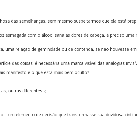
avilhosa das semelhanças, sem mesmo suspeitarmos que ela está pr
noz esmagada com o álcool sana as dores de cabeça, é preciso uma 
 uma relação de geminidade ou de contenda, se não houvesse em seu 
ície das coisas; é necessária uma marca visível das analogias invisív
is manifesto e o que está mais bem oculto?
s, outras diferentes -;
ado – um elemento de decisão que transformasse sua duvidosa cintila