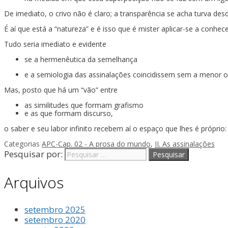
De imediato, o crivo não é claro; a transparência se acha turva de
É aí que está a “natureza” e é isso que é mister aplicar-se a conhece
Tudo seria imediato e evidente
se a hermenêutica da semelhança
e a semiologia das assinalações coincidissem sem a menor o
Mas, posto que há um “vão” entre
as similitudes que formam grafismo
e as que formam discurso,
o saber e seu labor infinito recebem aí o espaço que lhes é próprio
Categorias
APC-Cap. 02 - A prosa do mundo
,
II. As assinalações
Pesquisar por:
Arquivos
setembro 2025
setembro 2020