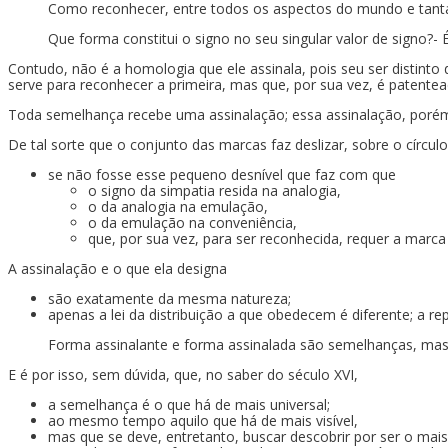
Como reconhecer, entre todos os aspectos do mundo e tantas
Que forma constitui o signo no seu singular valor de signo?-
Contudo, não é a homologia que ele assinala, pois seu ser distinto
serve para reconhecer a primeira, mas que, por sua vez, é patentea
Toda semelhança recebe uma assinalação; essa assinalação, poré
De tal sorte que o conjunto das marcas faz deslizar, sobre o círcul
se não fosse esse pequeno desnível que faz com que
o signo da simpatia resida na analogia,
o da analogia na emulação,
o da emulação na conveniência,
que, por sua vez, para ser reconhecida, requer a marc
A assinalação e o que ela designa
são exatamente da mesma natureza;
apenas a lei da distribuição a que obedecem é diferente; a r
Forma assinalante e forma assinalada são semelhanças, mas 
E é por isso, sem dúvida, que, no saber do século XVI,
a semelhança é o que há de mais universal;
ao mesmo tempo aquilo que há de mais visível,
mas que se deve, entretanto, buscar descobrir por ser o mai