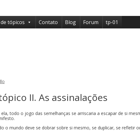
 de tópicos
Contato
Blog
Forum
tp-01
llo
tópico II. As assinalações
r ela, todo o jogo das semelhanças se arriscaria a escapar de si mes
ifesto.
do o mundo deve se dobrar sobre si mesmo, se duplicar, se refletir