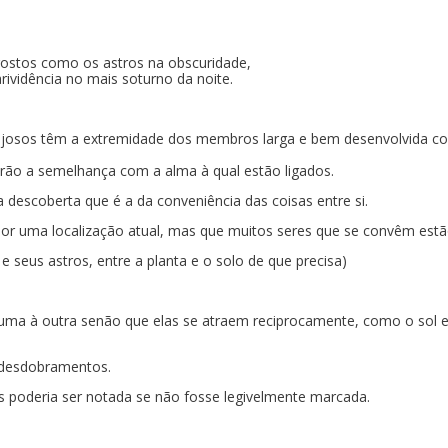
rostos como os astros na obscuridade,
vidência no mais soturno da noite.
rajosos têm a extremidade dos membros larga e bem desenvolvida com
o a semelhança com a alma à qual estão ligados.
a descoberta que é a da conveniência das coisas entre si.
por uma localização atual, mas que muitos seres que se convêm est
seus astros, entre a planta e o solo de que precisa)
ma à outra senão que elas se atraem reciprocamente, como o sol e a
e desdobramentos.
 poderia ser notada se não fosse legivelmente marcada.