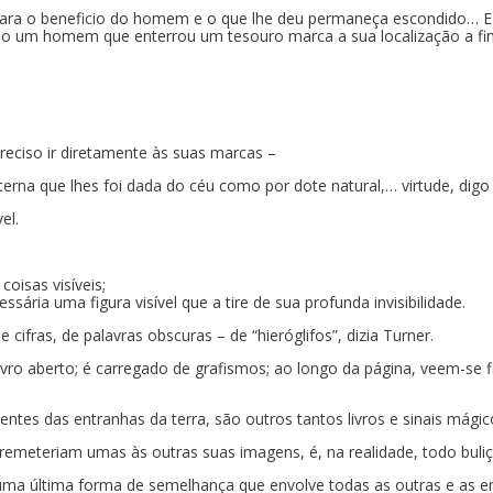
a para o beneficio do homem e o que lhe deu permaneça escondido… E
omo um homem que enterrou um tesouro marca a sua localização a fim
preciso ir diretamente às suas marcas –
erna que lhes foi dada do céu como por dote natural,… virtude, digo
el.
oisas visíveis;
sária uma figura visível que a tire de sua profunda invisibilidade.
cifras, de palavras obscuras – de “hieróglifos”, dizia Turner.
ro aberto; é carregado de grafismos; ao longo da página, veem-se f
ntes das entranhas da terra, são outros tantos livros e sinais mágico
remeteriam umas às outras suas imagens, é, na realidade, todo buliç
 a uma última forma de semelhança que envolve todas as outras e 