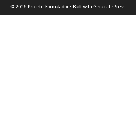
© 2026 Projeto Formulador
• Built with
GeneratePress