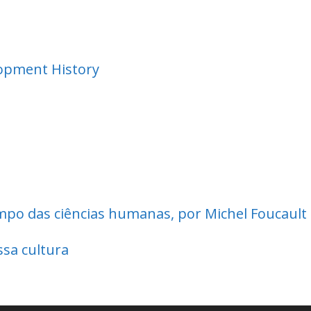
lopment History
d
mpo das ciências humanas, por Michel Foucault
ssa cultura