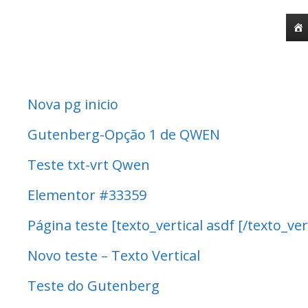
o
Pular
conteúdo
para
o
conteúdo
Nova pg inicio
Gutenberg-Opção 1 de QWEN
Teste txt-vrt Qwen
Elementor #33359
Página teste [texto_vertical asdf [/texto_ver
Novo teste – Texto Vertical
Teste do Gutenberg