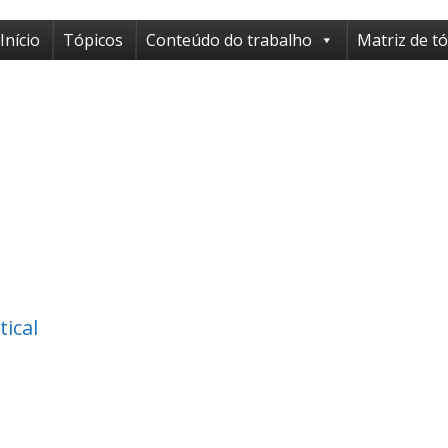
Início
Tópicos
Conteúdo do trabalho
Matriz de t
tical